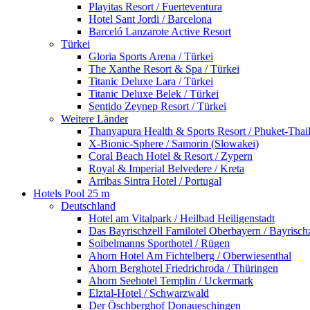
Playitas Resort / Fuerteventura
Hotel Sant Jordi / Barcelona
Barceló Lanzarote Active Resort
Türkei
Gloria Sports Arena / Türkei
The Xanthe Resort & Spa / Türkei
Titanic Deluxe Lara / Türkei
Titanic Deluxe Belek / Türkei
Sentido Zeynep Resort / Türkei
Weitere Länder
Thanyapura Health & Sports Resort / Phuket-Thai
X-Bionic-Sphere / Samorin (Slowakei)
Coral Beach Hotel & Resort / Zypern
Royal & Imperial Belvedere / Kreta
Arribas Sintra Hotel / Portugal
Hotels Pool 25 m
Deutschland
Hotel am Vitalpark / Heilbad Heiligenstadt
Das Bayrischzell Familotel Oberbayern / Bayrischz
Soibelmanns Sporthotel / Rügen
Ahorn Hotel Am Fichtelberg / Oberwiesenthal
Ahorn Berghotel Friedrichroda / Thüringen
Ahorn Seehotel Templin / Uckermark
Elztal-Hotel / Schwarzwald
Der Öschberghof Donaueschingen