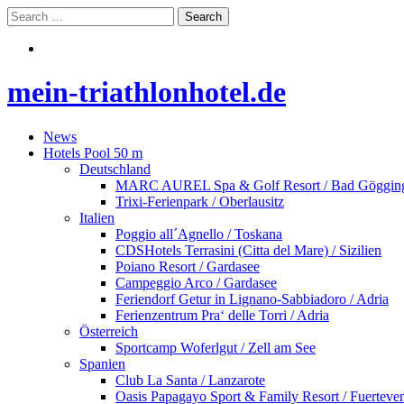
mein-triathlonhotel.de
News
Hotels Pool 50 m
Deutschland
MARC AUREL Spa & Golf Resort / Bad Göggin
Trixi-Ferienpark / Oberlausitz
Italien
Poggio all´Agnello / Toskana
CDSHotels Terrasini (Citta del Mare) / Sizilien
Poiano Resort / Gardasee
Campeggio Arco / Gardasee
Feriendorf Getur in Lignano-Sabbiadoro / Adria
Ferienzentrum Pra‘ delle Torri / Adria
Österreich
Sportcamp Woferlgut / Zell am See
Spanien
Club La Santa / Lanzarote
Oasis Papagayo Sport & Family Resort / Fuerteve