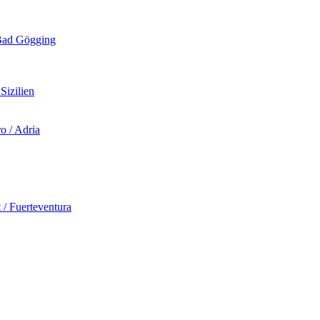
d Gögging
izilien
 / Adria
Fuerteventura