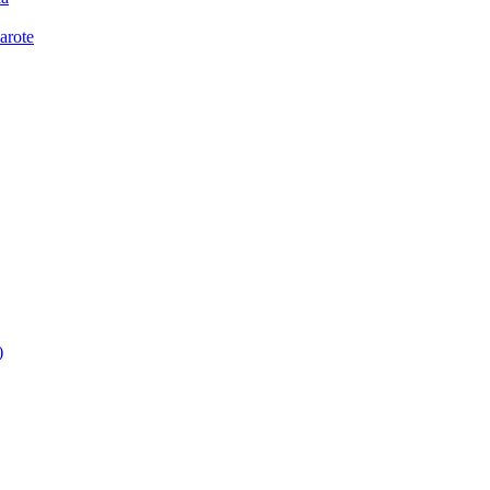
arote
)