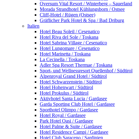
Oversum Vital Resort / Winterberg – Sauerland
Morada Strandhotel Kühlungsborn / Ostsee
Cliff-Hotel / Rügen (Ostsee)
Gräflicher Park Hotel & Spa / Bad Driburg
Italien
Hotel Beau Soleil / Cesenatico
Hotel Riva del Sole / Toskana
Hotel Sabrina Village / Cesenatico
Hotel Lungomare / Cesenatico
Hotel Marinetta / Toskana
La Cecinella / Toskana
Adler Spa Resort Thermae / Toskana
Sport- und Wellnessresort Quellenhof / Südtirol
Alpenroyal Grand Hotel / Südtirol
Hotel Schwarzenstein / Südtirol
Hotel Hohenwart / Südtirol
Hotel Prokulus / Südtirol
Aktivhotel Santa Lucia / Gardasee
Garda Sporting Club Hotel / Gardasee
Sporthotel Olimpo / Gardasee
Hotel Royal / Gardasee
Park Hotel Oasi / Gardasee
Hotel Palme & Suite / Gardasee
Hotel Residence Campi / Gardasee
Hotel Club Saraceno / Sardinien