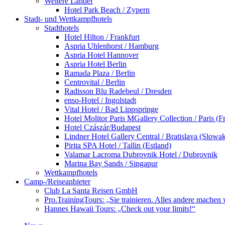
Weitere Länder
Hotel Park Beach / Zypern
Stadt- und Wettkampfhotels
Stadthotels
Hotel Hilton / Frankfurt
Aspria Uhlenhorst / Hamburg
Aspria Hotel Hannover
Aspria Hotel Berlin
Ramada Plaza / Berlin
Centrovital / Berlin
Radisson Blu Radebeul / Dresden
enso-Hotel / Ingolstadt
Vital Hotel / Bad Lippspringe
Hotel Molitor Paris MGallery Collection / Paris (F
Hotel Czászár/Budapest
Lindner Hotel Gallery Central / Bratislava (Slowak
Pirita SPA Hotel / Tallin (Estland)
Valamar Lacroma Dubrovnik Hotel / Dubrovnik
Marina Bay Sands / Singapur
Wettkampfhotels
Camp-/Reiseanbieter
Club La Santa Reisen GmbH
Pro.TrainingTours: „Sie trainieren. Alles andere machen 
Hannes Hawaii Tours: „Check out your limits!“