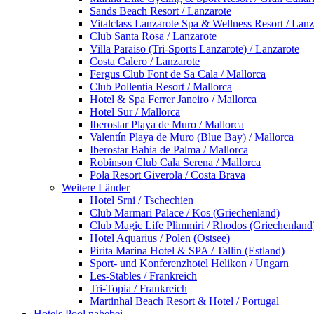
Sands Beach Resort / Lanzarote
Vitalclass Lanzarote Spa & Wellness Resort / Lanz
Club Santa Rosa / Lanzarote
Villa Paraiso (Tri-Sports Lanzarote) / Lanzarote
Costa Calero / Lanzarote
Fergus Club Font de Sa Cala / Mallorca
Club Pollentia Resort / Mallorca
Hotel & Spa Ferrer Janeiro / Mallorca
Hotel Sur / Mallorca
Iberostar Playa de Muro / Mallorca
Valentín Playa de Muro (Blue Bay) / Mallorca
Iberostar Bahia de Palma / Mallorca
Robinson Club Cala Serena / Mallorca
Pola Resort Giverola / Costa Brava
Weitere Länder
Hotel Srni / Tschechien
Club Marmari Palace / Kos (Griechenland)
Club Magic Life Plimmiri / Rhodos (Griechenland
Hotel Aquarius / Polen (Ostsee)
Pirita Marina Hotel & SPA / Tallin (Estland)
Sport- und Konferenzhotel Helikon / Ungarn
Les-Stables / Frankreich
Tri-Topia / Frankreich
Martinhal Beach Resort & Hotel / Portugal
Hotels Pool nahebei