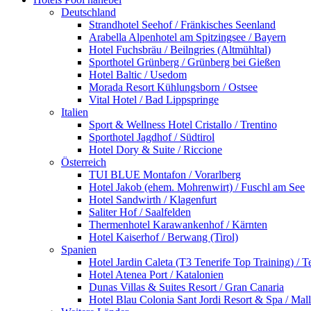
Deutschland
Strandhotel Seehof / Fränkisches Seenland
Arabella Alpenhotel am Spitzingsee / Bayern
Hotel Fuchsbräu / Beilngries (Altmühltal)
Sporthotel Grünberg / Grünberg bei Gießen
Hotel Baltic / Usedom
Morada Resort Kühlungsborn / Ostsee
Vital Hotel / Bad Lippspringe
Italien
Sport & Wellness Hotel Cristallo / Trentino
Sporthotel Jagdhof / Südtirol
Hotel Dory & Suite / Riccione
Österreich
TUI BLUE Montafon / Vorarlberg
Hotel Jakob (ehem. Mohrenwirt) / Fuschl am See
Hotel Sandwirth / Klagenfurt
Saliter Hof / Saalfelden
Thermenhotel Karawankenhof / Kärnten
Hotel Kaiserhof / Berwang (Tirol)
Spanien
Hotel Jardin Caleta (T3 Tenerife Top Training) / T
Hotel Atenea Port / Katalonien
Dunas Villas & Suites Resort / Gran Canaria
Hotel Blau Colonia Sant Jordi Resort & Spa / Mal