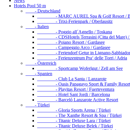
News
Hotels Pool 50 m
- Deutschland
- MARC AUREL Spa & Golf Resort / Ba
- Trixi-Ferienpark / Oberlausitz
- Italien
- Poggio all´Agnello / Toskana
- CDSHotels Terrasini (Citta del Mare) / S
- Poiano Resort / Gardasee
- Campeggio Arco / Gardasee
- Feriendorf Getur in Lignano-Sabbiadoro
- Ferienzentrum Pra‘ delle Torri / Adria
- Österreich
- Sportcamp Woferlgut / Zell am See
- Spanien
- Club La Santa / Lanzarote
- Oasis Papagayo Sport & Family Resort / 
- Playitas Resort / Fuerteventura
- Hotel Sant Jordi / Barcelona
- Barceló Lanzarote Active Resort
- Türkei
- Gloria Sports Arena / Türkei
- The Xanthe Resort & Spa / Türkei
- Titanic Deluxe Lara / Türkei
- Titanic Deluxe Belek / Türkei