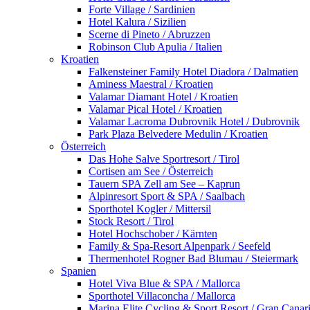
Forte Village / Sardinien
Hotel Kalura / Sizilien
Scerne di Pineto / Abruzzen
Robinson Club Apulia / Italien
Kroatien
Falkensteiner Family Hotel Diadora / Dalmatien
Aminess Maestral / Kroatien
Valamar Diamant Hotel / Kroatien
Valamar Pical Hotel / Kroatien
Valamar Lacroma Dubrovnik Hotel / Dubrovnik
Park Plaza Belvedere Medulin / Kroatien
Österreich
Das Hohe Salve Sportresort / Tirol
Cortisen am See / Österreich
Tauern SPA Zell am See – Kaprun
Alpinresort Sport & SPA / Saalbach
Sporthotel Kogler / Mittersil
Stock Resort / Tirol
Hotel Hochschober / Kärnten
Family & Spa-Resort Alpenpark / Seefeld
Thermenhotel Rogner Bad Blumau / Steiermark
Spanien
Hotel Viva Blue & SPA / Mallorca
Sporthotel Villaconcha / Mallorca
Marina Elite Cycling & Sport Resort / Gran Canar