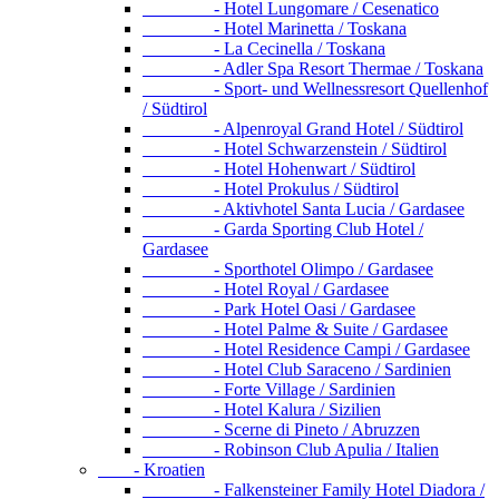
- Hotel Lungomare / Cesenatico
- Hotel Marinetta / Toskana
- La Cecinella / Toskana
- Adler Spa Resort Thermae / Toskana
- Sport- und Wellnessresort Quellenhof
/ Südtirol
- Alpenroyal Grand Hotel / Südtirol
- Hotel Schwarzenstein / Südtirol
- Hotel Hohenwart / Südtirol
- Hotel Prokulus / Südtirol
- Aktivhotel Santa Lucia / Gardasee
- Garda Sporting Club Hotel /
Gardasee
- Sporthotel Olimpo / Gardasee
- Hotel Royal / Gardasee
- Park Hotel Oasi / Gardasee
- Hotel Palme & Suite / Gardasee
- Hotel Residence Campi / Gardasee
- Hotel Club Saraceno / Sardinien
- Forte Village / Sardinien
- Hotel Kalura / Sizilien
- Scerne di Pineto / Abruzzen
- Robinson Club Apulia / Italien
- Kroatien
- Falkensteiner Family Hotel Diadora /