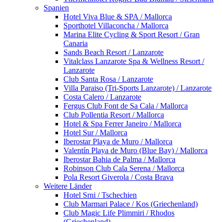
Spanien
Hotel Viva Blue & SPA / Mallorca
Sporthotel Villaconcha / Mallorca
Marina Elite Cycling & Sport Resort / Gran
Canaria
Sands Beach Resort / Lanzarote
Vitalclass Lanzarote Spa & Wellness Resort /
Lanzarote
Club Santa Rosa / Lanzarote
Villa Paraiso (Tri-Sports Lanzarote) / Lanzarote
Costa Calero / Lanzarote
Fergus Club Font de Sa Cala / Mallorca
Club Pollentia Resort / Mallorca
Hotel & Spa Ferrer Janeiro / Mallorca
Hotel Sur / Mallorca
Iberostar Playa de Muro / Mallorca
Valentín Playa de Muro (Blue Bay) / Mallorca
Iberostar Bahia de Palma / Mallorca
Robinson Club Cala Serena / Mallorca
Pola Resort Giverola / Costa Brava
Weitere Länder
Hotel Srni / Tschechien
Club Marmari Palace / Kos (Griechenland)
Club Magic Life Plimmiri / Rhodos
(Griechenland)