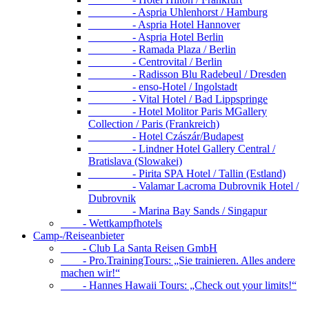
- Aspria Uhlenhorst / Hamburg
- Aspria Hotel Hannover
- Aspria Hotel Berlin
- Ramada Plaza / Berlin
- Centrovital / Berlin
- Radisson Blu Radebeul / Dresden
- enso-Hotel / Ingolstadt
- Vital Hotel / Bad Lippspringe
- Hotel Molitor Paris MGallery
Collection / Paris (Frankreich)
- Hotel Czászár/Budapest
- Lindner Hotel Gallery Central /
Bratislava (Slowakei)
- Pirita SPA Hotel / Tallin (Estland)
- Valamar Lacroma Dubrovnik Hotel /
Dubrovnik
- Marina Bay Sands / Singapur
- Wettkampfhotels
Camp-/Reiseanbieter
- Club La Santa Reisen GmbH
- Pro.TrainingTours: „Sie trainieren. Alles andere
machen wir!“
- Hannes Hawaii Tours: „Check out your limits!“