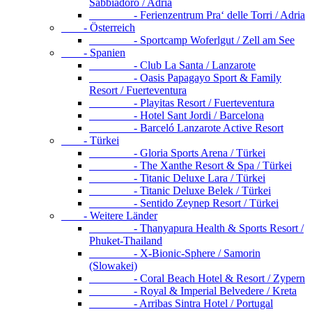
Sabbiadoro / Adria
- Ferienzentrum Pra‘ delle Torri / Adria
- Österreich
- Sportcamp Woferlgut / Zell am See
- Spanien
- Club La Santa / Lanzarote
- Oasis Papagayo Sport & Family
Resort / Fuerteventura
- Playitas Resort / Fuerteventura
- Hotel Sant Jordi / Barcelona
- Barceló Lanzarote Active Resort
- Türkei
- Gloria Sports Arena / Türkei
- The Xanthe Resort & Spa / Türkei
- Titanic Deluxe Lara / Türkei
- Titanic Deluxe Belek / Türkei
- Sentido Zeynep Resort / Türkei
- Weitere Länder
- Thanyapura Health & Sports Resort /
Phuket-Thailand
- X-Bionic-Sphere / Samorin
(Slowakei)
- Coral Beach Hotel & Resort / Zypern
- Royal & Imperial Belvedere / Kreta
- Arribas Sintra Hotel / Portugal