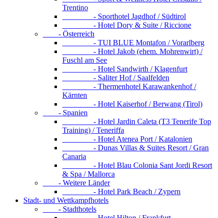
Trentino
- Sporthotel Jagdhof / Südtirol
- Hotel Dory & Suite / Riccione
- Österreich
- TUI BLUE Montafon / Vorarlberg
- Hotel Jakob (ehem. Mohrenwirt) /
Fuschl am See
- Hotel Sandwirth / Klagenfurt
- Saliter Hof / Saalfelden
- Thermenhotel Karawankenhof /
Kärnten
- Hotel Kaiserhof / Berwang (Tirol)
- Spanien
- Hotel Jardin Caleta (T3 Tenerife Top
Training) / Teneriffa
- Hotel Atenea Port / Katalonien
- Dunas Villas & Suites Resort / Gran
Canaria
- Hotel Blau Colonia Sant Jordi Resort
& Spa / Mallorca
- Weitere Länder
- Hotel Park Beach / Zypern
Stadt- und Wettkampfhotels
- Stadthotels
- Hotel Hilton / Frankfurt