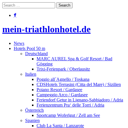
mein-triathlonhotel.de
News
Hotels Pool 50 m
Deutschland
MARC AUREL Spa & Golf Resort / Bad
Gögging
Trixi-Ferienpark / Oberlausitz
Italien
Poggio all´Agnello / Toskana
CDSHotels Terrasini (Citta del Mare) / Sizilien
Poiano Resort / Gardasee
Campeggio Arco / Gardasee
Feriendorf Getur in Lignano-Sabbiadoro / Adria
Ferienzentrum Pra‘ delle Torri / Adria
Österreich
Sportcamp Woferlgut / Zell am See
Spanien
Club La Santa / Lanzarote