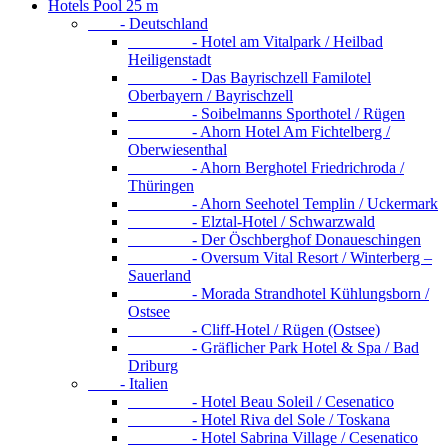
Hotels Pool 25 m
- Deutschland
- Hotel am Vitalpark / Heilbad
Heiligenstadt
- Das Bayrischzell Familotel
Oberbayern / Bayrischzell
- Soibelmanns Sporthotel / Rügen
- Ahorn Hotel Am Fichtelberg /
Oberwiesenthal
- Ahorn Berghotel Friedrichroda /
Thüringen
- Ahorn Seehotel Templin / Uckermark
- Elztal-Hotel / Schwarzwald
- Der Öschberghof Donaueschingen
- Oversum Vital Resort / Winterberg –
Sauerland
- Morada Strandhotel Kühlungsborn /
Ostsee
- Cliff-Hotel / Rügen (Ostsee)
- Gräflicher Park Hotel & Spa / Bad
Driburg
- Italien
- Hotel Beau Soleil / Cesenatico
- Hotel Riva del Sole / Toskana
- Hotel Sabrina Village / Cesenatico