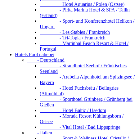
- Hotel Aquarius / Polen (Ostsee)
- Pirita Marina Hotel & SPA / Tallin
(Estland)
- Sport- und Konferenzhotel Helikon /
Ungarn
- Les-Stables / Frankreich
- Tri-Topia / Frankreich
- Martinhal Beach Resort & Hotel /
Portugal
Hotels Pool nahebei
- Deutschland
- Strandhotel Seehof / Fränkisches
Seenland
- Arabella Alpenhotel am Spitzingsee /
Bayern
- Hotel Fuchsbräu / Beilngries
(Altmühltal)
- Sporthotel Grünberg / Grünberg bei
Gießen
- Hotel Baltic / Usedom
- Morada Resort Kühlungsborn /
Ostsee
- Vital Hotel / Bad Lippspringe
- Italien
- Sport & Wellness Hotel Cristallo /