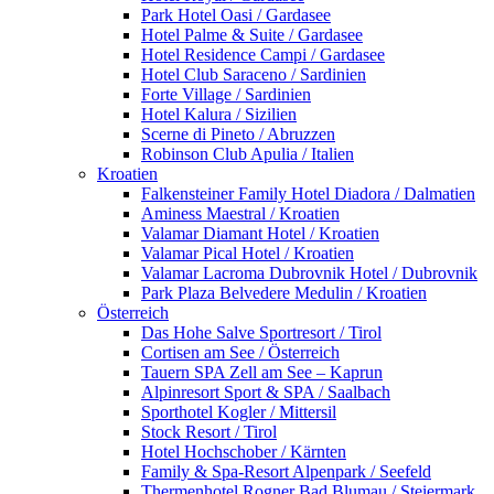
Park Hotel Oasi / Gardasee
Hotel Palme & Suite / Gardasee
Hotel Residence Campi / Gardasee
Hotel Club Saraceno / Sardinien
Forte Village / Sardinien
Hotel Kalura / Sizilien
Scerne di Pineto / Abruzzen
Robinson Club Apulia / Italien
Kroatien
Falkensteiner Family Hotel Diadora / Dalmatien
Aminess Maestral / Kroatien
Valamar Diamant Hotel / Kroatien
Valamar Pical Hotel / Kroatien
Valamar Lacroma Dubrovnik Hotel / Dubrovnik
Park Plaza Belvedere Medulin / Kroatien
Österreich
Das Hohe Salve Sportresort / Tirol
Cortisen am See / Österreich
Tauern SPA Zell am See – Kaprun
Alpinresort Sport & SPA / Saalbach
Sporthotel Kogler / Mittersil
Stock Resort / Tirol
Hotel Hochschober / Kärnten
Family & Spa-Resort Alpenpark / Seefeld
Thermenhotel Rogner Bad Blumau / Steiermark