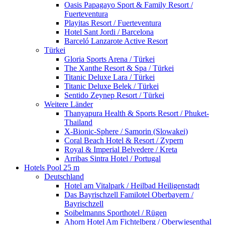
Oasis Papagayo Sport & Family Resort /
Fuerteventura
Playitas Resort / Fuerteventura
Hotel Sant Jordi / Barcelona
Barceló Lanzarote Active Resort
Türkei
Gloria Sports Arena / Türkei
The Xanthe Resort & Spa / Türkei
Titanic Deluxe Lara / Türkei
Titanic Deluxe Belek / Türkei
Sentido Zeynep Resort / Türkei
Weitere Länder
Thanyapura Health & Sports Resort / Phuket-
Thailand
X-Bionic-Sphere / Samorin (Slowakei)
Coral Beach Hotel & Resort / Zypern
Royal & Imperial Belvedere / Kreta
Arribas Sintra Hotel / Portugal
Hotels Pool 25 m
Deutschland
Hotel am Vitalpark / Heilbad Heiligenstadt
Das Bayrischzell Familotel Oberbayern /
Bayrischzell
Soibelmanns Sporthotel / Rügen
Ahorn Hotel Am Fichtelberg / Oberwiesenthal