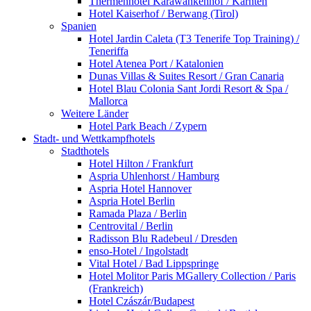
Thermenhotel Karawankenhof / Kärnten
Hotel Kaiserhof / Berwang (Tirol)
Spanien
Hotel Jardin Caleta (T3 Tenerife Top Training) /
Teneriffa
Hotel Atenea Port / Katalonien
Dunas Villas & Suites Resort / Gran Canaria
Hotel Blau Colonia Sant Jordi Resort & Spa /
Mallorca
Weitere Länder
Hotel Park Beach / Zypern
Stadt- und Wettkampfhotels
Stadthotels
Hotel Hilton / Frankfurt
Aspria Uhlenhorst / Hamburg
Aspria Hotel Hannover
Aspria Hotel Berlin
Ramada Plaza / Berlin
Centrovital / Berlin
Radisson Blu Radebeul / Dresden
enso-Hotel / Ingolstadt
Vital Hotel / Bad Lippspringe
Hotel Molitor Paris MGallery Collection / Paris
(Frankreich)
Hotel Czászár/Budapest