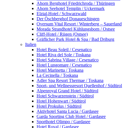
Ahorn Berghotel Friedrichroda / Thüringen
Ahorn Seehotel Templin / Uckermark
Elztal-Hotel / Schwarzwald
Der Öschberghof Donaueschingen
Oversum Vital Resort / Winterberg – Sauerland
Morada Strandhotel Kühlungsborn / Ostsee
Cliff-Hotel / Rügen (Ostsee)
Gräflicher Park Hotel & Spa / Bad Driburg
Italien
Hotel Beau Soleil / Cesenatico
Hotel Riva del Sole / Toskana
Hotel Sabrina Village / Cesenatico
Hotel Lungomare / Cesenatico
Hotel Marinetta / Toskana
La Cecinella / Toskana
Adler Spa Resort Thermae / Toskana
Sport- und Wellnessresort Quellenhof / Südtirol
Alpenroyal Grand Hotel / Südtirol
Hotel Schwarzenstein / Südtirol
Hotel Hohenwart / Südtirol
Hotel Prokulus / Südtirol
Aktivhotel Santa Lucia / Gardasee
Garda Sporting Club Hotel / Gardasee
Sporthotel Olimpo / Gardasee
Hotel Royal / Gardasee