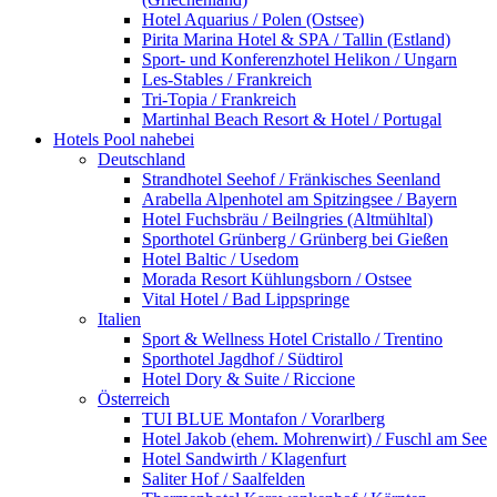
Hotel Aquarius / Polen (Ostsee)
Pirita Marina Hotel & SPA / Tallin (Estland)
Sport- und Konferenzhotel Helikon / Ungarn
Les-Stables / Frankreich
Tri-Topia / Frankreich
Martinhal Beach Resort & Hotel / Portugal
Hotels Pool nahebei
Deutschland
Strandhotel Seehof / Fränkisches Seenland
Arabella Alpenhotel am Spitzingsee / Bayern
Hotel Fuchsbräu / Beilngries (Altmühltal)
Sporthotel Grünberg / Grünberg bei Gießen
Hotel Baltic / Usedom
Morada Resort Kühlungsborn / Ostsee
Vital Hotel / Bad Lippspringe
Italien
Sport & Wellness Hotel Cristallo / Trentino
Sporthotel Jagdhof / Südtirol
Hotel Dory & Suite / Riccione
Österreich
TUI BLUE Montafon / Vorarlberg
Hotel Jakob (ehem. Mohrenwirt) / Fuschl am See
Hotel Sandwirth / Klagenfurt
Saliter Hof / Saalfelden