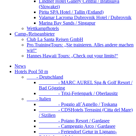
Lindner Hotel Gallery Central / Bratislava
(Slowakei)
Pirita SPA Hotel / Tallin (Estland)
Valamar Lacroma Dubrovnik Hotel / Dubrovnik
Marina Bay Sands / Singapur
Wettkampfhotels
Camp-/Reiseanbieter
Club La Santa Reisen GmbH
Pro.TrainingTours: „Sie trainieren. Alles andere machen
wir!“
Hannes Hawaii Tours: „Check out your limits!“
News
Hotels Pool 50 m
- Deutschland
- MARC AUREL Spa & Golf Resort /
Bad Gögging
- Trixi-Ferienpark / Oberlausitz
- Italien
- Poggio all´Agnello / Toskana
- CDSHotels Terrasini (Citta del Mare)
/ Sizilien
- Poiano Resort / Gardasee
- Campeggio Arco / Gardasee
- Feriendorf Getur in Lignano-