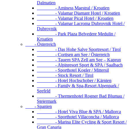
Dalmatien
- Aminess Maestral / Kroatien
- Valamar Diamant Hotel / Kroatien
- Valamar Pical Hotel / Kroatien
- Valamar Lacroma Dubrovnik Hotel /
Dubrovnik
- Park Plaza Belvedere Medulin /
Kroatien
- Österreich
- Das Hohe Salve Sportresort / Tirol
- Cortisen am See / Österreich
- Tauern SPA Zell am See – Kaprun
- Alpinresort Sport & SPA / Saalbach
- Sporthotel Kogler / Mittersil
- Stock Resort / Tirol
- Hotel Hochschober / Kärnten
- Family & Spa-Resort Alpenpark /
Seefeld
- Thermenhotel Rogner Bad Blumau /
Steiermark
- Spanien
- Hotel Viva Blue & SPA / Mallorca
- Sporthotel Villaconcha / Mallorca
- Marina Elite Cycling & Sport Resort /
Gran Canaria