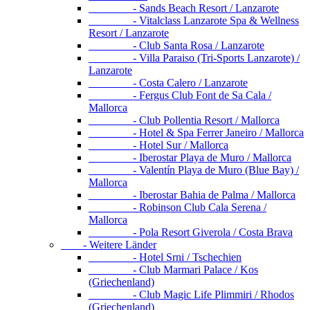
- Sands Beach Resort / Lanzarote
- Vitalclass Lanzarote Spa & Wellness
Resort / Lanzarote
- Club Santa Rosa / Lanzarote
- Villa Paraiso (Tri-Sports Lanzarote) /
Lanzarote
- Costa Calero / Lanzarote
- Fergus Club Font de Sa Cala /
Mallorca
- Club Pollentia Resort / Mallorca
- Hotel & Spa Ferrer Janeiro / Mallorca
- Hotel Sur / Mallorca
- Iberostar Playa de Muro / Mallorca
- Valentín Playa de Muro (Blue Bay) /
Mallorca
- Iberostar Bahia de Palma / Mallorca
- Robinson Club Cala Serena /
Mallorca
- Pola Resort Giverola / Costa Brava
- Weitere Länder
- Hotel Srni / Tschechien
- Club Marmari Palace / Kos
(Griechenland)
- Club Magic Life Plimmiri / Rhodos
(Griechenland)