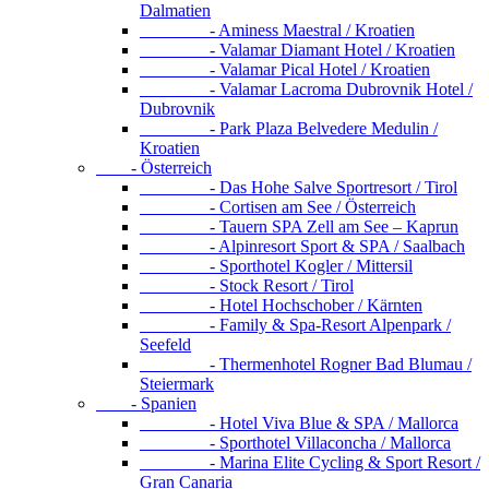
Dalmatien
- Aminess Maestral / Kroatien
- Valamar Diamant Hotel / Kroatien
- Valamar Pical Hotel / Kroatien
- Valamar Lacroma Dubrovnik Hotel /
Dubrovnik
- Park Plaza Belvedere Medulin /
Kroatien
- Österreich
- Das Hohe Salve Sportresort / Tirol
- Cortisen am See / Österreich
- Tauern SPA Zell am See – Kaprun
- Alpinresort Sport & SPA / Saalbach
- Sporthotel Kogler / Mittersil
- Stock Resort / Tirol
- Hotel Hochschober / Kärnten
- Family & Spa-Resort Alpenpark /
Seefeld
- Thermenhotel Rogner Bad Blumau /
Steiermark
- Spanien
- Hotel Viva Blue & SPA / Mallorca
- Sporthotel Villaconcha / Mallorca
- Marina Elite Cycling & Sport Resort /
Gran Canaria