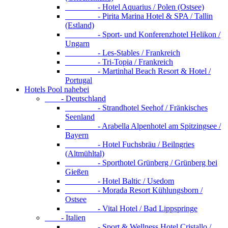
- Hotel Aquarius / Polen (Ostsee)
- Pirita Marina Hotel & SPA / Tallin
(Estland)
- Sport- und Konferenzhotel Helikon /
Ungarn
- Les-Stables / Frankreich
- Tri-Topia / Frankreich
- Martinhal Beach Resort & Hotel /
Portugal
Hotels Pool nahebei
- Deutschland
- Strandhotel Seehof / Fränkisches
Seenland
- Arabella Alpenhotel am Spitzingsee /
Bayern
- Hotel Fuchsbräu / Beilngries
(Altmühltal)
- Sporthotel Grünberg / Grünberg bei
Gießen
- Hotel Baltic / Usedom
- Morada Resort Kühlungsborn /
Ostsee
- Vital Hotel / Bad Lippspringe
- Italien
- Sport & Wellness Hotel Cristallo /