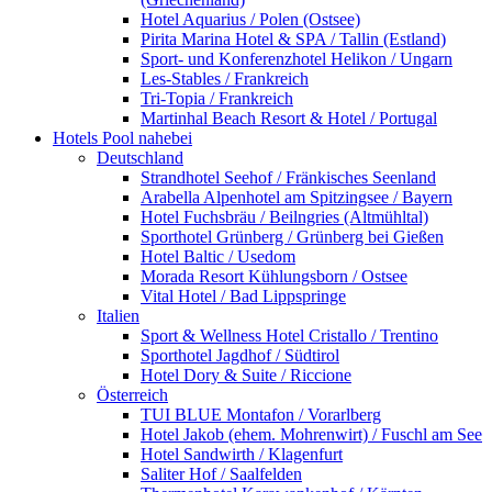
Hotel Aquarius / Polen (Ostsee)
Pirita Marina Hotel & SPA / Tallin (Estland)
Sport- und Konferenzhotel Helikon / Ungarn
Les-Stables / Frankreich
Tri-Topia / Frankreich
Martinhal Beach Resort & Hotel / Portugal
Hotels Pool nahebei
Deutschland
Strandhotel Seehof / Fränkisches Seenland
Arabella Alpenhotel am Spitzingsee / Bayern
Hotel Fuchsbräu / Beilngries (Altmühltal)
Sporthotel Grünberg / Grünberg bei Gießen
Hotel Baltic / Usedom
Morada Resort Kühlungsborn / Ostsee
Vital Hotel / Bad Lippspringe
Italien
Sport & Wellness Hotel Cristallo / Trentino
Sporthotel Jagdhof / Südtirol
Hotel Dory & Suite / Riccione
Österreich
TUI BLUE Montafon / Vorarlberg
Hotel Jakob (ehem. Mohrenwirt) / Fuschl am See
Hotel Sandwirth / Klagenfurt
Saliter Hof / Saalfelden