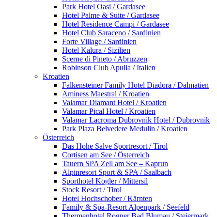
Park Hotel Oasi / Gardasee
Hotel Palme & Suite / Gardasee
Hotel Residence Campi / Gardasee
Hotel Club Saraceno / Sardinien
Forte Village / Sardinien
Hotel Kalura / Sizilien
Scerne di Pineto / Abruzzen
Robinson Club Apulia / Italien
Kroatien
Falkensteiner Family Hotel Diadora / Dalmatien
Aminess Maestral / Kroatien
Valamar Diamant Hotel / Kroatien
Valamar Pical Hotel / Kroatien
Valamar Lacroma Dubrovnik Hotel / Dubrovnik
Park Plaza Belvedere Medulin / Kroatien
Österreich
Das Hohe Salve Sportresort / Tirol
Cortisen am See / Österreich
Tauern SPA Zell am See – Kaprun
Alpinresort Sport & SPA / Saalbach
Sporthotel Kogler / Mittersil
Stock Resort / Tirol
Hotel Hochschober / Kärnten
Family & Spa-Resort Alpenpark / Seefeld
Thermenhotel Rogner Bad Blumau / Steiermark