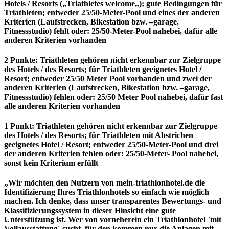
Hotels / Resorts („
Triathletes welcome
„); gute Bedingungen für
Triathleten; entweder 25/50-Meter-Pool und eines der anderen
Kriterien (Laufstrecken, Bikestation bzw. –garage,
Fitnessstudio) fehlt oder: 25/50-Meter-Pool nahebei, dafür alle
anderen Kriterien vorhanden
2 Punkte:
Triathleten gehören nicht erkennbar zur Zielgruppe
des Hotels / des Resorts; für Triathleten geeignetes Hotel /
Resort; entweder 25/50 Meter Pool vorhanden und zwei der
anderen Kriterien (Laufstrecken, Bikestation bzw. –garage,
Fitnessstudio) fehlen oder: 25/50 Meter Pool nahebei, dafür fast
alle anderen Kriterien vorhanden
1 Punkt:
Triathleten gehören nicht erkennbar zur Zielgruppe
des Hotels / des Resorts; für Triathleten mit Abstrichen
geeignetes Hotel / Resort; entweder 25/50-Meter-Pool und drei
der anderen Kriterien fehlen oder: 25/50-Meter- Pool nahebei,
sonst kein Kriterium erfüllt
„Wir möchten den Nutzern von mein-triathlonhotel.de die
Identifizierung Ihres Triathlonhotels so einfach wie möglich
machen. Ich denke, dass unser transparentes Bewertungs- und
Klassifizierungssystem in dieser Hinsicht eine gute
Unterstützung ist. Wer von vorneherein ein Triathlonhotel `mit
Vollausstattung´ sucht, für den kommen nur die Anlagen mit