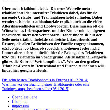
Über mein-triathlonhotel.de: Die neue Webseite mein-
triathlonhotel.de unterstützt Triathleten dabei, das für sie
passende Urlaubs- und Trainingslagerhotel zu finden. Dabei
wendet sich mein triathlonhotel.de explizit auch an die vielen
Altersklasseathleten und Hobbysportler. Diese müssen oft die
Wünsche des Lebenspartners und der Kinder mit den eigenen
sportlichen Interessen vereinbaren. Daher finden sie auf der
Seite mein-triathlonhotel.de zahlreiche Urlaubshotels und
Resorts, die allen Bedürfnissen der Familie entgegenkommen,
egal ob groß, ob klein, ob sportlich ambitioniert oder nicht.
Immer aber stehen natürlich hier die Belange des Triathleten
bzw. der Triathletin im Vordergrund. Als zusätzliche Kategorie
gibt es die Rubrik “Wettkampfhotels”. Wer an den großen
Triathlon-Events in Deutschland und Europa teilnehmen will,
findet hier geeignete Hotels.
Die zehn besten Triathlonhotels in Europa (10.12.2014)
Was man vor der Buchung einer Triathlonreise oder eine
Trainingscamps beachten sollte (26.1.2015)
Über diese Seite
Über uns
Impressum