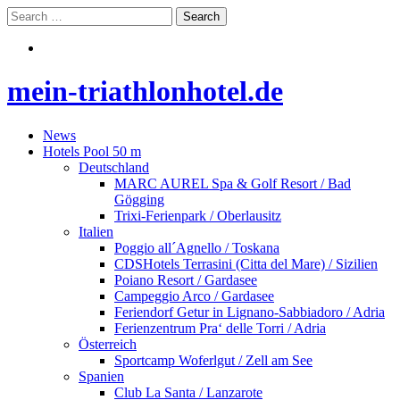
mein-triathlonhotel.de
News
Hotels Pool 50 m
Deutschland
MARC AUREL Spa & Golf Resort / Bad
Gögging
Trixi-Ferienpark / Oberlausitz
Italien
Poggio all´Agnello / Toskana
CDSHotels Terrasini (Citta del Mare) / Sizilien
Poiano Resort / Gardasee
Campeggio Arco / Gardasee
Feriendorf Getur in Lignano-Sabbiadoro / Adria
Ferienzentrum Pra‘ delle Torri / Adria
Österreich
Sportcamp Woferlgut / Zell am See
Spanien
Club La Santa / Lanzarote