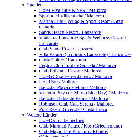
Spanien
Hotel Viva Blue & SPA / Mallorca
Sporthotel Villaconcha / Mallorca
Marina Elite Cycling & Sport Resort / Gran
Canaria
Sands Beach Resort / Lanzarote
Vitalclass Lanzarote Spa & Wellness Resort /
Lanzarote
Club Santa Rosa / Lanzarote
Villa Paraiso (Tri-Sports Lanzarote) / Lanzarote
Costa Calero / Lanzarote
Fergus Club Font de Sa Cala / Mallorca
Club Pollentia Resort / Mallorca
Hotel & Spa Ferrer Janeiro / Mallorca
Hotel Sur / Mallorca
Iberostar Playa de Muro / Mallorca
Valentín Playa de Muro (Blue Bay) / Mallorca
Iberostar Bahia de Palma / Mallorca
Robinson Club Cala Serena / Mallorca
Pola Resort Giverola / Costa Brava
Weitere Länder
Hotel Srni / Tschechien
Club Marmari Palace / Kos (Griechenland)
Club Magic Life Plimmiri / Rhodos
(Griechenland)