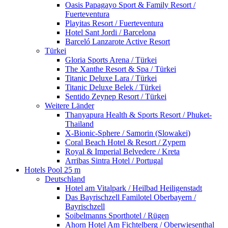
Oasis Papagayo Sport & Family Resort /
Fuerteventura
Playitas Resort / Fuerteventura
Hotel Sant Jordi / Barcelona
Barceló Lanzarote Active Resort
Türkei
Gloria Sports Arena / Türkei
The Xanthe Resort & Spa / Türkei
Titanic Deluxe Lara / Türkei
Titanic Deluxe Belek / Türkei
Sentido Zeynep Resort / Türkei
Weitere Länder
Thanyapura Health & Sports Resort / Phuket-
Thailand
X-Bionic-Sphere / Samorin (Slowakei)
Coral Beach Hotel & Resort / Zypern
Royal & Imperial Belvedere / Kreta
Arribas Sintra Hotel / Portugal
Hotels Pool 25 m
Deutschland
Hotel am Vitalpark / Heilbad Heiligenstadt
Das Bayrischzell Familotel Oberbayern /
Bayrischzell
Soibelmanns Sporthotel / Rügen
Ahorn Hotel Am Fichtelberg / Oberwiesenthal