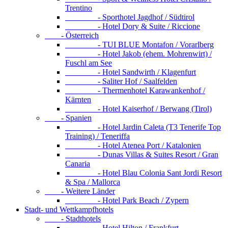
Trentino
- Sporthotel Jagdhof / Südtirol
- Hotel Dory & Suite / Riccione
- Österreich
- TUI BLUE Montafon / Vorarlberg
- Hotel Jakob (ehem. Mohrenwirt) /
Fuschl am See
- Hotel Sandwirth / Klagenfurt
- Saliter Hof / Saalfelden
- Thermenhotel Karawankenhof /
Kärnten
- Hotel Kaiserhof / Berwang (Tirol)
- Spanien
- Hotel Jardin Caleta (T3 Tenerife Top
Training) / Teneriffa
- Hotel Atenea Port / Katalonien
- Dunas Villas & Suites Resort / Gran
Canaria
- Hotel Blau Colonia Sant Jordi Resort
& Spa / Mallorca
- Weitere Länder
- Hotel Park Beach / Zypern
Stadt- und Wettkampfhotels
- Stadthotels
- Hotel Hilton / Frankfurt