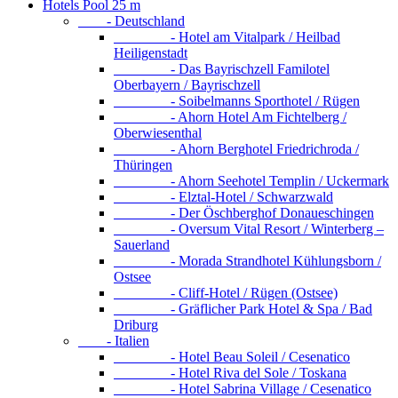
Hotels Pool 25 m
- Deutschland
- Hotel am Vitalpark / Heilbad
Heiligenstadt
- Das Bayrischzell Familotel
Oberbayern / Bayrischzell
- Soibelmanns Sporthotel / Rügen
- Ahorn Hotel Am Fichtelberg /
Oberwiesenthal
- Ahorn Berghotel Friedrichroda /
Thüringen
- Ahorn Seehotel Templin / Uckermark
- Elztal-Hotel / Schwarzwald
- Der Öschberghof Donaueschingen
- Oversum Vital Resort / Winterberg –
Sauerland
- Morada Strandhotel Kühlungsborn /
Ostsee
- Cliff-Hotel / Rügen (Ostsee)
- Gräflicher Park Hotel & Spa / Bad
Driburg
- Italien
- Hotel Beau Soleil / Cesenatico
- Hotel Riva del Sole / Toskana
- Hotel Sabrina Village / Cesenatico