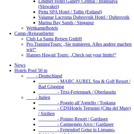
Lindner Hotel Gallery Central / Bratislava
(Slowakei)
Pirita SPA Hotel / Tallin (Estland)
Valamar Lacroma Dubrovnik Hotel / Dubrovnik
Marina Bay Sands / Singapur
Wettkampfhotels
Camp-/Reiseanbieter
Club La Santa Reisen GmbH
Pro.TrainingTours: „Sie trainieren. Alles andere machen
wir!“
Hannes Hawaii Tours: „Check out your limits!“
News
Hotels Pool 50 m
- Deutschland
- MARC AUREL Spa & Golf Resort /
Bad Gögging
- Trixi-Ferienpark / Oberlausitz
- Italien
- Poggio all´Agnello / Toskana
- CDSHotels Terrasini (Citta del Mare)
/ Sizilien
- Poiano Resort / Gardasee
- Campeggio Arco / Gardasee
- Feriendorf Getur in Lignano-