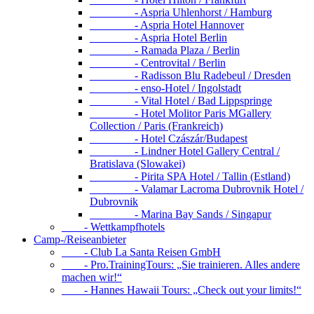
- Aspria Uhlenhorst / Hamburg
- Aspria Hotel Hannover
- Aspria Hotel Berlin
- Ramada Plaza / Berlin
- Centrovital / Berlin
- Radisson Blu Radebeul / Dresden
- enso-Hotel / Ingolstadt
- Vital Hotel / Bad Lippspringe
- Hotel Molitor Paris MGallery
Collection / Paris (Frankreich)
- Hotel Czászár/Budapest
- Lindner Hotel Gallery Central /
Bratislava (Slowakei)
- Pirita SPA Hotel / Tallin (Estland)
- Valamar Lacroma Dubrovnik Hotel /
Dubrovnik
- Marina Bay Sands / Singapur
- Wettkampfhotels
Camp-/Reiseanbieter
- Club La Santa Reisen GmbH
- Pro.TrainingTours: „Sie trainieren. Alles andere
machen wir!“
- Hannes Hawaii Tours: „Check out your limits!“