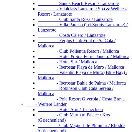
- Sands Beach Resort / Lanzarote
- Vitalclass Lanzarote Spa & Wellness
Resort / Lanzarote
- Club Santa Rosa / Lanzarote
- Villa Paraiso (Tri-Sports Lanzarote) /
Lanzarote
- Costa Calero / Lanzarote
- Fergus Club Font de Sa Cala /
Mallorca
- Club Pollentia Resort / Mallorca
- Hotel & Spa Ferrer Janeiro / Mallorca
- Hotel Sur / Mallorca
- Iberostar Playa de Muro / Mallorca
- Valentín Playa de Muro (Blue Bay) /
Mallorca
- Iberostar Bahia de Palma / Mallorca
- Robinson Club Cala Serena /
Mallorca
- Pola Resort Giverola / Costa Brava
- Weitere Länder
- Hotel Srni / Tschechien
- Club Marmari Palace / Kos
(Griechenland)
- Club Magic Life Plimmiri / Rhodos
(Griechenland)