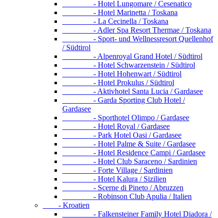
- Hotel Lungomare / Cesenatico
- Hotel Marinetta / Toskana
- La Cecinella / Toskana
- Adler Spa Resort Thermae / Toskana
- Sport- und Wellnessresort Quellenhof
/ Südtirol
- Alpenroyal Grand Hotel / Südtirol
- Hotel Schwarzenstein / Südtirol
- Hotel Hohenwart / Südtirol
- Hotel Prokulus / Südtirol
- Aktivhotel Santa Lucia / Gardasee
- Garda Sporting Club Hotel /
Gardasee
- Sporthotel Olimpo / Gardasee
- Hotel Royal / Gardasee
- Park Hotel Oasi / Gardasee
- Hotel Palme & Suite / Gardasee
- Hotel Residence Campi / Gardasee
- Hotel Club Saraceno / Sardinien
- Forte Village / Sardinien
- Hotel Kalura / Sizilien
- Scerne di Pineto / Abruzzen
- Robinson Club Apulia / Italien
- Kroatien
- Falkensteiner Family Hotel Diadora /