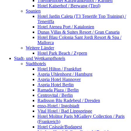
Thermenhotel Karawankenhof / Kärnten
Hotel Kaiserhof / Berwang (Tirol)
Spanien
Hotel Jardin Caleta (T3 Tenerife Top Training) /
Teneriffa
Hotel Atenea Port / Katalonien
Dunas Villas & Suites Resort / Gran Canaria
Hotel Blau Colonia Sant Jordi Resort & Spa /
Mallorca
Weitere Länder
Hotel Park Beach / Zypern
Stadt- und Wettkampfhotels
Stadthotels
Hotel Hilton / Frankfurt
Aspria Uhlenhorst / Hamburg
Aspria Hotel Hannover
Aspria Hotel Berlin
Ramada Plaza / Berlin
Centrovital / Berlin
Radisson Blu Radebeul / Dresden
enso-Hotel / Ingolstadt
Vital Hotel / Bad Lippspringe
Hotel Molitor Paris MGallery Collection / Paris
(Frankreich)
Hotel Czászár/Budapest