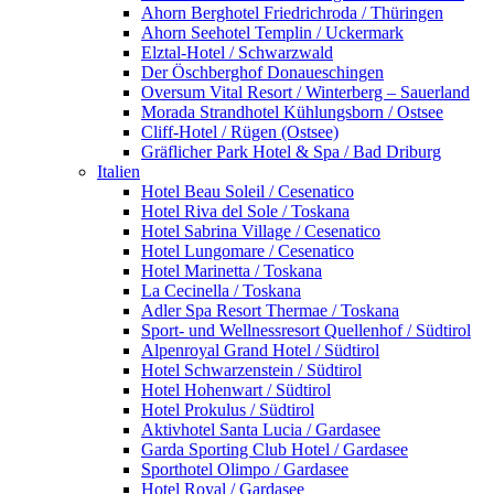
Ahorn Berghotel Friedrichroda / Thüringen
Ahorn Seehotel Templin / Uckermark
Elztal-Hotel / Schwarzwald
Der Öschberghof Donaueschingen
Oversum Vital Resort / Winterberg – Sauerland
Morada Strandhotel Kühlungsborn / Ostsee
Cliff-Hotel / Rügen (Ostsee)
Gräflicher Park Hotel & Spa / Bad Driburg
Italien
Hotel Beau Soleil / Cesenatico
Hotel Riva del Sole / Toskana
Hotel Sabrina Village / Cesenatico
Hotel Lungomare / Cesenatico
Hotel Marinetta / Toskana
La Cecinella / Toskana
Adler Spa Resort Thermae / Toskana
Sport- und Wellnessresort Quellenhof / Südtirol
Alpenroyal Grand Hotel / Südtirol
Hotel Schwarzenstein / Südtirol
Hotel Hohenwart / Südtirol
Hotel Prokulus / Südtirol
Aktivhotel Santa Lucia / Gardasee
Garda Sporting Club Hotel / Gardasee
Sporthotel Olimpo / Gardasee
Hotel Royal / Gardasee