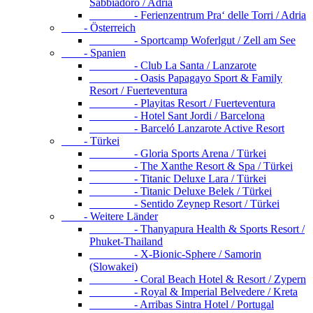
Sabbiadoro / Adria
- Ferienzentrum Pra‘ delle Torri / Adria
- Österreich
- Sportcamp Woferlgut / Zell am See
- Spanien
- Club La Santa / Lanzarote
- Oasis Papagayo Sport & Family
Resort / Fuerteventura
- Playitas Resort / Fuerteventura
- Hotel Sant Jordi / Barcelona
- Barceló Lanzarote Active Resort
- Türkei
- Gloria Sports Arena / Türkei
- The Xanthe Resort & Spa / Türkei
- Titanic Deluxe Lara / Türkei
- Titanic Deluxe Belek / Türkei
- Sentido Zeynep Resort / Türkei
- Weitere Länder
- Thanyapura Health & Sports Resort /
Phuket-Thailand
- X-Bionic-Sphere / Samorin
(Slowakei)
- Coral Beach Hotel & Resort / Zypern
- Royal & Imperial Belvedere / Kreta
- Arribas Sintra Hotel / Portugal