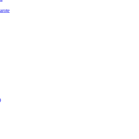
arote
)