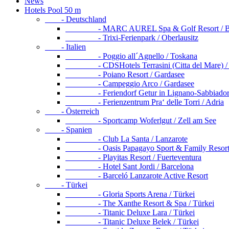
News
Hotels Pool 50 m
- Deutschland
- MARC AUREL Spa & Golf Resort / Ba
- Trixi-Ferienpark / Oberlausitz
- Italien
- Poggio all´Agnello / Toskana
- CDSHotels Terrasini (Citta del Mare) / S
- Poiano Resort / Gardasee
- Campeggio Arco / Gardasee
- Feriendorf Getur in Lignano-Sabbiadoro
- Ferienzentrum Pra‘ delle Torri / Adria
- Österreich
- Sportcamp Woferlgut / Zell am See
- Spanien
- Club La Santa / Lanzarote
- Oasis Papagayo Sport & Family Resort / 
- Playitas Resort / Fuerteventura
- Hotel Sant Jordi / Barcelona
- Barceló Lanzarote Active Resort
- Türkei
- Gloria Sports Arena / Türkei
- The Xanthe Resort & Spa / Türkei
- Titanic Deluxe Lara / Türkei
- Titanic Deluxe Belek / Türkei