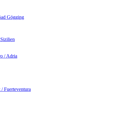
d Gögging
izilien
 / Adria
Fuerteventura