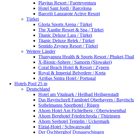
Playitas Resort / Fuerteventura
Hotel Sant Jordi / Barcelona
Barceló Lanzarote Active Resort
Türkei
Gloria Sports Arena / Türkei
The Xanthe Resort & Spa / Türkei
Titanic Deluxe Lara / Türkei
Titanic Deluxe Belek / Türkei
Sentido Zeynep Resort / Türkei
Weitere Länder
Thanyapura Health & Sports Resort / Phuket-Thai
X-Bionic-Sphere / Samorin (Slowakei)
Coral Beach Hotel & Resort / Zypern
Royal & Imperial Belvedere / Kreta
Arribas Sintra Hotel / Portugal
Hotels Pool 25 m
Deutschland
Hotel am Vitalpark / Heilbad Heiligenstadt
Das Bayrischzell Familotel Oberbayern / Bayrischz
Soibelmanns Sporthotel / Rügen
Ahorn Hotel Am Fichtelberg / Oberwiesenthal
Ahorn Berghotel Friedrichroda / Thüringen
Ahorn Seehotel Templin / Uckermark
Elztal-Hotel / Schwarzwald
Der Öschberghof Donaueschingen