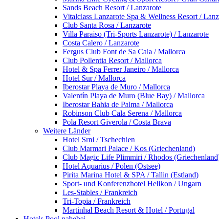
Sands Beach Resort / Lanzarote
Vitalclass Lanzarote Spa & Wellness Resort / Lanz
Club Santa Rosa / Lanzarote
Villa Paraiso (Tri-Sports Lanzarote) / Lanzarote
Costa Calero / Lanzarote
Fergus Club Font de Sa Cala / Mallorca
Club Pollentia Resort / Mallorca
Hotel & Spa Ferrer Janeiro / Mallorca
Hotel Sur / Mallorca
Iberostar Playa de Muro / Mallorca
Valentín Playa de Muro (Blue Bay) / Mallorca
Iberostar Bahia de Palma / Mallorca
Robinson Club Cala Serena / Mallorca
Pola Resort Giverola / Costa Brava
Weitere Länder
Hotel Srni / Tschechien
Club Marmari Palace / Kos (Griechenland)
Club Magic Life Plimmiri / Rhodos (Griechenland
Hotel Aquarius / Polen (Ostsee)
Pirita Marina Hotel & SPA / Tallin (Estland)
Sport- und Konferenzhotel Helikon / Ungarn
Les-Stables / Frankreich
Tri-Topia / Frankreich
Martinhal Beach Resort & Hotel / Portugal
Hotels Pool nahebei