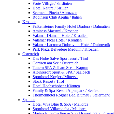
Forte Village / Sardinien
Hotel Kalura / Sizilien
Scerne di Pineto / Abruzzen
Robinson Club Apulia / Italien
Kroatien
Falkensteiner Family Hotel Diadora / Dalmatien
Aminess Maestral / Kroatien
Valamar Diamant Hotel / Kroatien
Valamar Pical Hotel / Kroatien
Valamar Lacroma Dubrovnik Hotel / Dubrovnik
Park Plaza Belvedere Medulin / Kroatien
Österreich
Das Hohe Salve Sportresort / Tirol
Cortisen am See / Österreich
Tauern SPA Zell am See – Kaprun
Alpinresort Sport & SPA / Saalbach
Sporthotel Kogler / Mittersil
Stock Resort / Tirol
Hotel Hochschober / Kärnten
Family & Spa-Resort Alpenpark / Seefeld
Thermenhotel Rogner Bad Blumau / Steiermark
Spanien
Hotel Viva Blue & SPA / Mallorca
Sporthotel Villaconcha / Mallorca
Marina Elite Cycling & Sport Resort / Gran Canar