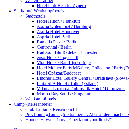
Weitere Länder
Hotel Park Beach / Zypern
Stadt- und Wettkampfhotels
Stadthotels
Hotel Hilton / Frankfurt
Aspria Uhlenhorst / Hamburg
Aspria Hotel Hannover
Aspria Hotel Berlin
Ramada Plaza / Berlin
Centrovital / Berlin
Radisson Blu Radebeul / Dresden
enso-Hotel / Ingolstadt
Vital Hotel / Bad Lippspringe
Hotel Molitor Paris MGallery Collection / Paris (F
Hotel Czászár/Budapest
Lindner Hotel Gallery Central / Bratislava (Slowak
Pirita SPA Hotel / Tallin (Estland)
Valamar Lacroma Dubrovnik Hotel / Dubrovnik
Marina Bay Sands / Singapur
Wettkampfhotels
Camp-/Reiseanbieter
Club La Santa Reisen GmbH
Pro.TrainingTours: „Sie trainieren. Alles andere machen 
Hannes Hawaii Tours: „Check out your limits!“