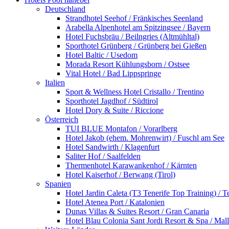
Deutschland
Strandhotel Seehof / Fränkisches Seenland
Arabella Alpenhotel am Spitzingsee / Bayern
Hotel Fuchsbräu / Beilngries (Altmühltal)
Sporthotel Grünberg / Grünberg bei Gießen
Hotel Baltic / Usedom
Morada Resort Kühlungsborn / Ostsee
Vital Hotel / Bad Lippspringe
Italien
Sport & Wellness Hotel Cristallo / Trentino
Sporthotel Jagdhof / Südtirol
Hotel Dory & Suite / Riccione
Österreich
TUI BLUE Montafon / Vorarlberg
Hotel Jakob (ehem. Mohrenwirt) / Fuschl am See
Hotel Sandwirth / Klagenfurt
Saliter Hof / Saalfelden
Thermenhotel Karawankenhof / Kärnten
Hotel Kaiserhof / Berwang (Tirol)
Spanien
Hotel Jardin Caleta (T3 Tenerife Top Training) / T
Hotel Atenea Port / Katalonien
Dunas Villas & Suites Resort / Gran Canaria
Hotel Blau Colonia Sant Jordi Resort & Spa / Mal