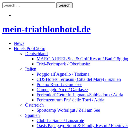
mein-triathlonhotel.de
News
Hotels Pool 50 m
Deutschland
MARC AUREL Spa & Golf Resort / Bad Göggin
Trixi-Ferienpark / Oberlausitz
Italien
Poggio all´Agnello / Toskana
CDSHotels Terrasini (Citta del Mare) / Sizilien
Poiano Resort / Gardasee
Campeggio Arco / Gardasee
Feriendorf Getur in Lignano-Sabbiadoro / Adria
Ferienzentrum Pra‘ delle Torri / Adria
Österreich
Sportcamp Woferlgut / Zell am See
Spanien
Club La Santa / Lanzarote
Oasis Papagayo Sport & Family Resort / Fuerteve