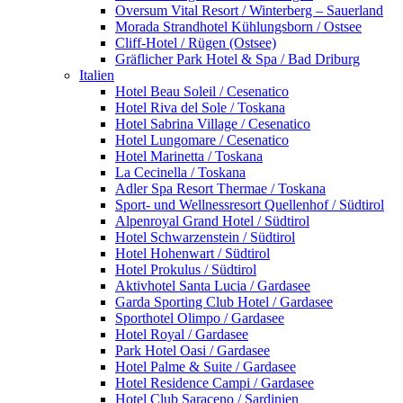
Oversum Vital Resort / Winterberg – Sauerland
Morada Strandhotel Kühlungsborn / Ostsee
Cliff-Hotel / Rügen (Ostsee)
Gräflicher Park Hotel & Spa / Bad Driburg
Italien
Hotel Beau Soleil / Cesenatico
Hotel Riva del Sole / Toskana
Hotel Sabrina Village / Cesenatico
Hotel Lungomare / Cesenatico
Hotel Marinetta / Toskana
La Cecinella / Toskana
Adler Spa Resort Thermae / Toskana
Sport- und Wellnessresort Quellenhof / Südtirol
Alpenroyal Grand Hotel / Südtirol
Hotel Schwarzenstein / Südtirol
Hotel Hohenwart / Südtirol
Hotel Prokulus / Südtirol
Aktivhotel Santa Lucia / Gardasee
Garda Sporting Club Hotel / Gardasee
Sporthotel Olimpo / Gardasee
Hotel Royal / Gardasee
Park Hotel Oasi / Gardasee
Hotel Palme & Suite / Gardasee
Hotel Residence Campi / Gardasee
Hotel Club Saraceno / Sardinien