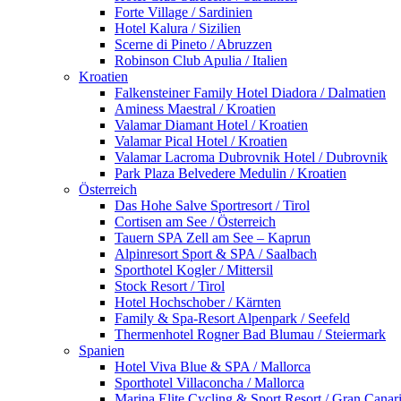
Forte Village / Sardinien
Hotel Kalura / Sizilien
Scerne di Pineto / Abruzzen
Robinson Club Apulia / Italien
Kroatien
Falkensteiner Family Hotel Diadora / Dalmatien
Aminess Maestral / Kroatien
Valamar Diamant Hotel / Kroatien
Valamar Pical Hotel / Kroatien
Valamar Lacroma Dubrovnik Hotel / Dubrovnik
Park Plaza Belvedere Medulin / Kroatien
Österreich
Das Hohe Salve Sportresort / Tirol
Cortisen am See / Österreich
Tauern SPA Zell am See – Kaprun
Alpinresort Sport & SPA / Saalbach
Sporthotel Kogler / Mittersil
Stock Resort / Tirol
Hotel Hochschober / Kärnten
Family & Spa-Resort Alpenpark / Seefeld
Thermenhotel Rogner Bad Blumau / Steiermark
Spanien
Hotel Viva Blue & SPA / Mallorca
Sporthotel Villaconcha / Mallorca
Marina Elite Cycling & Sport Resort / Gran Canar