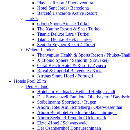
Playitas Resort / Fuerteventura
Hotel Sant Jordi / Barcelona
Barceló Lanzarote Active Resort
Türkei
Gloria Sports Arena / Türkei
The Xanthe Resort & Spa / Türkei
Titanic Deluxe Lara / Türkei
Titanic Deluxe Belek / Türkei
Sentido Zeynep Resort / Türkei
Weitere Länder
Thanyapura Health & Sports Resort / Phuket-Thai
X-Bionic-Sphere / Samorin (Slowakei)
Coral Beach Hotel & Resort / Zypern
Royal & Imperial Belvedere / Kreta
Arribas Sintra Hotel / Portugal
Hotels Pool 25 m
Deutschland
Hotel am Vitalpark / Heilbad Heiligenstadt
Das Bayrischzell Familotel Oberbayern / Bayrischz
Soibelmanns Sporthotel / Rügen
Ahorn Hotel Am Fichtelberg / Oberwiesenthal
Ahorn Berghotel Friedrichroda / Thüringen
Ahorn Seehotel Templin / Uckermark
Elztal-Hotel / Schwarzwald
Der Öschberghof Donaueschingen