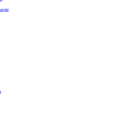
arote
)