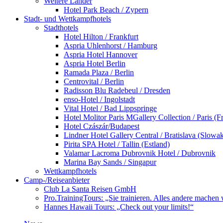
Weitere Länder
Hotel Park Beach / Zypern
Stadt- und Wettkampfhotels
Stadthotels
Hotel Hilton / Frankfurt
Aspria Uhlenhorst / Hamburg
Aspria Hotel Hannover
Aspria Hotel Berlin
Ramada Plaza / Berlin
Centrovital / Berlin
Radisson Blu Radebeul / Dresden
enso-Hotel / Ingolstadt
Vital Hotel / Bad Lippspringe
Hotel Molitor Paris MGallery Collection / Paris (F
Hotel Czászár/Budapest
Lindner Hotel Gallery Central / Bratislava (Slowak
Pirita SPA Hotel / Tallin (Estland)
Valamar Lacroma Dubrovnik Hotel / Dubrovnik
Marina Bay Sands / Singapur
Wettkampfhotels
Camp-/Reiseanbieter
Club La Santa Reisen GmbH
Pro.TrainingTours: „Sie trainieren. Alles andere machen 
Hannes Hawaii Tours: „Check out your limits!“