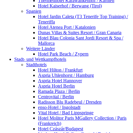
Thermenhotel Karawankenhof / Kärnten
Hotel Kaiserhof / Berwang (Tirol)
Spanien
Hotel Jardin Caleta (T3 Tenerife Top Training) /
Teneriffa
Hotel Atenea Port / Katalonien
Dunas Villas & Suites Resort / Gran Canaria
Hotel Blau Colonia Sant Jordi Resort & Spa /
Mallorca
Weitere Länder
Hotel Park Beach / Zypern
Stadt- und Wettkampfhotels
Stadthotels
Hotel Hilton / Frankfurt
Aspria Uhlenhorst / Hamburg
Aspria Hotel Hannover
Aspria Hotel Berlin
Ramada Plaza / Berlin
Centrovital / Berlin
Radisson Blu Radebeul / Dresden
enso-Hotel / Ingolstadt
Vital Hotel / Bad Lippspringe
Hotel Molitor Paris MGallery Collection / Paris
(Frankreich)
Hotel Czászár/Budapest