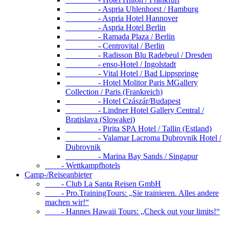
- Aspria Uhlenhorst / Hamburg
- Aspria Hotel Hannover
- Aspria Hotel Berlin
- Ramada Plaza / Berlin
- Centrovital / Berlin
- Radisson Blu Radebeul / Dresden
- enso-Hotel / Ingolstadt
- Vital Hotel / Bad Lippspringe
- Hotel Molitor Paris MGallery
Collection / Paris (Frankreich)
- Hotel Czászár/Budapest
- Lindner Hotel Gallery Central /
Bratislava (Slowakei)
- Pirita SPA Hotel / Tallin (Estland)
- Valamar Lacroma Dubrovnik Hotel /
Dubrovnik
- Marina Bay Sands / Singapur
- Wettkampfhotels
Camp-/Reiseanbieter
- Club La Santa Reisen GmbH
- Pro.TrainingTours: „Sie trainieren. Alles andere
machen wir!“
- Hannes Hawaii Tours: „Check out your limits!“