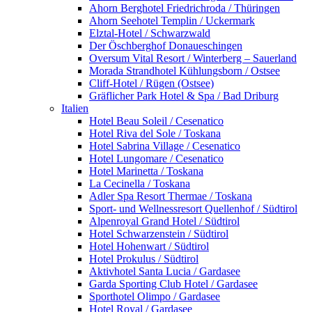
Ahorn Berghotel Friedrichroda / Thüringen
Ahorn Seehotel Templin / Uckermark
Elztal-Hotel / Schwarzwald
Der Öschberghof Donaueschingen
Oversum Vital Resort / Winterberg – Sauerland
Morada Strandhotel Kühlungsborn / Ostsee
Cliff-Hotel / Rügen (Ostsee)
Gräflicher Park Hotel & Spa / Bad Driburg
Italien
Hotel Beau Soleil / Cesenatico
Hotel Riva del Sole / Toskana
Hotel Sabrina Village / Cesenatico
Hotel Lungomare / Cesenatico
Hotel Marinetta / Toskana
La Cecinella / Toskana
Adler Spa Resort Thermae / Toskana
Sport- und Wellnessresort Quellenhof / Südtirol
Alpenroyal Grand Hotel / Südtirol
Hotel Schwarzenstein / Südtirol
Hotel Hohenwart / Südtirol
Hotel Prokulus / Südtirol
Aktivhotel Santa Lucia / Gardasee
Garda Sporting Club Hotel / Gardasee
Sporthotel Olimpo / Gardasee
Hotel Royal / Gardasee