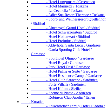
- Hotel Lungomare / Cesenatico
- Hotel Marinetta / Toskana
- La Cecinella / Toskana
- Adler Spa Resort Thermae / Toskana
- Sport- und Wellnessresort Quellenhof
/ Südtirol
- Alpenroyal Grand Hotel / Südtirol
- Hotel Schwarzenstein / Südtirol
- Hotel Hohenwart / Südtirol
- Hotel Prokulus / Südtirol
- Aktivhotel Santa Lucia / Gardasee
- Garda Sporting Club Hotel /
Gardasee
- Sporthotel Olimpo / Gardasee
- Hotel Royal / Gardasee
- Park Hotel Oasi / Gardasee
- Hotel Palme & Suite / Gardasee
- Hotel Residence Campi / Gardasee
- Hotel Club Saraceno / Sardinien
- Forte Village / Sardinien
- Hotel Kalura / Sizilien
- Scerne di Pineto / Abruzzen
- Robinson Club Apulia / Italien
- Kroatien
- Falkensteiner Family Hotel Diadora /