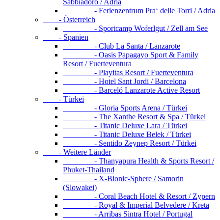
Sabbiadoro / Adria
- Ferienzentrum Pra‘ delle Torri / Adria
- Österreich
- Sportcamp Woferlgut / Zell am See
- Spanien
- Club La Santa / Lanzarote
- Oasis Papagayo Sport & Family
Resort / Fuerteventura
- Playitas Resort / Fuerteventura
- Hotel Sant Jordi / Barcelona
- Barceló Lanzarote Active Resort
- Türkei
- Gloria Sports Arena / Türkei
- The Xanthe Resort & Spa / Türkei
- Titanic Deluxe Lara / Türkei
- Titanic Deluxe Belek / Türkei
- Sentido Zeynep Resort / Türkei
- Weitere Länder
- Thanyapura Health & Sports Resort /
Phuket-Thailand
- X-Bionic-Sphere / Samorin
(Slowakei)
- Coral Beach Hotel & Resort / Zypern
- Royal & Imperial Belvedere / Kreta
- Arribas Sintra Hotel / Portugal