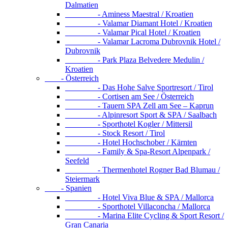
Dalmatien
- Aminess Maestral / Kroatien
- Valamar Diamant Hotel / Kroatien
- Valamar Pical Hotel / Kroatien
- Valamar Lacroma Dubrovnik Hotel /
Dubrovnik
- Park Plaza Belvedere Medulin /
Kroatien
- Österreich
- Das Hohe Salve Sportresort / Tirol
- Cortisen am See / Österreich
- Tauern SPA Zell am See – Kaprun
- Alpinresort Sport & SPA / Saalbach
- Sporthotel Kogler / Mittersil
- Stock Resort / Tirol
- Hotel Hochschober / Kärnten
- Family & Spa-Resort Alpenpark /
Seefeld
- Thermenhotel Rogner Bad Blumau /
Steiermark
- Spanien
- Hotel Viva Blue & SPA / Mallorca
- Sporthotel Villaconcha / Mallorca
- Marina Elite Cycling & Sport Resort /
Gran Canaria