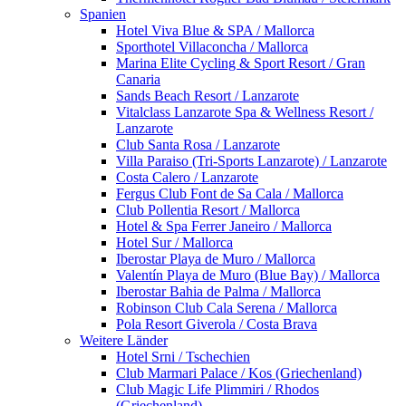
Spanien
Hotel Viva Blue & SPA / Mallorca
Sporthotel Villaconcha / Mallorca
Marina Elite Cycling & Sport Resort / Gran
Canaria
Sands Beach Resort / Lanzarote
Vitalclass Lanzarote Spa & Wellness Resort /
Lanzarote
Club Santa Rosa / Lanzarote
Villa Paraiso (Tri-Sports Lanzarote) / Lanzarote
Costa Calero / Lanzarote
Fergus Club Font de Sa Cala / Mallorca
Club Pollentia Resort / Mallorca
Hotel & Spa Ferrer Janeiro / Mallorca
Hotel Sur / Mallorca
Iberostar Playa de Muro / Mallorca
Valentín Playa de Muro (Blue Bay) / Mallorca
Iberostar Bahia de Palma / Mallorca
Robinson Club Cala Serena / Mallorca
Pola Resort Giverola / Costa Brava
Weitere Länder
Hotel Srni / Tschechien
Club Marmari Palace / Kos (Griechenland)
Club Magic Life Plimmiri / Rhodos
(Griechenland)