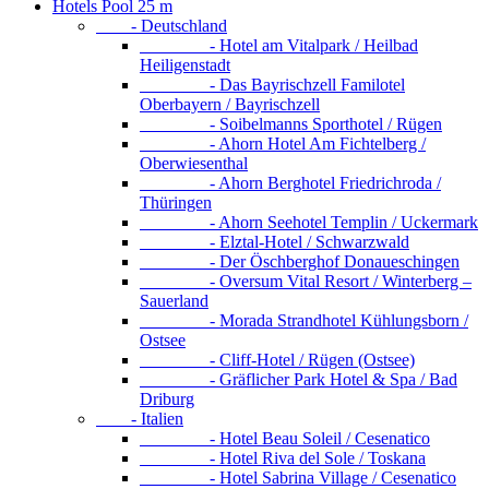
Hotels Pool 25 m
- Deutschland
- Hotel am Vitalpark / Heilbad
Heiligenstadt
- Das Bayrischzell Familotel
Oberbayern / Bayrischzell
- Soibelmanns Sporthotel / Rügen
- Ahorn Hotel Am Fichtelberg /
Oberwiesenthal
- Ahorn Berghotel Friedrichroda /
Thüringen
- Ahorn Seehotel Templin / Uckermark
- Elztal-Hotel / Schwarzwald
- Der Öschberghof Donaueschingen
- Oversum Vital Resort / Winterberg –
Sauerland
- Morada Strandhotel Kühlungsborn /
Ostsee
- Cliff-Hotel / Rügen (Ostsee)
- Gräflicher Park Hotel & Spa / Bad
Driburg
- Italien
- Hotel Beau Soleil / Cesenatico
- Hotel Riva del Sole / Toskana
- Hotel Sabrina Village / Cesenatico