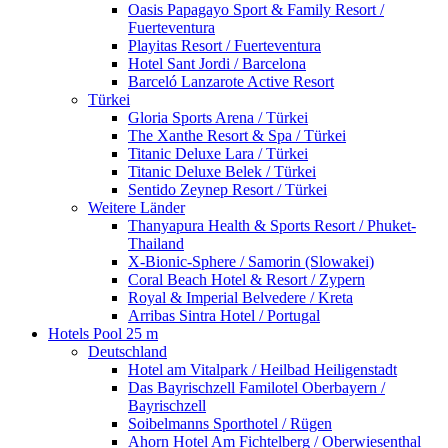
Oasis Papagayo Sport & Family Resort /
Fuerteventura
Playitas Resort / Fuerteventura
Hotel Sant Jordi / Barcelona
Barceló Lanzarote Active Resort
Türkei
Gloria Sports Arena / Türkei
The Xanthe Resort & Spa / Türkei
Titanic Deluxe Lara / Türkei
Titanic Deluxe Belek / Türkei
Sentido Zeynep Resort / Türkei
Weitere Länder
Thanyapura Health & Sports Resort / Phuket-
Thailand
X-Bionic-Sphere / Samorin (Slowakei)
Coral Beach Hotel & Resort / Zypern
Royal & Imperial Belvedere / Kreta
Arribas Sintra Hotel / Portugal
Hotels Pool 25 m
Deutschland
Hotel am Vitalpark / Heilbad Heiligenstadt
Das Bayrischzell Familotel Oberbayern /
Bayrischzell
Soibelmanns Sporthotel / Rügen
Ahorn Hotel Am Fichtelberg / Oberwiesenthal