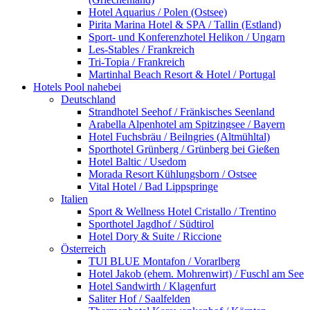
Hotel Aquarius / Polen (Ostsee)
Pirita Marina Hotel & SPA / Tallin (Estland)
Sport- und Konferenzhotel Helikon / Ungarn
Les-Stables / Frankreich
Tri-Topia / Frankreich
Martinhal Beach Resort & Hotel / Portugal
Hotels Pool nahebei
Deutschland
Strandhotel Seehof / Fränkisches Seenland
Arabella Alpenhotel am Spitzingsee / Bayern
Hotel Fuchsbräu / Beilngries (Altmühltal)
Sporthotel Grünberg / Grünberg bei Gießen
Hotel Baltic / Usedom
Morada Resort Kühlungsborn / Ostsee
Vital Hotel / Bad Lippspringe
Italien
Sport & Wellness Hotel Cristallo / Trentino
Sporthotel Jagdhof / Südtirol
Hotel Dory & Suite / Riccione
Österreich
TUI BLUE Montafon / Vorarlberg
Hotel Jakob (ehem. Mohrenwirt) / Fuschl am See
Hotel Sandwirth / Klagenfurt
Saliter Hof / Saalfelden