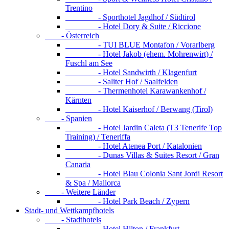
Trentino
- Sporthotel Jagdhof / Südtirol
- Hotel Dory & Suite / Riccione
- Österreich
- TUI BLUE Montafon / Vorarlberg
- Hotel Jakob (ehem. Mohrenwirt) /
Fuschl am See
- Hotel Sandwirth / Klagenfurt
- Saliter Hof / Saalfelden
- Thermenhotel Karawankenhof /
Kärnten
- Hotel Kaiserhof / Berwang (Tirol)
- Spanien
- Hotel Jardin Caleta (T3 Tenerife Top
Training) / Teneriffa
- Hotel Atenea Port / Katalonien
- Dunas Villas & Suites Resort / Gran
Canaria
- Hotel Blau Colonia Sant Jordi Resort
& Spa / Mallorca
- Weitere Länder
- Hotel Park Beach / Zypern
Stadt- und Wettkampfhotels
- Stadthotels
- Hotel Hilton / Frankfurt