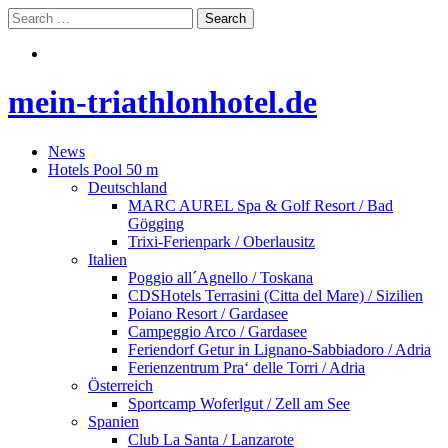
mein-triathlonhotel.de
News
Hotels Pool 50 m
Deutschland
MARC AUREL Spa & Golf Resort / Bad
Gögging
Trixi-Ferienpark / Oberlausitz
Italien
Poggio all´Agnello / Toskana
CDSHotels Terrasini (Citta del Mare) / Sizilien
Poiano Resort / Gardasee
Campeggio Arco / Gardasee
Feriendorf Getur in Lignano-Sabbiadoro / Adria
Ferienzentrum Pra‘ delle Torri / Adria
Österreich
Sportcamp Woferlgut / Zell am See
Spanien
Club La Santa / Lanzarote