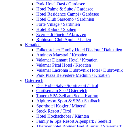
Park Hotel Oasi / Gardasee
Hotel Palme & Suite / Gardasee
Hotel Residence Campi / Gardasee
Hotel Club Saraceno / Sardinien
Forte Village / Sardinien
Hotel Kalura / Sizilien
Scerne di Pineto / Abruzzen
Robinson Club Apulia / Italien
Kroatien
Falkensteiner Family Hotel Diadora / Dalmatien
Aminess Maestral / Kroatien
Valamar Diamant Hotel / Kroatien
Valamar Pical Hotel / Kroatien
Valamar Lacroma Dubrovnik Hotel / Dubrovnik
Park Plaza Belvedere Medulin / Kroatien
Österreich
Das Hohe Salve Sportresort / Tirol
Cortisen am See / Österreich
Tauern SPA Zell am See – Kaprun
Alpinresort Sport & SPA / Saalbach
Sporthotel Kogler / Mittersil
Stock Resort / Tirol
Hotel Hochschober / Kärnten
Family & Spa-Resort Alpenpark / Seefeld
Thermenhotel Rogner Bad Blumau / Steiermark