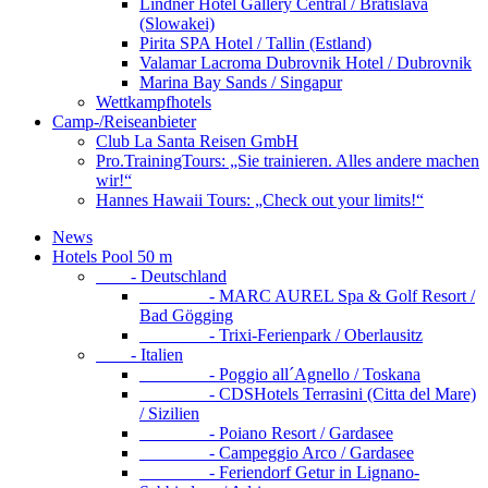
Lindner Hotel Gallery Central / Bratislava
(Slowakei)
Pirita SPA Hotel / Tallin (Estland)
Valamar Lacroma Dubrovnik Hotel / Dubrovnik
Marina Bay Sands / Singapur
Wettkampfhotels
Camp-/Reiseanbieter
Club La Santa Reisen GmbH
Pro.TrainingTours: „Sie trainieren. Alles andere machen
wir!“
Hannes Hawaii Tours: „Check out your limits!“
News
Hotels Pool 50 m
- Deutschland
- MARC AUREL Spa & Golf Resort /
Bad Gögging
- Trixi-Ferienpark / Oberlausitz
- Italien
- Poggio all´Agnello / Toskana
- CDSHotels Terrasini (Citta del Mare)
/ Sizilien
- Poiano Resort / Gardasee
- Campeggio Arco / Gardasee
- Feriendorf Getur in Lignano-