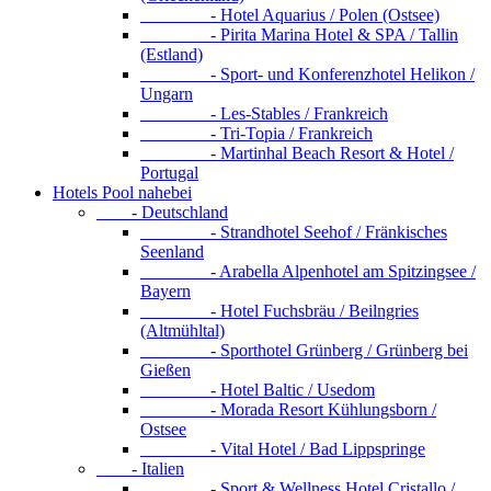
- Hotel Aquarius / Polen (Ostsee)
- Pirita Marina Hotel & SPA / Tallin
(Estland)
- Sport- und Konferenzhotel Helikon /
Ungarn
- Les-Stables / Frankreich
- Tri-Topia / Frankreich
- Martinhal Beach Resort & Hotel /
Portugal
Hotels Pool nahebei
- Deutschland
- Strandhotel Seehof / Fränkisches
Seenland
- Arabella Alpenhotel am Spitzingsee /
Bayern
- Hotel Fuchsbräu / Beilngries
(Altmühltal)
- Sporthotel Grünberg / Grünberg bei
Gießen
- Hotel Baltic / Usedom
- Morada Resort Kühlungsborn /
Ostsee
- Vital Hotel / Bad Lippspringe
- Italien
- Sport & Wellness Hotel Cristallo /