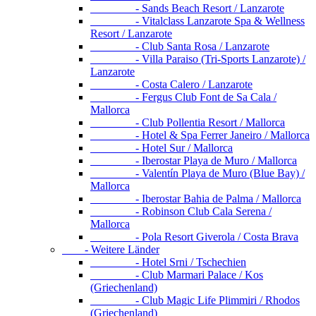
- Sands Beach Resort / Lanzarote
- Vitalclass Lanzarote Spa & Wellness
Resort / Lanzarote
- Club Santa Rosa / Lanzarote
- Villa Paraiso (Tri-Sports Lanzarote) /
Lanzarote
- Costa Calero / Lanzarote
- Fergus Club Font de Sa Cala /
Mallorca
- Club Pollentia Resort / Mallorca
- Hotel & Spa Ferrer Janeiro / Mallorca
- Hotel Sur / Mallorca
- Iberostar Playa de Muro / Mallorca
- Valentín Playa de Muro (Blue Bay) /
Mallorca
- Iberostar Bahia de Palma / Mallorca
- Robinson Club Cala Serena /
Mallorca
- Pola Resort Giverola / Costa Brava
- Weitere Länder
- Hotel Srni / Tschechien
- Club Marmari Palace / Kos
(Griechenland)
- Club Magic Life Plimmiri / Rhodos
(Griechenland)