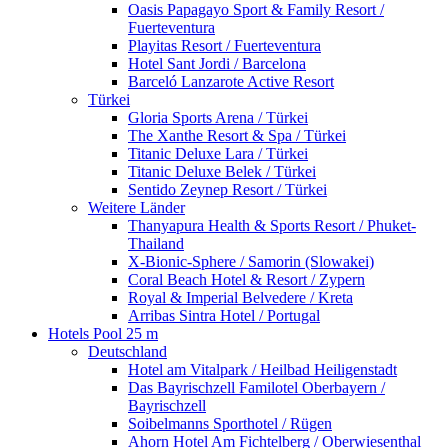
Oasis Papagayo Sport & Family Resort /
Fuerteventura
Playitas Resort / Fuerteventura
Hotel Sant Jordi / Barcelona
Barceló Lanzarote Active Resort
Türkei
Gloria Sports Arena / Türkei
The Xanthe Resort & Spa / Türkei
Titanic Deluxe Lara / Türkei
Titanic Deluxe Belek / Türkei
Sentido Zeynep Resort / Türkei
Weitere Länder
Thanyapura Health & Sports Resort / Phuket-
Thailand
X-Bionic-Sphere / Samorin (Slowakei)
Coral Beach Hotel & Resort / Zypern
Royal & Imperial Belvedere / Kreta
Arribas Sintra Hotel / Portugal
Hotels Pool 25 m
Deutschland
Hotel am Vitalpark / Heilbad Heiligenstadt
Das Bayrischzell Familotel Oberbayern /
Bayrischzell
Soibelmanns Sporthotel / Rügen
Ahorn Hotel Am Fichtelberg / Oberwiesenthal