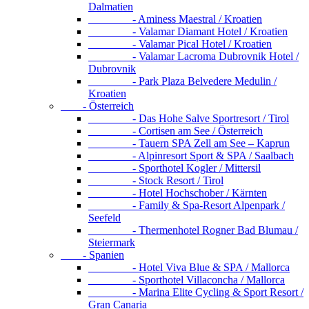
Dalmatien
- Aminess Maestral / Kroatien
- Valamar Diamant Hotel / Kroatien
- Valamar Pical Hotel / Kroatien
- Valamar Lacroma Dubrovnik Hotel /
Dubrovnik
- Park Plaza Belvedere Medulin /
Kroatien
- Österreich
- Das Hohe Salve Sportresort / Tirol
- Cortisen am See / Österreich
- Tauern SPA Zell am See – Kaprun
- Alpinresort Sport & SPA / Saalbach
- Sporthotel Kogler / Mittersil
- Stock Resort / Tirol
- Hotel Hochschober / Kärnten
- Family & Spa-Resort Alpenpark /
Seefeld
- Thermenhotel Rogner Bad Blumau /
Steiermark
- Spanien
- Hotel Viva Blue & SPA / Mallorca
- Sporthotel Villaconcha / Mallorca
- Marina Elite Cycling & Sport Resort /
Gran Canaria