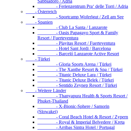
Sabbiadoro / Adria
- Ferienzentrum Pra‘ delle Torri / Adria
- Österreich
- Sportcamp Woferlgut / Zell am See
- Spanien
- Club La Santa / Lanzarote
- Oasis Papagayo Sport & Family
Resort / Fuerteventura
- Playitas Resort / Fuerteventura
- Hotel Sant Jordi / Barcelona
- Barceló Lanzarote Active Resort
- Türkei
- Gloria Sports Arena / Türkei
- The Xanthe Resort & Spa / Türkei
- Titanic Deluxe Lara / Türkei
- Titanic Deluxe Belek / Türkei
- Sentido Zeynep Resort / Türkei
- Weitere Länder
- Thanyapura Health & Sports Resort /
Phuket-Thailand
- X-Bionic-Sphere / Samorin
(Slowakei)
- Coral Beach Hotel & Resort / Zypern
- Royal & Imperial Belvedere / Kreta
- Arribas Sintra Hotel / Portugal