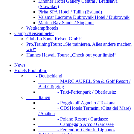
Lindner Hotel Gallery Central / Bratislava
(Slowakei)
Pirita SPA Hotel / Tallin (Estland)
Valamar Lacroma Dubrovnik Hotel / Dubrovnik
Marina Bay Sands / Singapur
Wettkampfhotels
Camp-/Reiseanbieter
Club La Santa Reisen GmbH
Pro.TrainingTours: „Sie trainieren. Alles andere machen
wir!“
Hannes Hawaii Tours: „Check out your limits!“
News
Hotels Pool 50 m
- Deutschland
- MARC AUREL Spa & Golf Resort /
Bad Gögging
- Trixi-Ferienpark / Oberlausitz
- Italien
- Poggio all´Agnello / Toskana
- CDSHotels Terrasini (Citta del Mare)
/ Sizilien
- Poiano Resort / Gardasee
- Campeggio Arco / Gardasee
- Feriendorf Getur in Lignano-