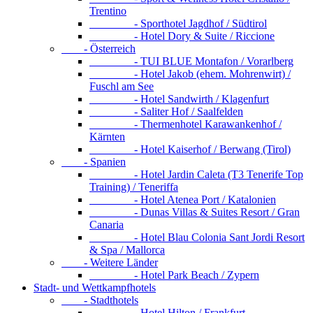
Trentino
- Sporthotel Jagdhof / Südtirol
- Hotel Dory & Suite / Riccione
- Österreich
- TUI BLUE Montafon / Vorarlberg
- Hotel Jakob (ehem. Mohrenwirt) /
Fuschl am See
- Hotel Sandwirth / Klagenfurt
- Saliter Hof / Saalfelden
- Thermenhotel Karawankenhof /
Kärnten
- Hotel Kaiserhof / Berwang (Tirol)
- Spanien
- Hotel Jardin Caleta (T3 Tenerife Top
Training) / Teneriffa
- Hotel Atenea Port / Katalonien
- Dunas Villas & Suites Resort / Gran
Canaria
- Hotel Blau Colonia Sant Jordi Resort
& Spa / Mallorca
- Weitere Länder
- Hotel Park Beach / Zypern
Stadt- und Wettkampfhotels
- Stadthotels
- Hotel Hilton / Frankfurt