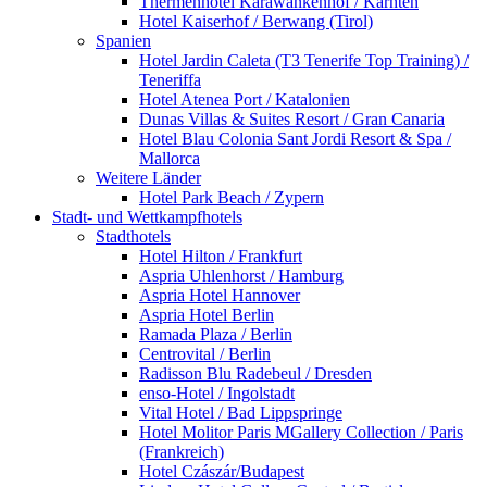
Thermenhotel Karawankenhof / Kärnten
Hotel Kaiserhof / Berwang (Tirol)
Spanien
Hotel Jardin Caleta (T3 Tenerife Top Training) /
Teneriffa
Hotel Atenea Port / Katalonien
Dunas Villas & Suites Resort / Gran Canaria
Hotel Blau Colonia Sant Jordi Resort & Spa /
Mallorca
Weitere Länder
Hotel Park Beach / Zypern
Stadt- und Wettkampfhotels
Stadthotels
Hotel Hilton / Frankfurt
Aspria Uhlenhorst / Hamburg
Aspria Hotel Hannover
Aspria Hotel Berlin
Ramada Plaza / Berlin
Centrovital / Berlin
Radisson Blu Radebeul / Dresden
enso-Hotel / Ingolstadt
Vital Hotel / Bad Lippspringe
Hotel Molitor Paris MGallery Collection / Paris
(Frankreich)
Hotel Czászár/Budapest