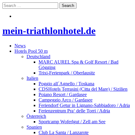
mein-triathlonhotel.de
News
Hotels Pool 50 m
Deutschland
MARC AUREL Spa & Golf Resort / Bad
Gögging
Trixi-Ferienpark / Oberlausitz
Italien
Poggio all´Agnello / Toskana
CDSHotels Terrasini (Citta del Mare) / Sizilien
Poiano Resort / Gardasee
Campeggio Arco / Gardasee
Feriendorf Getur in Lignano-Sabbiadoro / Adria
Ferienzentrum Pra‘ delle Torri / Adria
Österreich
Sportcamp Woferlgut / Zell am See
Spanien
Club La Santa / Lanzarote