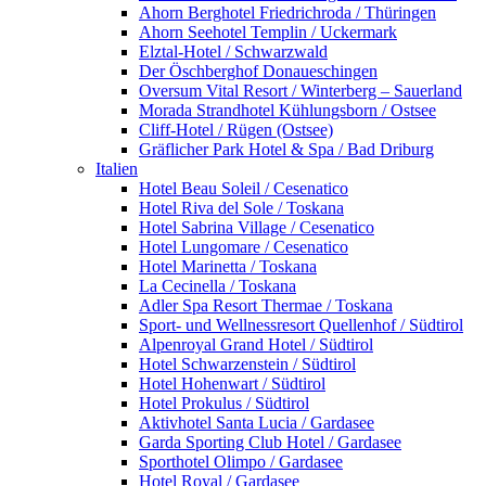
Ahorn Berghotel Friedrichroda / Thüringen
Ahorn Seehotel Templin / Uckermark
Elztal-Hotel / Schwarzwald
Der Öschberghof Donaueschingen
Oversum Vital Resort / Winterberg – Sauerland
Morada Strandhotel Kühlungsborn / Ostsee
Cliff-Hotel / Rügen (Ostsee)
Gräflicher Park Hotel & Spa / Bad Driburg
Italien
Hotel Beau Soleil / Cesenatico
Hotel Riva del Sole / Toskana
Hotel Sabrina Village / Cesenatico
Hotel Lungomare / Cesenatico
Hotel Marinetta / Toskana
La Cecinella / Toskana
Adler Spa Resort Thermae / Toskana
Sport- und Wellnessresort Quellenhof / Südtirol
Alpenroyal Grand Hotel / Südtirol
Hotel Schwarzenstein / Südtirol
Hotel Hohenwart / Südtirol
Hotel Prokulus / Südtirol
Aktivhotel Santa Lucia / Gardasee
Garda Sporting Club Hotel / Gardasee
Sporthotel Olimpo / Gardasee
Hotel Royal / Gardasee