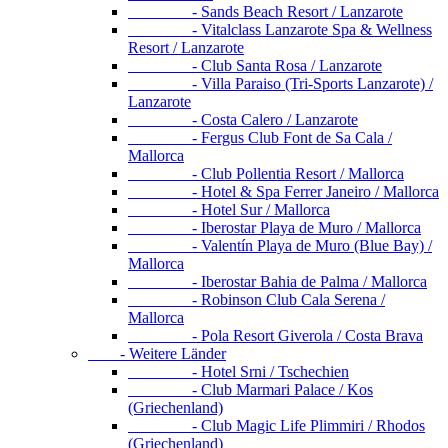
- Sands Beach Resort / Lanzarote
- Vitalclass Lanzarote Spa & Wellness
Resort / Lanzarote
- Club Santa Rosa / Lanzarote
- Villa Paraiso (Tri-Sports Lanzarote) /
Lanzarote
- Costa Calero / Lanzarote
- Fergus Club Font de Sa Cala /
Mallorca
- Club Pollentia Resort / Mallorca
- Hotel & Spa Ferrer Janeiro / Mallorca
- Hotel Sur / Mallorca
- Iberostar Playa de Muro / Mallorca
- Valentín Playa de Muro (Blue Bay) /
Mallorca
- Iberostar Bahia de Palma / Mallorca
- Robinson Club Cala Serena /
Mallorca
- Pola Resort Giverola / Costa Brava
- Weitere Länder
- Hotel Srni / Tschechien
- Club Marmari Palace / Kos
(Griechenland)
- Club Magic Life Plimmiri / Rhodos
(Griechenland)