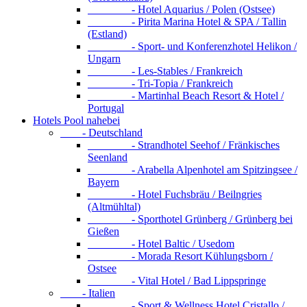
- Hotel Aquarius / Polen (Ostsee)
- Pirita Marina Hotel & SPA / Tallin
(Estland)
- Sport- und Konferenzhotel Helikon /
Ungarn
- Les-Stables / Frankreich
- Tri-Topia / Frankreich
- Martinhal Beach Resort & Hotel /
Portugal
Hotels Pool nahebei
- Deutschland
- Strandhotel Seehof / Fränkisches
Seenland
- Arabella Alpenhotel am Spitzingsee /
Bayern
- Hotel Fuchsbräu / Beilngries
(Altmühltal)
- Sporthotel Grünberg / Grünberg bei
Gießen
- Hotel Baltic / Usedom
- Morada Resort Kühlungsborn /
Ostsee
- Vital Hotel / Bad Lippspringe
- Italien
- Sport & Wellness Hotel Cristallo /