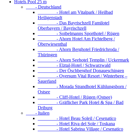
Hotels Pool 25 m
- Deutschland
- Hotel am Vitalpark / Heilbad
Heiligenstadt
- Das Bayrischzell Familotel
Oberbayern / Bayrischzell
- Soibelmanns Sporthotel / Rügen
- Ahorn Hotel Am Fichtelberg /
Oberwiesenthal
- Ahorn Berghotel Friedrichroda /
Thüringen
- Ahorn Seehotel Templin / Uckermark
- Elztal-Hotel / Schwarzwald
- Der Öschberghof Donaueschingen
- Oversum Vital Resort / Winterberg –
Sauerland
- Morada Strandhotel Kühlungsborn /
Ostsee
- Cliff-Hotel / Rügen (Ostsee)
- Gräflicher Park Hotel & Spa / Bad
Driburg
- Italien
- Hotel Beau Soleil / Cesenatico
- Hotel Riva del Sole / Toskana
- Hotel Sabrina Village / Cesenatico