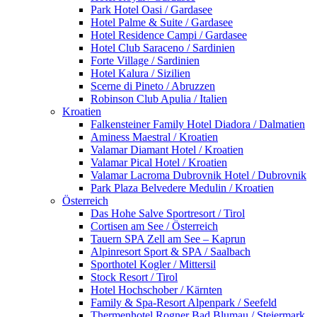
Park Hotel Oasi / Gardasee
Hotel Palme & Suite / Gardasee
Hotel Residence Campi / Gardasee
Hotel Club Saraceno / Sardinien
Forte Village / Sardinien
Hotel Kalura / Sizilien
Scerne di Pineto / Abruzzen
Robinson Club Apulia / Italien
Kroatien
Falkensteiner Family Hotel Diadora / Dalmatien
Aminess Maestral / Kroatien
Valamar Diamant Hotel / Kroatien
Valamar Pical Hotel / Kroatien
Valamar Lacroma Dubrovnik Hotel / Dubrovnik
Park Plaza Belvedere Medulin / Kroatien
Österreich
Das Hohe Salve Sportresort / Tirol
Cortisen am See / Österreich
Tauern SPA Zell am See – Kaprun
Alpinresort Sport & SPA / Saalbach
Sporthotel Kogler / Mittersil
Stock Resort / Tirol
Hotel Hochschober / Kärnten
Family & Spa-Resort Alpenpark / Seefeld
Thermenhotel Rogner Bad Blumau / Steiermark