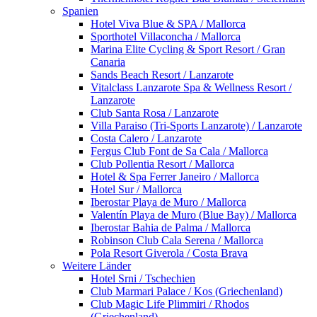
Spanien
Hotel Viva Blue & SPA / Mallorca
Sporthotel Villaconcha / Mallorca
Marina Elite Cycling & Sport Resort / Gran
Canaria
Sands Beach Resort / Lanzarote
Vitalclass Lanzarote Spa & Wellness Resort /
Lanzarote
Club Santa Rosa / Lanzarote
Villa Paraiso (Tri-Sports Lanzarote) / Lanzarote
Costa Calero / Lanzarote
Fergus Club Font de Sa Cala / Mallorca
Club Pollentia Resort / Mallorca
Hotel & Spa Ferrer Janeiro / Mallorca
Hotel Sur / Mallorca
Iberostar Playa de Muro / Mallorca
Valentín Playa de Muro (Blue Bay) / Mallorca
Iberostar Bahia de Palma / Mallorca
Robinson Club Cala Serena / Mallorca
Pola Resort Giverola / Costa Brava
Weitere Länder
Hotel Srni / Tschechien
Club Marmari Palace / Kos (Griechenland)
Club Magic Life Plimmiri / Rhodos
(Griechenland)