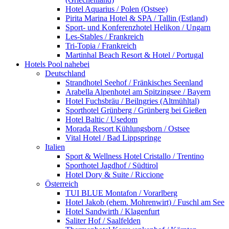
Hotel Aquarius / Polen (Ostsee)
Pirita Marina Hotel & SPA / Tallin (Estland)
Sport- und Konferenzhotel Helikon / Ungarn
Les-Stables / Frankreich
Tri-Topia / Frankreich
Martinhal Beach Resort & Hotel / Portugal
Hotels Pool nahebei
Deutschland
Strandhotel Seehof / Fränkisches Seenland
Arabella Alpenhotel am Spitzingsee / Bayern
Hotel Fuchsbräu / Beilngries (Altmühltal)
Sporthotel Grünberg / Grünberg bei Gießen
Hotel Baltic / Usedom
Morada Resort Kühlungsborn / Ostsee
Vital Hotel / Bad Lippspringe
Italien
Sport & Wellness Hotel Cristallo / Trentino
Sporthotel Jagdhof / Südtirol
Hotel Dory & Suite / Riccione
Österreich
TUI BLUE Montafon / Vorarlberg
Hotel Jakob (ehem. Mohrenwirt) / Fuschl am See
Hotel Sandwirth / Klagenfurt
Saliter Hof / Saalfelden