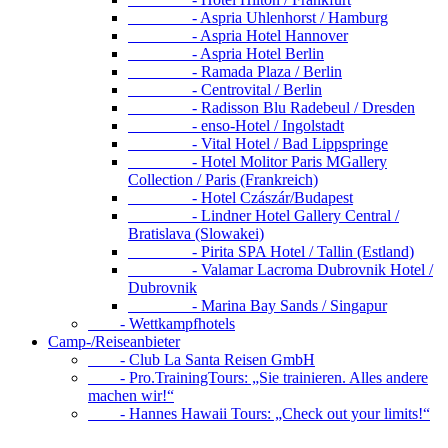
- Aspria Uhlenhorst / Hamburg
- Aspria Hotel Hannover
- Aspria Hotel Berlin
- Ramada Plaza / Berlin
- Centrovital / Berlin
- Radisson Blu Radebeul / Dresden
- enso-Hotel / Ingolstadt
- Vital Hotel / Bad Lippspringe
- Hotel Molitor Paris MGallery
Collection / Paris (Frankreich)
- Hotel Czászár/Budapest
- Lindner Hotel Gallery Central /
Bratislava (Slowakei)
- Pirita SPA Hotel / Tallin (Estland)
- Valamar Lacroma Dubrovnik Hotel /
Dubrovnik
- Marina Bay Sands / Singapur
- Wettkampfhotels
Camp-/Reiseanbieter
- Club La Santa Reisen GmbH
- Pro.TrainingTours: „Sie trainieren. Alles andere
machen wir!“
- Hannes Hawaii Tours: „Check out your limits!“