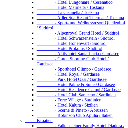
- Hotel Lungomare / Cesenatico
- Hotel Marinetta / Toskana
- La Cecinella / Toskana
- Adler Spa Resort Thermae / Toskana
- Sport- und Wellnessresort Quellenhof
/ Südtirol
- Alpenroyal Grand Hotel / Südtirol
- Hotel Schwarzenstein / Südtirol
- Hotel Hohenwart / Südtirol
- Hotel Prokulus / Südtirol
- Aktivhotel Santa Lucia / Gardasee
- Garda Sporting Club Hotel /
Gardasee
- Sporthotel Olimpo / Gardasee
- Hotel Royal / Gardasee
- Park Hotel Oasi / Gardasee
- Hotel Palme & Suite / Gardasee
- Hotel Residence Campi / Gardasee
- Hotel Club Saraceno / Sardinien
- Forte Village / Sardinien
- Hotel Kalura / Sizilien
- Scerne di Pineto / Abruzzen
- Robinson Club Apulia / Italien
- Kroatien
- Falkensteiner Family Hotel Diadora /