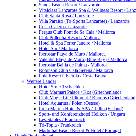
Sands Beach Resort / Lanzarote
Vitalclass Lanzarote Spa & Wellness Resort / Lanz
Club Santa Rosa / Lanzarote
Villa Paraiso (Tri-Sports Lanzarote) / Lanzarote
Costa Calero / Lanzarote
Fergus Club Font de Sa Cala / Mallorca
Club Pollentia Resort / Mallorca
Hotel & Spa Ferrer Janeiro / Mallorca
Hotel Sur / Mallorca
Iberostar Playa de Muro / Mallorca
Valentín Playa de Muro (Blue Bay) / Mallorca
Iberostar Bahia de Palma / Mallorca
Robinson Club Cala Serena / Mallorca
Pola Resort Giverola / Costa Brava
Weitere Länder
Hotel Srni / Tschechien
Club Marmari Palace / Kos (Griechenland)
Club Magic Life Plimmiri / Rhodos (Griechenland
Hotel Aquarius / Polen (Ostsee)
Pirita Marina Hotel & SPA / Tallin (Estland)
Sport- und Konferenzhotel Helikon / Ungarn
Les-Stables / Frankreich
Tri-Topia / Frankreich
Martinhal Beach Resort & Hotel / Portugal
Hotels Pool nahebei