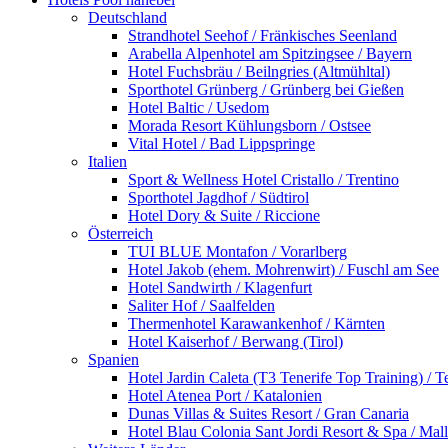
Deutschland
Strandhotel Seehof / Fränkisches Seenland
Arabella Alpenhotel am Spitzingsee / Bayern
Hotel Fuchsbräu / Beilngries (Altmühltal)
Sporthotel Grünberg / Grünberg bei Gießen
Hotel Baltic / Usedom
Morada Resort Kühlungsborn / Ostsee
Vital Hotel / Bad Lippspringe
Italien
Sport & Wellness Hotel Cristallo / Trentino
Sporthotel Jagdhof / Südtirol
Hotel Dory & Suite / Riccione
Österreich
TUI BLUE Montafon / Vorarlberg
Hotel Jakob (ehem. Mohrenwirt) / Fuschl am See
Hotel Sandwirth / Klagenfurt
Saliter Hof / Saalfelden
Thermenhotel Karawankenhof / Kärnten
Hotel Kaiserhof / Berwang (Tirol)
Spanien
Hotel Jardin Caleta (T3 Tenerife Top Training) / T
Hotel Atenea Port / Katalonien
Dunas Villas & Suites Resort / Gran Canaria
Hotel Blau Colonia Sant Jordi Resort & Spa / Mal