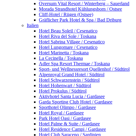
Oversum Vital Resort / Winterberg – Sauerland
Morada Strandhotel Kühlungsborn / Ostsee
Cliff-Hotel / Rügen (Ostsee)
Gräflicher Park Hotel & Spa / Bad Driburg
Italien
Hotel Beau Soleil / Cesenatico
Hotel Riva del Sole / Toskana
Hotel Sabrina Village / Cesenatico
Hotel Lungomare / Cesenatico
Hotel Marinetta / Toskana
La Cecinella / Toskana
Adler Spa Resort Thermae / Toskana
Sport- und Wellnessresort Quellenhof / Südtirol
Alpenroyal Grand Hotel / Südtirol
Hotel Schwarzenstein / Südtirol
Hotel Hohenwart / Südtirol
Hotel Prokulus / Südtirol
Aktivhotel Santa Lucia / Gardasee
Garda Sporting Club Hotel / Gardasee
Sporthotel Olimpo / Gardasee
Hotel Royal / Gardasee
Park Hotel Oasi / Gardasee
Hotel Palme & Suite / Gardasee
Hotel Residence Campi / Gardasee
Hotel Club Saraceno / Sardinien