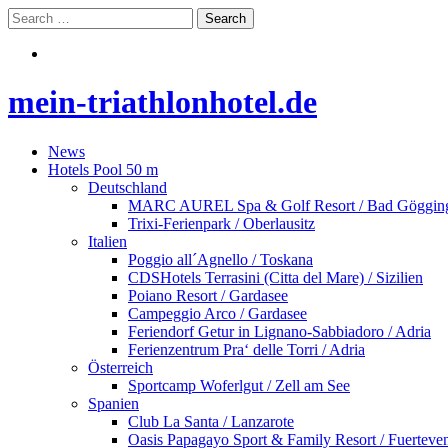
mein-triathlonhotel.de
News
Hotels Pool 50 m
Deutschland
MARC AUREL Spa & Golf Resort / Bad Göggin
Trixi-Ferienpark / Oberlausitz
Italien
Poggio all´Agnello / Toskana
CDSHotels Terrasini (Citta del Mare) / Sizilien
Poiano Resort / Gardasee
Campeggio Arco / Gardasee
Feriendorf Getur in Lignano-Sabbiadoro / Adria
Ferienzentrum Pra‘ delle Torri / Adria
Österreich
Sportcamp Woferlgut / Zell am See
Spanien
Club La Santa / Lanzarote
Oasis Papagayo Sport & Family Resort / Fuerteve