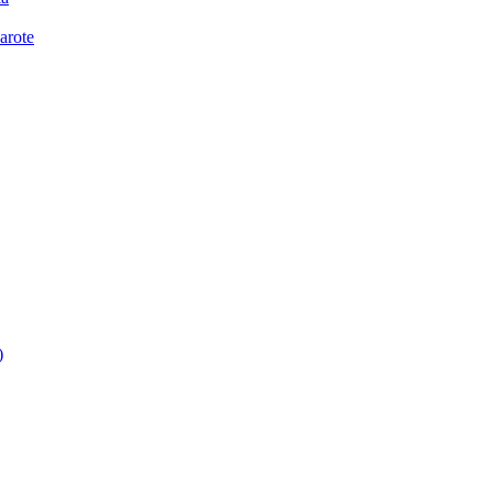
arote
)