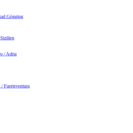
d Gögging
izilien
 / Adria
Fuerteventura