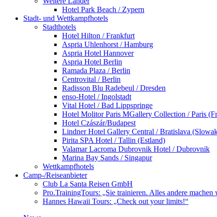
Weitere Länder
Hotel Park Beach / Zypern
Stadt- und Wettkampfhotels
Stadthotels
Hotel Hilton / Frankfurt
Aspria Uhlenhorst / Hamburg
Aspria Hotel Hannover
Aspria Hotel Berlin
Ramada Plaza / Berlin
Centrovital / Berlin
Radisson Blu Radebeul / Dresden
enso-Hotel / Ingolstadt
Vital Hotel / Bad Lippspringe
Hotel Molitor Paris MGallery Collection / Paris (F
Hotel Czászár/Budapest
Lindner Hotel Gallery Central / Bratislava (Slowak
Pirita SPA Hotel / Tallin (Estland)
Valamar Lacroma Dubrovnik Hotel / Dubrovnik
Marina Bay Sands / Singapur
Wettkampfhotels
Camp-/Reiseanbieter
Club La Santa Reisen GmbH
Pro.TrainingTours: „Sie trainieren. Alles andere machen 
Hannes Hawaii Tours: „Check out your limits!“