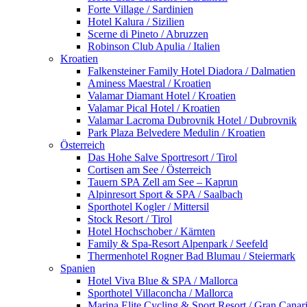
Forte Village / Sardinien
Hotel Kalura / Sizilien
Scerne di Pineto / Abruzzen
Robinson Club Apulia / Italien
Kroatien
Falkensteiner Family Hotel Diadora / Dalmatien
Aminess Maestral / Kroatien
Valamar Diamant Hotel / Kroatien
Valamar Pical Hotel / Kroatien
Valamar Lacroma Dubrovnik Hotel / Dubrovnik
Park Plaza Belvedere Medulin / Kroatien
Österreich
Das Hohe Salve Sportresort / Tirol
Cortisen am See / Österreich
Tauern SPA Zell am See – Kaprun
Alpinresort Sport & SPA / Saalbach
Sporthotel Kogler / Mittersil
Stock Resort / Tirol
Hotel Hochschober / Kärnten
Family & Spa-Resort Alpenpark / Seefeld
Thermenhotel Rogner Bad Blumau / Steiermark
Spanien
Hotel Viva Blue & SPA / Mallorca
Sporthotel Villaconcha / Mallorca
Marina Elite Cycling & Sport Resort / Gran Canar