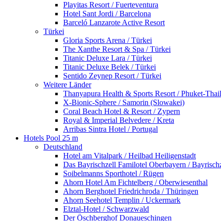
Playitas Resort / Fuerteventura
Hotel Sant Jordi / Barcelona
Barceló Lanzarote Active Resort
Türkei
Gloria Sports Arena / Türkei
The Xanthe Resort & Spa / Türkei
Titanic Deluxe Lara / Türkei
Titanic Deluxe Belek / Türkei
Sentido Zeynep Resort / Türkei
Weitere Länder
Thanyapura Health & Sports Resort / Phuket-Thai
X-Bionic-Sphere / Samorin (Slowakei)
Coral Beach Hotel & Resort / Zypern
Royal & Imperial Belvedere / Kreta
Arribas Sintra Hotel / Portugal
Hotels Pool 25 m
Deutschland
Hotel am Vitalpark / Heilbad Heiligenstadt
Das Bayrischzell Familotel Oberbayern / Bayrischz
Soibelmanns Sporthotel / Rügen
Ahorn Hotel Am Fichtelberg / Oberwiesenthal
Ahorn Berghotel Friedrichroda / Thüringen
Ahorn Seehotel Templin / Uckermark
Elztal-Hotel / Schwarzwald
Der Öschberghof Donaueschingen