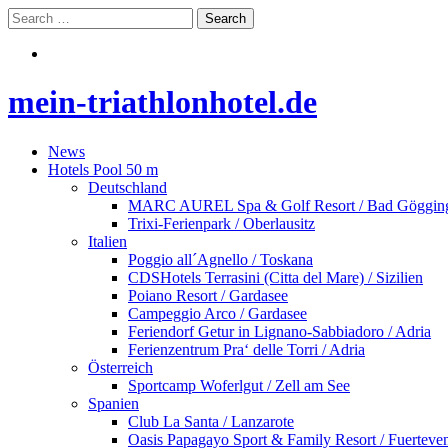
mein-triathlonhotel.de
News
Hotels Pool 50 m
Deutschland
MARC AUREL Spa & Golf Resort / Bad Göggin
Trixi-Ferienpark / Oberlausitz
Italien
Poggio all´Agnello / Toskana
CDSHotels Terrasini (Citta del Mare) / Sizilien
Poiano Resort / Gardasee
Campeggio Arco / Gardasee
Feriendorf Getur in Lignano-Sabbiadoro / Adria
Ferienzentrum Pra‘ delle Torri / Adria
Österreich
Sportcamp Woferlgut / Zell am See
Spanien
Club La Santa / Lanzarote
Oasis Papagayo Sport & Family Resort / Fuerteve