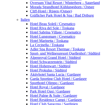
Oversum Vital Resort / Winterberg – Sauerland
Morada Strandhotel Kühlungsborn / Ostsee
Cliff-Hotel / Rügen (Ostsee)
Gräflicher Park Hotel & Spa / Bad Driburg
Italien
Hotel Beau Soleil / Cesenatico
Hotel Riva del Sole / Toskana
Hotel Sabrina Village / Cesenatico
Hotel Lungomare / Cesenatico
Hotel Marinetta / Toskana
La Cecinella / Toskana
Adler Spa Resort Thermae / Toskana
Sport- und Wellnessresort Quellenhof / Südtirol
Alpenroyal Grand Hotel / Südtirol
Hotel Schwarzenstein / Südtirol
Hotel Hohenwart / Südtirol
Hotel Prokulus / Südtirol
Aktivhotel Santa Lucia / Gardasee
Garda Sporting Club Hotel / Gardasee
Sporthotel Olimpo / Gardasee
Hotel Royal / Gardasee
Park Hotel Oasi / Gardasee
Hotel Palme & Suite / Gardasee
Hotel Residence Campi / Gardasee
Hotel Club Saraceno / Sardinien