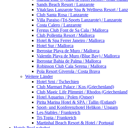
Sands Beach Resort / Lanzarote
Vitalclass Lanzarote Spa & Wellness Resort / Lanz
Club Santa Rosa / Lanzarote
Villa Paraiso (Tri-Sports Lanzarote) / Lanzarote
Costa Calero / Lanzarote
Fergus Club Font de Sa Cala / Mallorca
Club Pollentia Resort / Mallorca
Hotel & Spa Ferrer Janeiro / Mallorca
Hotel Sur / Mallorca
Iberostar Playa de Muro / Mallorca
Valentín Playa de Muro (Blue Bay) / Mallorca
Iberostar Bahia de Palma / Mallorca
Robinson Club Cala Serena / Mallorca
Pola Resort Giverola / Costa Brava
Weitere Länder
Hotel Srni / Tschechien
Club Marmari Palace / Kos (Griechenland)
Club Magic Life Plimmiri / Rhodos (Griechenland
Hotel Aquarius / Polen (Ostsee)
Pirita Marina Hotel & SPA / Tallin (Estland)
Sport- und Konferenzhotel Helikon / Ungarn
Les-Stables / Frankreich
Tri-Topia / Frankreich
Martinhal Beach Resort & Hotel / Portugal
Hotels Pool nahebei