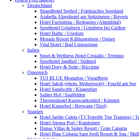
Deutschland
Strandhotel Seehof / Fränkisches Seenland
Arabella Alpenhotel am Spitzingsee / Bayern
Hotel Fuchsbräu / Beilngries (Altmühltal)
Sporthotel Grünberg / Grünberg bei Gießen
Hotel Baltic / Usedom
Morada Resort Kühlungsborn / Ostsee
Vital Hotel / Bad Lippspringe
Italien
Sport & Wellness Hotel Cristallo / Trentino
Sporthotel Jagdhof / Südtirol
Hotel Dory & Suite / Riccione
Österreich
TUI BLUE Montafon / Vorarlberg
Hotel Jakob (ehem. Mohrenwirt) / Fuschl am See
Hotel Sandwirth / Klagenfurt
Saliter Hof / Saalfelden
Thermenhotel Karawankenhof / Kärnten
Hotel Kaiserhof / Berwang (Tirol)
Spanien
Hotel Jardin Caleta (T3 Tenerife Top Training) / T
Hotel Atenea Port / Katalonien
Dunas Villas & Suites Resort / Gran Canaria
Hotel Blau Colonia Sant Jordi Resort & Spa / Mal