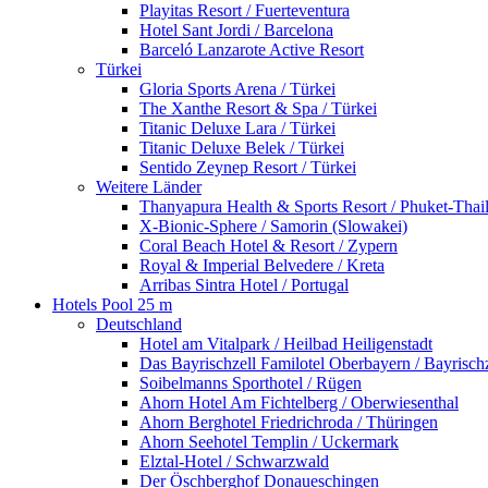
Playitas Resort / Fuerteventura
Hotel Sant Jordi / Barcelona
Barceló Lanzarote Active Resort
Türkei
Gloria Sports Arena / Türkei
The Xanthe Resort & Spa / Türkei
Titanic Deluxe Lara / Türkei
Titanic Deluxe Belek / Türkei
Sentido Zeynep Resort / Türkei
Weitere Länder
Thanyapura Health & Sports Resort / Phuket-Thai
X-Bionic-Sphere / Samorin (Slowakei)
Coral Beach Hotel & Resort / Zypern
Royal & Imperial Belvedere / Kreta
Arribas Sintra Hotel / Portugal
Hotels Pool 25 m
Deutschland
Hotel am Vitalpark / Heilbad Heiligenstadt
Das Bayrischzell Familotel Oberbayern / Bayrischz
Soibelmanns Sporthotel / Rügen
Ahorn Hotel Am Fichtelberg / Oberwiesenthal
Ahorn Berghotel Friedrichroda / Thüringen
Ahorn Seehotel Templin / Uckermark
Elztal-Hotel / Schwarzwald
Der Öschberghof Donaueschingen