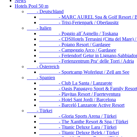
News
Hotels Pool 50 m
- Deutschland
- MARC AUREL Spa & Golf Resort / Ba
- Trixi-Ferienpark / Oberlausitz
- Italien
- Poggio all´Agnello / Toskana
- CDSHotels Terrasini (Citta del Mare) / S
- Poiano Resort / Gardasee
- Campeggio Arco / Gardasee
- Feriendorf Getur in Lignano-Sabbiadoro
- Ferienzentrum Pra‘ delle Torri / Adria
- Österreich
- Sportcamp Woferlgut / Zell am See
- Spanien
- Club La Santa / Lanzarote
- Oasis Papagayo Sport & Family Resort / 
- Playitas Resort / Fuerteventura
- Hotel Sant Jordi / Barcelona
- Barceló Lanzarote Active Resort
- Türkei
- Gloria Sports Arena / Türkei
- The Xanthe Resort & Spa / Türkei
- Titanic Deluxe Lara / Türkei
- Titanic Deluxe Belek / Türkei