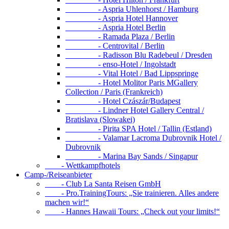
- Aspria Uhlenhorst / Hamburg
- Aspria Hotel Hannover
- Aspria Hotel Berlin
- Ramada Plaza / Berlin
- Centrovital / Berlin
- Radisson Blu Radebeul / Dresden
- enso-Hotel / Ingolstadt
- Vital Hotel / Bad Lippspringe
- Hotel Molitor Paris MGallery
Collection / Paris (Frankreich)
- Hotel Czászár/Budapest
- Lindner Hotel Gallery Central /
Bratislava (Slowakei)
- Pirita SPA Hotel / Tallin (Estland)
- Valamar Lacroma Dubrovnik Hotel /
Dubrovnik
- Marina Bay Sands / Singapur
- Wettkampfhotels
Camp-/Reiseanbieter
- Club La Santa Reisen GmbH
- Pro.TrainingTours: „Sie trainieren. Alles andere
machen wir!“
- Hannes Hawaii Tours: „Check out your limits!“