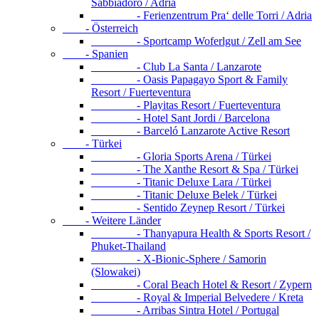
Sabbiadoro / Adria
- Ferienzentrum Pra‘ delle Torri / Adria
- Österreich
- Sportcamp Woferlgut / Zell am See
- Spanien
- Club La Santa / Lanzarote
- Oasis Papagayo Sport & Family
Resort / Fuerteventura
- Playitas Resort / Fuerteventura
- Hotel Sant Jordi / Barcelona
- Barceló Lanzarote Active Resort
- Türkei
- Gloria Sports Arena / Türkei
- The Xanthe Resort & Spa / Türkei
- Titanic Deluxe Lara / Türkei
- Titanic Deluxe Belek / Türkei
- Sentido Zeynep Resort / Türkei
- Weitere Länder
- Thanyapura Health & Sports Resort /
Phuket-Thailand
- X-Bionic-Sphere / Samorin
(Slowakei)
- Coral Beach Hotel & Resort / Zypern
- Royal & Imperial Belvedere / Kreta
- Arribas Sintra Hotel / Portugal