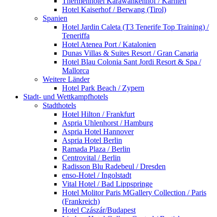
Thermenhotel Karawankenhof / Kärnten
Hotel Kaiserhof / Berwang (Tirol)
Spanien
Hotel Jardin Caleta (T3 Tenerife Top Training) /
Teneriffa
Hotel Atenea Port / Katalonien
Dunas Villas & Suites Resort / Gran Canaria
Hotel Blau Colonia Sant Jordi Resort & Spa /
Mallorca
Weitere Länder
Hotel Park Beach / Zypern
Stadt- und Wettkampfhotels
Stadthotels
Hotel Hilton / Frankfurt
Aspria Uhlenhorst / Hamburg
Aspria Hotel Hannover
Aspria Hotel Berlin
Ramada Plaza / Berlin
Centrovital / Berlin
Radisson Blu Radebeul / Dresden
enso-Hotel / Ingolstadt
Vital Hotel / Bad Lippspringe
Hotel Molitor Paris MGallery Collection / Paris
(Frankreich)
Hotel Czászár/Budapest