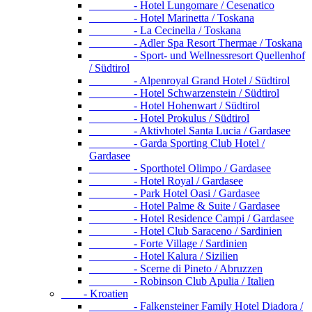
- Hotel Lungomare / Cesenatico
- Hotel Marinetta / Toskana
- La Cecinella / Toskana
- Adler Spa Resort Thermae / Toskana
- Sport- und Wellnessresort Quellenhof
/ Südtirol
- Alpenroyal Grand Hotel / Südtirol
- Hotel Schwarzenstein / Südtirol
- Hotel Hohenwart / Südtirol
- Hotel Prokulus / Südtirol
- Aktivhotel Santa Lucia / Gardasee
- Garda Sporting Club Hotel /
Gardasee
- Sporthotel Olimpo / Gardasee
- Hotel Royal / Gardasee
- Park Hotel Oasi / Gardasee
- Hotel Palme & Suite / Gardasee
- Hotel Residence Campi / Gardasee
- Hotel Club Saraceno / Sardinien
- Forte Village / Sardinien
- Hotel Kalura / Sizilien
- Scerne di Pineto / Abruzzen
- Robinson Club Apulia / Italien
- Kroatien
- Falkensteiner Family Hotel Diadora /