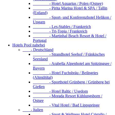
- Hotel Aquarius / Polen (Ostsee)
- Pirita Marina Hotel & SPA / Tallin
(Estland)
- Sport- und Konferenzhotel Helikon /
Ungarn
- Les-Stables / Frankreich
- Tri-Topia / Frankreich
- Martinhal Beach Resort & Hotel /
Portugal
Hotels Pool nahebei
- Deutschland
- Strandhotel Seehof / Fränkisches
Seenland
- Arabella Alpenhotel am Spitzingsee /
Bayern
- Hotel Fuchsbräu / Beilngries
(Altmühltal)
- Sporthotel Grünberg / Grünberg bei
Gießen
- Hotel Baltic / Usedom
- Morada Resort Kühlungsborn /
Ostsee
- Vital Hotel / Bad Lippspringe
- Italien
- Sport & Wellness Hotel Cristallo /