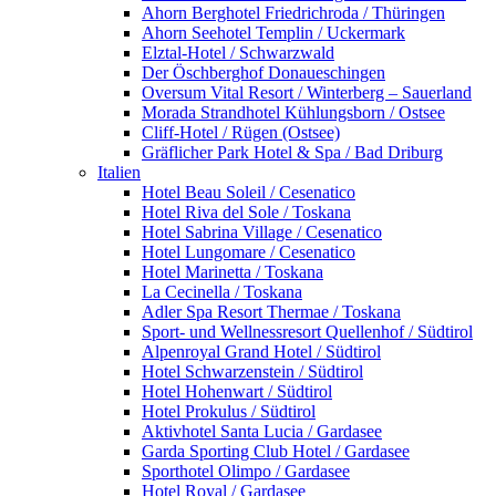
Ahorn Berghotel Friedrichroda / Thüringen
Ahorn Seehotel Templin / Uckermark
Elztal-Hotel / Schwarzwald
Der Öschberghof Donaueschingen
Oversum Vital Resort / Winterberg – Sauerland
Morada Strandhotel Kühlungsborn / Ostsee
Cliff-Hotel / Rügen (Ostsee)
Gräflicher Park Hotel & Spa / Bad Driburg
Italien
Hotel Beau Soleil / Cesenatico
Hotel Riva del Sole / Toskana
Hotel Sabrina Village / Cesenatico
Hotel Lungomare / Cesenatico
Hotel Marinetta / Toskana
La Cecinella / Toskana
Adler Spa Resort Thermae / Toskana
Sport- und Wellnessresort Quellenhof / Südtirol
Alpenroyal Grand Hotel / Südtirol
Hotel Schwarzenstein / Südtirol
Hotel Hohenwart / Südtirol
Hotel Prokulus / Südtirol
Aktivhotel Santa Lucia / Gardasee
Garda Sporting Club Hotel / Gardasee
Sporthotel Olimpo / Gardasee
Hotel Royal / Gardasee