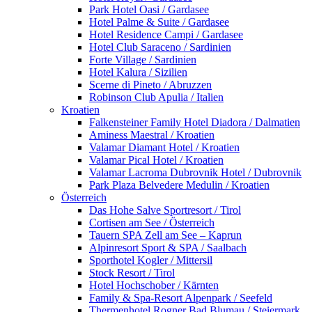
Park Hotel Oasi / Gardasee
Hotel Palme & Suite / Gardasee
Hotel Residence Campi / Gardasee
Hotel Club Saraceno / Sardinien
Forte Village / Sardinien
Hotel Kalura / Sizilien
Scerne di Pineto / Abruzzen
Robinson Club Apulia / Italien
Kroatien
Falkensteiner Family Hotel Diadora / Dalmatien
Aminess Maestral / Kroatien
Valamar Diamant Hotel / Kroatien
Valamar Pical Hotel / Kroatien
Valamar Lacroma Dubrovnik Hotel / Dubrovnik
Park Plaza Belvedere Medulin / Kroatien
Österreich
Das Hohe Salve Sportresort / Tirol
Cortisen am See / Österreich
Tauern SPA Zell am See – Kaprun
Alpinresort Sport & SPA / Saalbach
Sporthotel Kogler / Mittersil
Stock Resort / Tirol
Hotel Hochschober / Kärnten
Family & Spa-Resort Alpenpark / Seefeld
Thermenhotel Rogner Bad Blumau / Steiermark