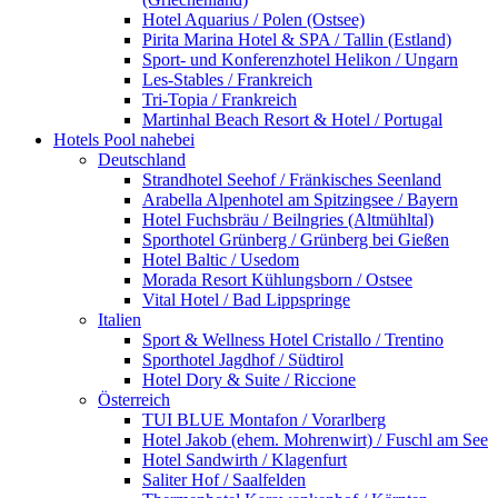
Hotel Aquarius / Polen (Ostsee)
Pirita Marina Hotel & SPA / Tallin (Estland)
Sport- und Konferenzhotel Helikon / Ungarn
Les-Stables / Frankreich
Tri-Topia / Frankreich
Martinhal Beach Resort & Hotel / Portugal
Hotels Pool nahebei
Deutschland
Strandhotel Seehof / Fränkisches Seenland
Arabella Alpenhotel am Spitzingsee / Bayern
Hotel Fuchsbräu / Beilngries (Altmühltal)
Sporthotel Grünberg / Grünberg bei Gießen
Hotel Baltic / Usedom
Morada Resort Kühlungsborn / Ostsee
Vital Hotel / Bad Lippspringe
Italien
Sport & Wellness Hotel Cristallo / Trentino
Sporthotel Jagdhof / Südtirol
Hotel Dory & Suite / Riccione
Österreich
TUI BLUE Montafon / Vorarlberg
Hotel Jakob (ehem. Mohrenwirt) / Fuschl am See
Hotel Sandwirth / Klagenfurt
Saliter Hof / Saalfelden