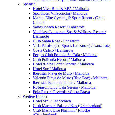
Spanien
Hotel Viva Blue & SPA / Mallorca
Sporthotel Villaconcha / Mallorca
Marina Elite Cycling & Sport Resort / Gran
Canaria
Sands Beach Resort / Lanzarote
Vitalclass Lanzarote Spa & Wellness Resort /
Lanzarote
Club Santa Rosa / Lanzarote
Villa Paraiso (Tri-Sports Lanzarote) / Lanzarote
Costa Calero / Lanzarote
Fergus Club Font de Sa Cala / Mallorca
Club Pollentia Resort / Mallorca
Hotel & Spa Ferrer Janeiro / Mallorca
Hotel Sur / Mallorca
Iberostar Playa de Muro / Mallorca
Valentín Playa de Muro (Blue Bay) / Mallorca
Iberostar Bahia de Palma / Mallorca
Robinson Club Cala Serena / Mallorca
Pola Resort Giverola / Costa Brava
Weitere Länder
Hotel Srni / Tschechien
Club Marmari Palace / Kos (Griechenland)
Club Magic Life Plimmiri / Rhodos
(Griechenland)