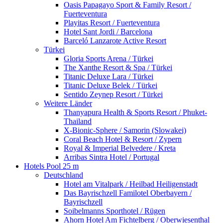
Oasis Papagayo Sport & Family Resort /
Fuerteventura
Playitas Resort / Fuerteventura
Hotel Sant Jordi / Barcelona
Barceló Lanzarote Active Resort
Türkei
Gloria Sports Arena / Türkei
The Xanthe Resort & Spa / Türkei
Titanic Deluxe Lara / Türkei
Titanic Deluxe Belek / Türkei
Sentido Zeynep Resort / Türkei
Weitere Länder
Thanyapura Health & Sports Resort / Phuket-
Thailand
X-Bionic-Sphere / Samorin (Slowakei)
Coral Beach Hotel & Resort / Zypern
Royal & Imperial Belvedere / Kreta
Arribas Sintra Hotel / Portugal
Hotels Pool 25 m
Deutschland
Hotel am Vitalpark / Heilbad Heiligenstadt
Das Bayrischzell Familotel Oberbayern /
Bayrischzell
Soibelmanns Sporthotel / Rügen
Ahorn Hotel Am Fichtelberg / Oberwiesenthal