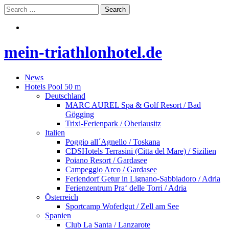
mein-triathlonhotel.de
News
Hotels Pool 50 m
Deutschland
MARC AUREL Spa & Golf Resort / Bad
Gögging
Trixi-Ferienpark / Oberlausitz
Italien
Poggio all´Agnello / Toskana
CDSHotels Terrasini (Citta del Mare) / Sizilien
Poiano Resort / Gardasee
Campeggio Arco / Gardasee
Feriendorf Getur in Lignano-Sabbiadoro / Adria
Ferienzentrum Pra‘ delle Torri / Adria
Österreich
Sportcamp Woferlgut / Zell am See
Spanien
Club La Santa / Lanzarote