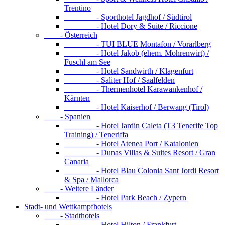
Trentino
- Sporthotel Jagdhof / Südtirol
- Hotel Dory & Suite / Riccione
- Österreich
- TUI BLUE Montafon / Vorarlberg
- Hotel Jakob (ehem. Mohrenwirt) /
Fuschl am See
- Hotel Sandwirth / Klagenfurt
- Saliter Hof / Saalfelden
- Thermenhotel Karawankenhof /
Kärnten
- Hotel Kaiserhof / Berwang (Tirol)
- Spanien
- Hotel Jardin Caleta (T3 Tenerife Top
Training) / Teneriffa
- Hotel Atenea Port / Katalonien
- Dunas Villas & Suites Resort / Gran
Canaria
- Hotel Blau Colonia Sant Jordi Resort
& Spa / Mallorca
- Weitere Länder
- Hotel Park Beach / Zypern
Stadt- und Wettkampfhotels
- Stadthotels
- Hotel Hilton / Frankfurt