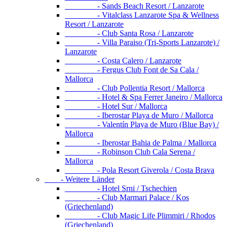
- Sands Beach Resort / Lanzarote
- Vitalclass Lanzarote Spa & Wellness
Resort / Lanzarote
- Club Santa Rosa / Lanzarote
- Villa Paraiso (Tri-Sports Lanzarote) /
Lanzarote
- Costa Calero / Lanzarote
- Fergus Club Font de Sa Cala /
Mallorca
- Club Pollentia Resort / Mallorca
- Hotel & Spa Ferrer Janeiro / Mallorca
- Hotel Sur / Mallorca
- Iberostar Playa de Muro / Mallorca
- Valentín Playa de Muro (Blue Bay) /
Mallorca
- Iberostar Bahia de Palma / Mallorca
- Robinson Club Cala Serena /
Mallorca
- Pola Resort Giverola / Costa Brava
- Weitere Länder
- Hotel Srni / Tschechien
- Club Marmari Palace / Kos
(Griechenland)
- Club Magic Life Plimmiri / Rhodos
(Griechenland)