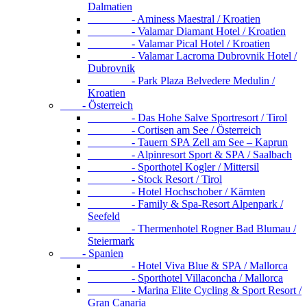
Dalmatien
- Aminess Maestral / Kroatien
- Valamar Diamant Hotel / Kroatien
- Valamar Pical Hotel / Kroatien
- Valamar Lacroma Dubrovnik Hotel /
Dubrovnik
- Park Plaza Belvedere Medulin /
Kroatien
- Österreich
- Das Hohe Salve Sportresort / Tirol
- Cortisen am See / Österreich
- Tauern SPA Zell am See – Kaprun
- Alpinresort Sport & SPA / Saalbach
- Sporthotel Kogler / Mittersil
- Stock Resort / Tirol
- Hotel Hochschober / Kärnten
- Family & Spa-Resort Alpenpark /
Seefeld
- Thermenhotel Rogner Bad Blumau /
Steiermark
- Spanien
- Hotel Viva Blue & SPA / Mallorca
- Sporthotel Villaconcha / Mallorca
- Marina Elite Cycling & Sport Resort /
Gran Canaria