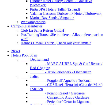
Lindner Hotel Gallery Central / Bratislava
(Slowakei)
Pirita SPA Hotel / Tallin (Estland)
Valamar Lacroma Dubrovnik Hotel / Dubrovnik
Marina Bay Sands / Singapur
Wettkampfhotels
Camp-/Reiseanbieter
Club La Santa Reisen GmbH
Pro.TrainingTours: „Sie trainieren. Alles andere machen
wir!“
Hannes Hawaii Tours: „Check out your limits!“
News
Hotels Pool 50 m
- Deutschland
- MARC AUREL Spa & Golf Resort /
Bad Gögging
- Trixi-Ferienpark / Oberlausitz
- Italien
- Poggio all´Agnello / Toskana
- CDSHotels Terrasini (Citta del Mare)
/ Sizilien
- Poiano Resort / Gardasee
- Campeggio Arco / Gardasee
- Feriendorf Getur in Lignano-