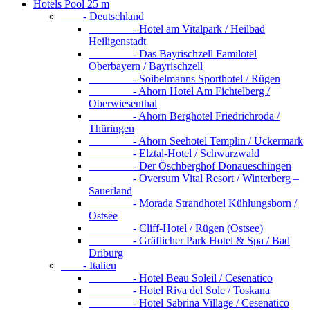
Hotels Pool 25 m
- Deutschland
- Hotel am Vitalpark / Heilbad
Heiligenstadt
- Das Bayrischzell Familotel
Oberbayern / Bayrischzell
- Soibelmanns Sporthotel / Rügen
- Ahorn Hotel Am Fichtelberg /
Oberwiesenthal
- Ahorn Berghotel Friedrichroda /
Thüringen
- Ahorn Seehotel Templin / Uckermark
- Elztal-Hotel / Schwarzwald
- Der Öschberghof Donaueschingen
- Oversum Vital Resort / Winterberg –
Sauerland
- Morada Strandhotel Kühlungsborn /
Ostsee
- Cliff-Hotel / Rügen (Ostsee)
- Gräflicher Park Hotel & Spa / Bad
Driburg
- Italien
- Hotel Beau Soleil / Cesenatico
- Hotel Riva del Sole / Toskana
- Hotel Sabrina Village / Cesenatico