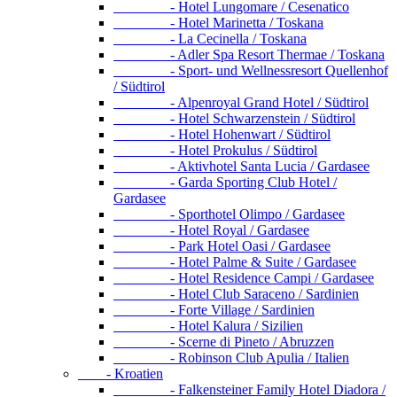
- Hotel Lungomare / Cesenatico
- Hotel Marinetta / Toskana
- La Cecinella / Toskana
- Adler Spa Resort Thermae / Toskana
- Sport- und Wellnessresort Quellenhof
/ Südtirol
- Alpenroyal Grand Hotel / Südtirol
- Hotel Schwarzenstein / Südtirol
- Hotel Hohenwart / Südtirol
- Hotel Prokulus / Südtirol
- Aktivhotel Santa Lucia / Gardasee
- Garda Sporting Club Hotel /
Gardasee
- Sporthotel Olimpo / Gardasee
- Hotel Royal / Gardasee
- Park Hotel Oasi / Gardasee
- Hotel Palme & Suite / Gardasee
- Hotel Residence Campi / Gardasee
- Hotel Club Saraceno / Sardinien
- Forte Village / Sardinien
- Hotel Kalura / Sizilien
- Scerne di Pineto / Abruzzen
- Robinson Club Apulia / Italien
- Kroatien
- Falkensteiner Family Hotel Diadora /