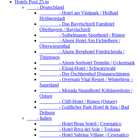
Hotels Pool 25 m
- Deutschland
- Hotel am Vitalpark / Heilbad
Heiligenstadt
- Das Bayrischzell Familotel
Oberbayern / Bayrischzell
- Soibelmanns Sporthotel / Rügen
- Ahorn Hotel Am Fichtelberg /
Oberwiesenthal
- Ahorn Berghotel Friedrichroda /
Thüringen
- Ahorn Seehotel Templin / Uckermark
- Elztal-Hotel / Schwarzwald
- Der Öschberghof Donaueschingen
- Oversum Vital Resort / Winterberg –
Sauerland
- Morada Strandhotel Kühlungsborn /
Ostsee
- Cliff-Hotel / Rügen (Ostsee)
- Gräflicher Park Hotel & Spa / Bad
Driburg
- Italien
- Hotel Beau Soleil / Cesenatico
- Hotel Riva del Sole / Toskana
- Hotel Sabrina Village / Cesenatico