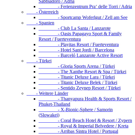
Sabbiadoro / Adria
- Ferienzentrum Pra‘ delle Torri / Adria
- Österreich
- Sportcamp Woferlgut / Zell am See
- Spanien
- Club La Santa / Lanzarote
- Oasis Papagayo Sport & Family
Resort / Fuerteventura
- Playitas Resort / Fuerteventura
- Hotel Sant Jordi / Barcelona
- Barceló Lanzarote Active Resort
- Türkei
- Gloria Sports Arena / Türkei
- The Xanthe Resort & Spa / Türkei
- Titanic Deluxe Lara / Türkei
- Titanic Deluxe Belek / Türkei
- Sentido Zeynep Resort / Türkei
- Weitere Länder
- Thanyapura Health & Sports Resort /
Phuket-Thailand
- X-Bionic-Sphere / Samorin
(Slowakei)
- Coral Beach Hotel & Resort / Zypern
- Royal & Imperial Belvedere / Kreta
- Arribas Sintra Hotel / Portugal