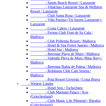
- Sands Beach Resort / Lanzarote
- Vitalclass Lanzarote Spa & Wellness
Resort / Lanzarote
- Club Santa Rosa / Lanzarote
- Villa Paraiso (Tri-Sports Lanzarote) /
Lanzarote
- Costa Calero / Lanzarote
- Fergus Club Font de Sa Cala /
Mallorca
- Club Pollentia Resort / Mallorca
- Hotel & Spa Ferrer Janeiro / Mallorca
- Hotel Sur / Mallorca
- Iberostar Playa de Muro / Mallorca
- Valentín Playa de Muro (Blue Bay) /
Mallorca
- Iberostar Bahia de Palma / Mallorca
- Robinson Club Cala Serena /
Mallorca
- Pola Resort Giverola / Costa Brava
- Weitere Länder
- Hotel Srni / Tschechien
- Club Marmari Palace / Kos
(Griechenland)
- Club Magic Life Plimmiri / Rhodos
(Griechenland)