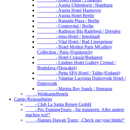
- Aspria Uhlenhorst / Hamburg
- Aspria Hotel Hannover
- Aspria Hotel Berlin
- Ramada Plaza / Berlin
- Centrovital / Berlin
- Radisson Blu Radebeul / Dresden
- enso-Hotel / Ingolstadt
- Vital Hotel / Bad Lippspringe
- Hotel Molitor Paris MGallery
Collection / Paris (Frankreich)
- Hotel Czászár/Budapest
- Lindner Hotel Gallery Central /
Bratislava (Slowakei)
- Pirita SPA Hotel / Tallin (Estland)
- Valamar Lacroma Dubrovnik Hotel /
Dubrovnik
- Marina Bay Sands / Singapur
- Wettkampfhotels
Camp-/Reiseanbieter
- Club La Santa Reisen GmbH
- Pro.TrainingTours: „Sie trainieren. Alles andere
machen wir!“
- Hannes Hawaii Tours: „Check out your limits!“