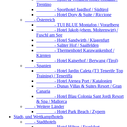
Trentino
- Sporthotel Jagdhof / Südtirol
- Hotel Dory & Suite / Riccione
- Österreich
- TUI BLUE Montafon / Vorarlberg
- Hotel Jakob (ehem. Mohrenwirt) /
Fuschl am See
- Hotel Sandwirth / Klagenfurt
- Saliter Hof / Saalfelden
- Thermenhotel Karawankenhof /
Kärnten
- Hotel Kaiserhof / Berwang (Tirol)
- Spanien
- Hotel Jardin Caleta (T3 Tenerife Top
Training) / Teneriffa
- Hotel Atenea Port / Katalonien
- Dunas Villas & Suites Resort / Gran
Canaria
- Hotel Blau Colonia Sant Jordi Resort
& Spa / Mallorca
- Weitere Länder
- Hotel Park Beach / Zypern
Stadt- und Wettkampfhotels
- Stadthotels
- Hotel Hilton / Frankfurt