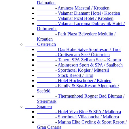
Dalmatien
- Aminess Maestral / Kroatien
- Valamar Diamant Hotel / Kroatien
- Valamar Pical Hotel / Kroatien
- Valamar Lacroma Dubrovnik Hotel /
Dubrovnik
- Park Plaza Belvedere Medulin /
Kroatien
- Österreich
- Das Hohe Salve Sportresort / Tirol
- Cortisen am See / Österreich
- Tauern SPA Zell am See – Kaprun
- Alpinresort Sport & SPA / Saalbach
- Sporthotel Kogler / Mittersil
- Stock Resort / Tirol
- Hotel Hochschober / Kärnten
- Family & Spa-Resort Alpenpark /
Seefeld
- Thermenhotel Rogner Bad Blumau /
Steiermark
- Spanien
- Hotel Viva Blue & SPA / Mallorca
- Sporthotel Villaconcha / Mallorca
- Marina Elite Cycling & Sport Resort /
Gran Canaria