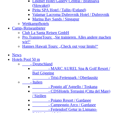
Lindner Hotel Gallery Central / Bratislava
(Slowakei)
Pirita SPA Hotel / Tallin (Estland)
Valamar Lacroma Dubrovnik Hotel / Dubrovnik
Marina Bay Sands / Singapur
Wettkampfhotels
Camp-/Reiseanbieter
Club La Santa Reisen GmbH
Pro.TrainingTours: „Sie trainieren. Alles andere machen
wir!“
Hannes Hawaii Tours: „Check out your limits!“
News
Hotels Pool 50 m
- Deutschland
- MARC AUREL Spa & Golf Resort /
Bad Gögging
- Trixi-Ferienpark / Oberlausitz
- Italien
- Poggio all´Agnello / Toskana
- CDSHotels Terrasini (Citta del Mare)
/ Sizilien
- Poiano Resort / Gardasee
- Campeggio Arco / Gardasee
- Feriendorf Getur in Lignano-