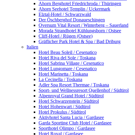
Ahorn Berghotel Friedrichroda / Thüringen
Ahorn Seehotel Templin / Uckermark
Elztal-Hotel / Schwarzwald
Der Öschberghof Donaueschingen
Oversum Vital Resort / Winterberg – Sauerland
Morada Strandhotel Kühlungsborn / Ostsee
Cliff-Hotel / Rügen (Ostsee)
Gräflicher Park Hotel & Spa / Bad Driburg
Italien
Hotel Beau Soleil / Cesenatico
Hotel Riva del Sole / Toskana
Hotel Sabrina Village / Cesenatico
Hotel Lungomare / Cesenatico
Hotel Marinetta / Toskana
La Cecinella / Toskana
Adler Spa Resort Thermae / Toskana
Sport- und Wellnessresort Quellenhof / Südtirol
Alpenroyal Grand Hotel / Südtirol
Hotel Schwarzenstein / Südtirol
Hotel Hohenwart / Südtirol
Hotel Prokulus / Südtirol
Aktivhotel Santa Lucia / Gardasee
Garda Sporting Club Hotel / Gardasee
Sporthotel Olimpo / Gardasee
Hotel Royal / Gardasee