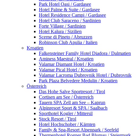
Park Hotel Oasi / Gardasee
Hotel Palme & Suite / Gardasee
Hotel Residence Campi / Gardasee
Hotel Club Saraceno / Sardinien
Forte Village / Sardinien
Hotel Kalura / Sizilien
Scerne di Pineto / Abruzzen
Robinson Club Apulia / Italien
Kroatien
Falkensteiner Family Hotel Diadora / Dalmatien
Aminess Maestral / Kroatien
Valamar Diamant Hotel / Kroatien
Valamar Pical Hotel / Kroatien
Valamar Lacroma Dubrovnik Hotel / Dubrovnik
Park Plaza Belvedere Medulin / Kroatien
Österreich
Das Hohe Salve Sportresort / Tirol
Cortisen am See / Österreich
Tauern SPA Zell am See – Kaprun
Alpinresort Sport & SPA / Saalbach
Sporthotel Kogler / Mittersil
Stock Resort / Tirol
Hotel Hochschober / Kärnten
Family & Spa-Resort Alpenpark / Seefeld
Thermenhotel Rogner Bad Blumau / Steiermark