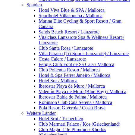
Spanien
Hotel Viva Blue & SPA / Mallorca
Sporthotel Villaconcha / Mallorca
Marina Elite Cycling & Sport Resort / Gran
Canaria
Sands Beach Resort / Lanzarote
Vitalclass Lanzarote Spa & Wellness Resort /
Lanzarote
Club Santa Rosa / Lanzarote
Villa Paraiso (Tri-Sports Lanzarote) / Lanzarote
Costa Calero / Lanzarote
Fergus Club Font de Sa Cala / Mallorca
Club Pollentia Resort / Mallorca
Hotel & Spa Ferrer Janeiro / Mallorca
Hotel Sur / Mallorca
Iberostar Playa de Muro / Mallorca
Valentín Playa de Muro (Blue Bay) / Mallorca
Iberostar Bahia de Palma / Mallorca
Robinson Club Cala Serena / Mallorca
Pola Resort Giverola / Costa Brava
Weitere Länder
Hotel Srni / Tschechien
Club Marmari Palace / Kos (Griechenland)
Club Magic Life Plimmiri / Rhodos
(Griechenland)