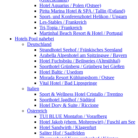
Hotel Aquarius / Polen (Ostsee)
Pirita Marina Hotel & SPA / Tallin (Estland)
Sport- und Konferenzhotel Helikon / Ungarn
Les-Stables / Frankreich
Tri-Topia / Frankreich
Martinhal Beach Resort & Hotel / Portugal
Hotels Pool nahebei
Deutschland
Strandhotel Seehof / Fränkisches Seenland
Arabella Alpenhotel am Spitzingsee / Bayern
Hotel Fuchsbräu / Beilngries (Altmühltal)
Sporthotel Grünberg / Grünberg bei Gießen
Hotel Baltic / Usedom
Morada Resort Kühlungsborn / Ostsee
Vital Hotel / Bad Lippspringe
Italien
Sport & Wellness Hotel Cristallo / Trentino
Sporthotel Jagdhof / Südtirol
Hotel Dory & Suite / Riccione
Österreich
TUI BLUE Montafon / Vorarlberg
Hotel Jakob (ehem. Mohrenwirt) / Fuschl am See
Hotel Sandwirth / Klagenfurt
Saliter Hof / Saalfelden