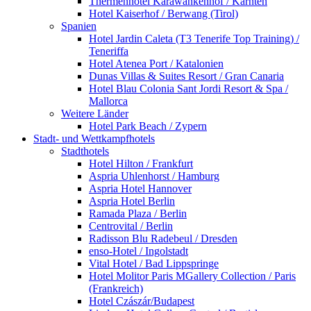
Thermenhotel Karawankenhof / Kärnten
Hotel Kaiserhof / Berwang (Tirol)
Spanien
Hotel Jardin Caleta (T3 Tenerife Top Training) /
Teneriffa
Hotel Atenea Port / Katalonien
Dunas Villas & Suites Resort / Gran Canaria
Hotel Blau Colonia Sant Jordi Resort & Spa /
Mallorca
Weitere Länder
Hotel Park Beach / Zypern
Stadt- und Wettkampfhotels
Stadthotels
Hotel Hilton / Frankfurt
Aspria Uhlenhorst / Hamburg
Aspria Hotel Hannover
Aspria Hotel Berlin
Ramada Plaza / Berlin
Centrovital / Berlin
Radisson Blu Radebeul / Dresden
enso-Hotel / Ingolstadt
Vital Hotel / Bad Lippspringe
Hotel Molitor Paris MGallery Collection / Paris
(Frankreich)
Hotel Czászár/Budapest