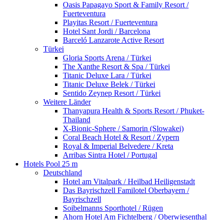
Oasis Papagayo Sport & Family Resort /
Fuerteventura
Playitas Resort / Fuerteventura
Hotel Sant Jordi / Barcelona
Barceló Lanzarote Active Resort
Türkei
Gloria Sports Arena / Türkei
The Xanthe Resort & Spa / Türkei
Titanic Deluxe Lara / Türkei
Titanic Deluxe Belek / Türkei
Sentido Zeynep Resort / Türkei
Weitere Länder
Thanyapura Health & Sports Resort / Phuket-
Thailand
X-Bionic-Sphere / Samorin (Slowakei)
Coral Beach Hotel & Resort / Zypern
Royal & Imperial Belvedere / Kreta
Arribas Sintra Hotel / Portugal
Hotels Pool 25 m
Deutschland
Hotel am Vitalpark / Heilbad Heiligenstadt
Das Bayrischzell Familotel Oberbayern /
Bayrischzell
Soibelmanns Sporthotel / Rügen
Ahorn Hotel Am Fichtelberg / Oberwiesenthal