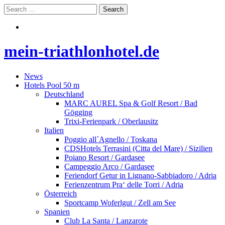
mein-triathlonhotel.de
News
Hotels Pool 50 m
Deutschland
MARC AUREL Spa & Golf Resort / Bad
Gögging
Trixi-Ferienpark / Oberlausitz
Italien
Poggio all´Agnello / Toskana
CDSHotels Terrasini (Citta del Mare) / Sizilien
Poiano Resort / Gardasee
Campeggio Arco / Gardasee
Feriendorf Getur in Lignano-Sabbiadoro / Adria
Ferienzentrum Pra‘ delle Torri / Adria
Österreich
Sportcamp Woferlgut / Zell am See
Spanien
Club La Santa / Lanzarote