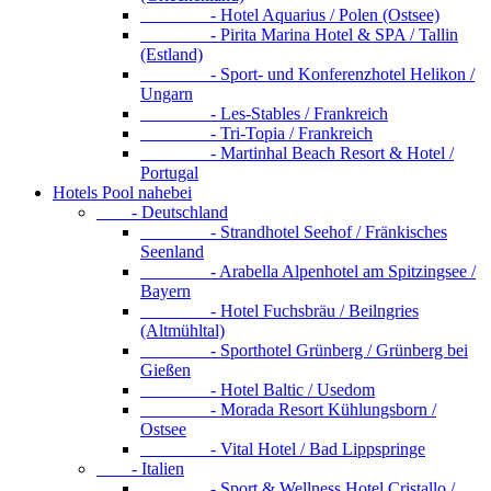
- Hotel Aquarius / Polen (Ostsee)
- Pirita Marina Hotel & SPA / Tallin
(Estland)
- Sport- und Konferenzhotel Helikon /
Ungarn
- Les-Stables / Frankreich
- Tri-Topia / Frankreich
- Martinhal Beach Resort & Hotel /
Portugal
Hotels Pool nahebei
- Deutschland
- Strandhotel Seehof / Fränkisches
Seenland
- Arabella Alpenhotel am Spitzingsee /
Bayern
- Hotel Fuchsbräu / Beilngries
(Altmühltal)
- Sporthotel Grünberg / Grünberg bei
Gießen
- Hotel Baltic / Usedom
- Morada Resort Kühlungsborn /
Ostsee
- Vital Hotel / Bad Lippspringe
- Italien
- Sport & Wellness Hotel Cristallo /