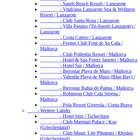
- Sands Beach Resort / Lanzarote
- Vitalclass Lanzarote Spa & Wellness
Resort / Lanzarote
- Club Santa Rosa / Lanzarote
- Villa Paraiso (Tri-Sports Lanzarote) /
Lanzarote
- Costa Calero / Lanzarote
- Fergus Club Font de Sa Cala /
Mallorca
- Club Pollentia Resort / Mallorca
- Hotel & Spa Ferrer Janeiro / Mallorca
- Hotel Sur / Mallorca
- Iberostar Playa de Muro / Mallorca
- Valentín Playa de Muro (Blue Bay) /
Mallorca
- Iberostar Bahia de Palma / Mallorca
- Robinson Club Cala Serena /
Mallorca
- Pola Resort Giverola / Costa Brava
- Weitere Länder
- Hotel Srni / Tschechien
- Club Marmari Palace / Kos
(Griechenland)
- Club Magic Life Plimmiri / Rhodos
(Griechenland)