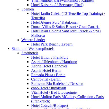
Thermenhotel Karawankenhof / Kärnten
Hotel Kaiserhof / Berwang (Tirol)
Spanien
Hotel Jardin Caleta (T3 Tenerife Top Training) /
Teneriffa
Hotel Atenea Port / Katalonien
Dunas Villas & Suites Resort / Gran Canaria
Hotel Blau Colonia Sant Jordi Resort & Spa /
Mallorca
Weitere Länder
Hotel Park Beach / Zypern
Stadt- und Wettkampfhotels
Stadthotels
Hotel Hilton / Frankfurt
Aspria Uhlenhorst / Hamburg
Aspria Hotel Hannover
Aspria Hotel Berlin
Ramada Plaza / Berlin
Centrovital / Berlin
Radisson Blu Radebeul / Dresden
enso-Hotel / Ingolstadt
Vital Hotel / Bad Lippspringe
Hotel Molitor Paris MGallery Collection / Paris
(Frankreich)
Hotel Czászár/Budapest