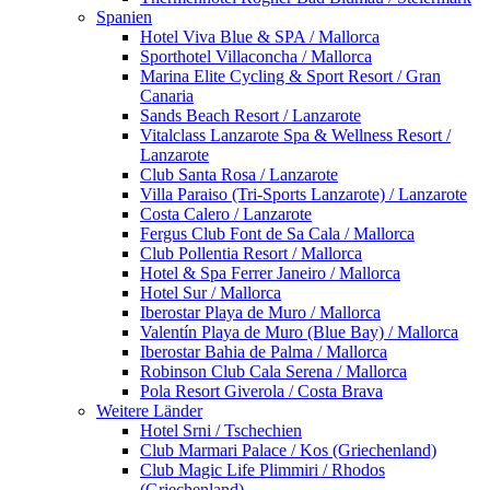
Spanien
Hotel Viva Blue & SPA / Mallorca
Sporthotel Villaconcha / Mallorca
Marina Elite Cycling & Sport Resort / Gran
Canaria
Sands Beach Resort / Lanzarote
Vitalclass Lanzarote Spa & Wellness Resort /
Lanzarote
Club Santa Rosa / Lanzarote
Villa Paraiso (Tri-Sports Lanzarote) / Lanzarote
Costa Calero / Lanzarote
Fergus Club Font de Sa Cala / Mallorca
Club Pollentia Resort / Mallorca
Hotel & Spa Ferrer Janeiro / Mallorca
Hotel Sur / Mallorca
Iberostar Playa de Muro / Mallorca
Valentín Playa de Muro (Blue Bay) / Mallorca
Iberostar Bahia de Palma / Mallorca
Robinson Club Cala Serena / Mallorca
Pola Resort Giverola / Costa Brava
Weitere Länder
Hotel Srni / Tschechien
Club Marmari Palace / Kos (Griechenland)
Club Magic Life Plimmiri / Rhodos
(Griechenland)