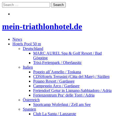
mein-triathlonhotel.de
News
Hotels Pool 50 m
Deutschland
MARC AUREL Spa & Golf Resort / Bad
Gögging
Trixi-Ferienpark / Oberlausitz
Italien
Poggio all´Agnello / Toskana
CDSHotels Terrasini (Citta del Mare) / Sizilien
Poiano Resort / Gardasee
Campeggio Arco / Gardasee
Feriendorf Getur in Lignano-Sabbiadoro / Adria
Ferienzentrum Pra‘ delle Torri / Adria
Österreich
Sportcamp Woferlgut / Zell am See
Spanien
Club La Santa / Lanzarote