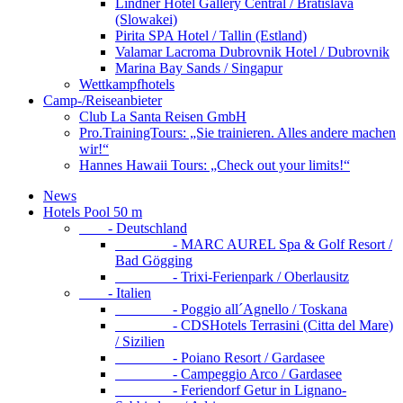
Lindner Hotel Gallery Central / Bratislava
(Slowakei)
Pirita SPA Hotel / Tallin (Estland)
Valamar Lacroma Dubrovnik Hotel / Dubrovnik
Marina Bay Sands / Singapur
Wettkampfhotels
Camp-/Reiseanbieter
Club La Santa Reisen GmbH
Pro.TrainingTours: „Sie trainieren. Alles andere machen
wir!“
Hannes Hawaii Tours: „Check out your limits!“
News
Hotels Pool 50 m
- Deutschland
- MARC AUREL Spa & Golf Resort /
Bad Gögging
- Trixi-Ferienpark / Oberlausitz
- Italien
- Poggio all´Agnello / Toskana
- CDSHotels Terrasini (Citta del Mare)
/ Sizilien
- Poiano Resort / Gardasee
- Campeggio Arco / Gardasee
- Feriendorf Getur in Lignano-