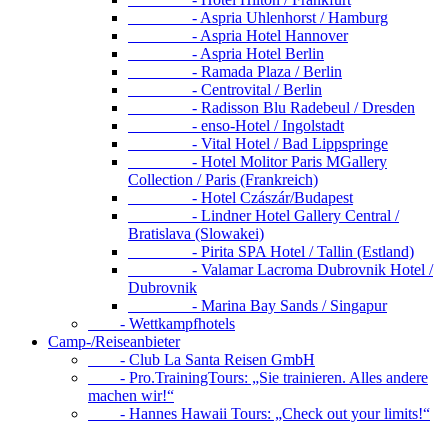
- Aspria Uhlenhorst / Hamburg
- Aspria Hotel Hannover
- Aspria Hotel Berlin
- Ramada Plaza / Berlin
- Centrovital / Berlin
- Radisson Blu Radebeul / Dresden
- enso-Hotel / Ingolstadt
- Vital Hotel / Bad Lippspringe
- Hotel Molitor Paris MGallery
Collection / Paris (Frankreich)
- Hotel Czászár/Budapest
- Lindner Hotel Gallery Central /
Bratislava (Slowakei)
- Pirita SPA Hotel / Tallin (Estland)
- Valamar Lacroma Dubrovnik Hotel /
Dubrovnik
- Marina Bay Sands / Singapur
- Wettkampfhotels
Camp-/Reiseanbieter
- Club La Santa Reisen GmbH
- Pro.TrainingTours: „Sie trainieren. Alles andere
machen wir!“
- Hannes Hawaii Tours: „Check out your limits!“