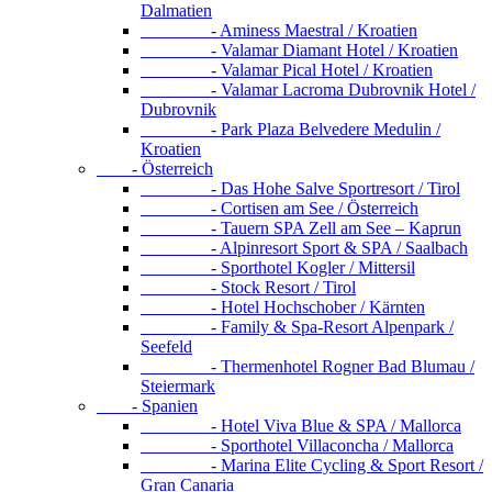
Dalmatien
- Aminess Maestral / Kroatien
- Valamar Diamant Hotel / Kroatien
- Valamar Pical Hotel / Kroatien
- Valamar Lacroma Dubrovnik Hotel /
Dubrovnik
- Park Plaza Belvedere Medulin /
Kroatien
- Österreich
- Das Hohe Salve Sportresort / Tirol
- Cortisen am See / Österreich
- Tauern SPA Zell am See – Kaprun
- Alpinresort Sport & SPA / Saalbach
- Sporthotel Kogler / Mittersil
- Stock Resort / Tirol
- Hotel Hochschober / Kärnten
- Family & Spa-Resort Alpenpark /
Seefeld
- Thermenhotel Rogner Bad Blumau /
Steiermark
- Spanien
- Hotel Viva Blue & SPA / Mallorca
- Sporthotel Villaconcha / Mallorca
- Marina Elite Cycling & Sport Resort /
Gran Canaria