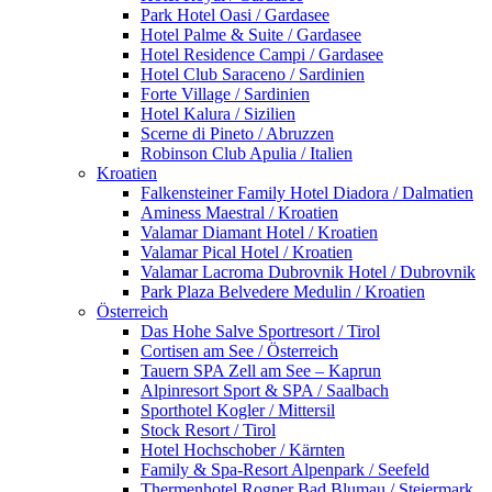
Park Hotel Oasi / Gardasee
Hotel Palme & Suite / Gardasee
Hotel Residence Campi / Gardasee
Hotel Club Saraceno / Sardinien
Forte Village / Sardinien
Hotel Kalura / Sizilien
Scerne di Pineto / Abruzzen
Robinson Club Apulia / Italien
Kroatien
Falkensteiner Family Hotel Diadora / Dalmatien
Aminess Maestral / Kroatien
Valamar Diamant Hotel / Kroatien
Valamar Pical Hotel / Kroatien
Valamar Lacroma Dubrovnik Hotel / Dubrovnik
Park Plaza Belvedere Medulin / Kroatien
Österreich
Das Hohe Salve Sportresort / Tirol
Cortisen am See / Österreich
Tauern SPA Zell am See – Kaprun
Alpinresort Sport & SPA / Saalbach
Sporthotel Kogler / Mittersil
Stock Resort / Tirol
Hotel Hochschober / Kärnten
Family & Spa-Resort Alpenpark / Seefeld
Thermenhotel Rogner Bad Blumau / Steiermark