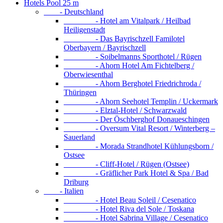
Hotels Pool 25 m
- Deutschland
- Hotel am Vitalpark / Heilbad
Heiligenstadt
- Das Bayrischzell Familotel
Oberbayern / Bayrischzell
- Soibelmanns Sporthotel / Rügen
- Ahorn Hotel Am Fichtelberg /
Oberwiesenthal
- Ahorn Berghotel Friedrichroda /
Thüringen
- Ahorn Seehotel Templin / Uckermark
- Elztal-Hotel / Schwarzwald
- Der Öschberghof Donaueschingen
- Oversum Vital Resort / Winterberg –
Sauerland
- Morada Strandhotel Kühlungsborn /
Ostsee
- Cliff-Hotel / Rügen (Ostsee)
- Gräflicher Park Hotel & Spa / Bad
Driburg
- Italien
- Hotel Beau Soleil / Cesenatico
- Hotel Riva del Sole / Toskana
- Hotel Sabrina Village / Cesenatico