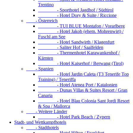
Trentino
- Sporthotel Jagdhof / Südtirol
- Hotel Dory & Suite / Riccione
- Österreich
- TUI BLUE Montafon / Vorarlberg
- Hotel Jakob (ehem. Mohrenwirt) /
Fuschl am See
- Hotel Sandwirth / Klagenfurt
- Saliter Hof / Saalfelden
- Thermenhotel Karawankenhof /
Kärnten
- Hotel Kaiserhof / Berwang (Tirol)
- Spanien
- Hotel Jardin Caleta (T3 Tenerife Top
Training) / Teneriffa
- Hotel Atenea Port / Katalonien
- Dunas Villas & Suites Resort / Gran
Canaria
- Hotel Blau Colonia Sant Jordi Resort
& Spa / Mallorca
- Weitere Länder
- Hotel Park Beach / Zypern
Stadt- und Wettkampfhotels
- Stadthotels
- Hotel Hilton / Frankfurt