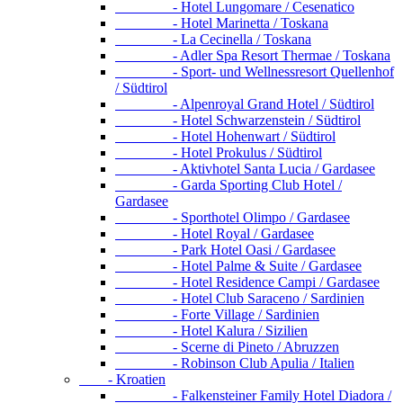
- Hotel Lungomare / Cesenatico
- Hotel Marinetta / Toskana
- La Cecinella / Toskana
- Adler Spa Resort Thermae / Toskana
- Sport- und Wellnessresort Quellenhof
/ Südtirol
- Alpenroyal Grand Hotel / Südtirol
- Hotel Schwarzenstein / Südtirol
- Hotel Hohenwart / Südtirol
- Hotel Prokulus / Südtirol
- Aktivhotel Santa Lucia / Gardasee
- Garda Sporting Club Hotel /
Gardasee
- Sporthotel Olimpo / Gardasee
- Hotel Royal / Gardasee
- Park Hotel Oasi / Gardasee
- Hotel Palme & Suite / Gardasee
- Hotel Residence Campi / Gardasee
- Hotel Club Saraceno / Sardinien
- Forte Village / Sardinien
- Hotel Kalura / Sizilien
- Scerne di Pineto / Abruzzen
- Robinson Club Apulia / Italien
- Kroatien
- Falkensteiner Family Hotel Diadora /