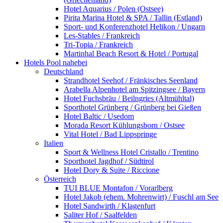
Hotel Aquarius / Polen (Ostsee)
Pirita Marina Hotel & SPA / Tallin (Estland)
Sport- und Konferenzhotel Helikon / Ungarn
Les-Stables / Frankreich
Tri-Topia / Frankreich
Martinhal Beach Resort & Hotel / Portugal
Hotels Pool nahebei
Deutschland
Strandhotel Seehof / Fränkisches Seenland
Arabella Alpenhotel am Spitzingsee / Bayern
Hotel Fuchsbräu / Beilngries (Altmühltal)
Sporthotel Grünberg / Grünberg bei Gießen
Hotel Baltic / Usedom
Morada Resort Kühlungsborn / Ostsee
Vital Hotel / Bad Lippspringe
Italien
Sport & Wellness Hotel Cristallo / Trentino
Sporthotel Jagdhof / Südtirol
Hotel Dory & Suite / Riccione
Österreich
TUI BLUE Montafon / Vorarlberg
Hotel Jakob (ehem. Mohrenwirt) / Fuschl am See
Hotel Sandwirth / Klagenfurt
Saliter Hof / Saalfelden