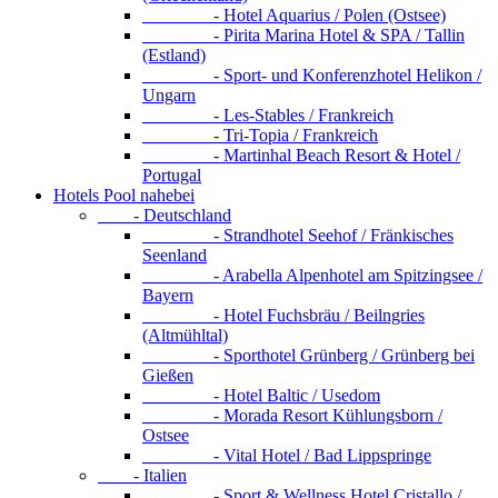
- Hotel Aquarius / Polen (Ostsee)
- Pirita Marina Hotel & SPA / Tallin
(Estland)
- Sport- und Konferenzhotel Helikon /
Ungarn
- Les-Stables / Frankreich
- Tri-Topia / Frankreich
- Martinhal Beach Resort & Hotel /
Portugal
Hotels Pool nahebei
- Deutschland
- Strandhotel Seehof / Fränkisches
Seenland
- Arabella Alpenhotel am Spitzingsee /
Bayern
- Hotel Fuchsbräu / Beilngries
(Altmühltal)
- Sporthotel Grünberg / Grünberg bei
Gießen
- Hotel Baltic / Usedom
- Morada Resort Kühlungsborn /
Ostsee
- Vital Hotel / Bad Lippspringe
- Italien
- Sport & Wellness Hotel Cristallo /