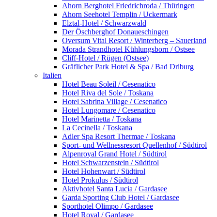
Ahorn Berghotel Friedrichroda / Thüringen
Ahorn Seehotel Templin / Uckermark
Elztal-Hotel / Schwarzwald
Der Öschberghof Donaueschingen
Oversum Vital Resort / Winterberg – Sauerland
Morada Strandhotel Kühlungsborn / Ostsee
Cliff-Hotel / Rügen (Ostsee)
Gräflicher Park Hotel & Spa / Bad Driburg
Italien
Hotel Beau Soleil / Cesenatico
Hotel Riva del Sole / Toskana
Hotel Sabrina Village / Cesenatico
Hotel Lungomare / Cesenatico
Hotel Marinetta / Toskana
La Cecinella / Toskana
Adler Spa Resort Thermae / Toskana
Sport- und Wellnessresort Quellenhof / Südtirol
Alpenroyal Grand Hotel / Südtirol
Hotel Schwarzenstein / Südtirol
Hotel Hohenwart / Südtirol
Hotel Prokulus / Südtirol
Aktivhotel Santa Lucia / Gardasee
Garda Sporting Club Hotel / Gardasee
Sporthotel Olimpo / Gardasee
Hotel Royal / Gardasee