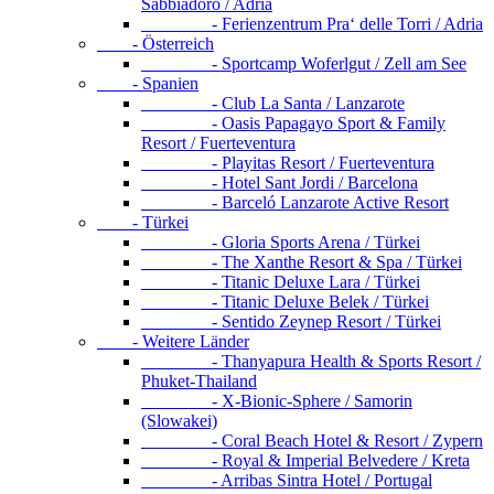
Sabbiadoro / Adria
- Ferienzentrum Pra‘ delle Torri / Adria
- Österreich
- Sportcamp Woferlgut / Zell am See
- Spanien
- Club La Santa / Lanzarote
- Oasis Papagayo Sport & Family
Resort / Fuerteventura
- Playitas Resort / Fuerteventura
- Hotel Sant Jordi / Barcelona
- Barceló Lanzarote Active Resort
- Türkei
- Gloria Sports Arena / Türkei
- The Xanthe Resort & Spa / Türkei
- Titanic Deluxe Lara / Türkei
- Titanic Deluxe Belek / Türkei
- Sentido Zeynep Resort / Türkei
- Weitere Länder
- Thanyapura Health & Sports Resort /
Phuket-Thailand
- X-Bionic-Sphere / Samorin
(Slowakei)
- Coral Beach Hotel & Resort / Zypern
- Royal & Imperial Belvedere / Kreta
- Arribas Sintra Hotel / Portugal