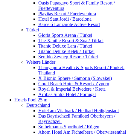
Oasis Papagayo Sport & Family Resort /
Fuerteventura
Playitas Resort / Fuerteventura
Hotel Sant Jordi / Barcelona
Barceló Lanzarote Active Resort
Türkei
Gloria Sports Arena / Türkei
The Xanthe Resort & Spa / Türkei
Titanic Deluxe Lara / Türkei
Titanic Deluxe Belek / Türkei
Sentido Zeynep Resort / Türkei
Weitere Länder
Thanyapura Health & Sports Resort / Phuket-
Thailand
X-Bionic-Sphere / Samorin (Slowakei)
Coral Beach Hotel & Resort / Zypern
Royal & Imperial Belvedere / Kreta
Arribas Sintra Hotel / Portugal
Hotels Pool 25 m
Deutschland
Hotel am Vitalpark / Heilbad Heiligenstadt
Das Bayrischzell Familotel Oberbayern /
Bayrischzell
Soibelmanns Sporthotel / Rügen
Ahorn Hotel Am Fichtelberg / Oberwiesenthal