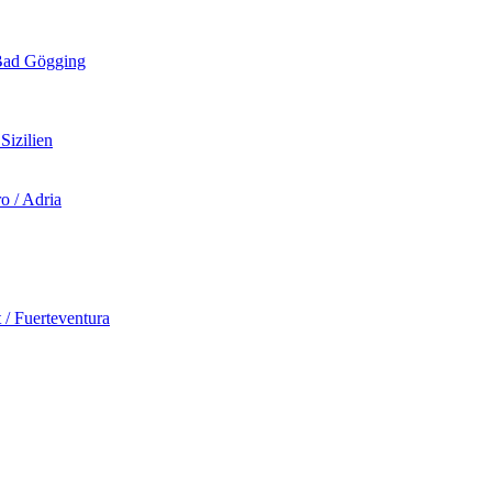
d Gögging
izilien
 / Adria
Fuerteventura