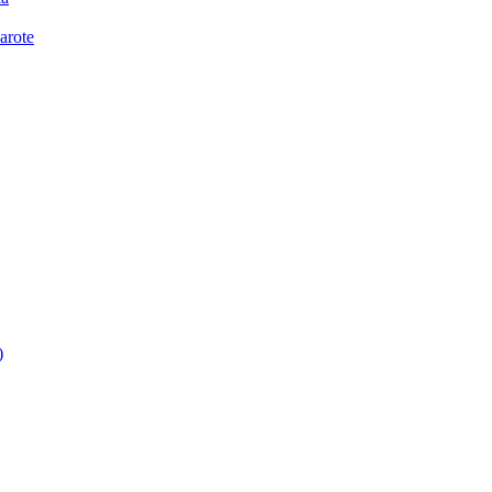
arote
)