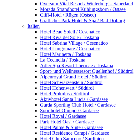
Oversum Vital Resort / Winterberg – Sauerland
Morada Strandhotel Kühlungsborn / Ostsee
Cliff-Hotel / Rügen (Ostsee)
Gräflicher Park Hotel & Spa / Bad Driburg
Italien
Hotel Beau Soleil / Cesenatico
Hotel Riva del Sole / Toskana
Hotel Sabrina Village / Cesenatico
Hotel Lungomare / Cesenatico
Hotel Marinetta / Toskana
La Cecinella / Toskana
Adler Spa Resort Thermae / Toskana
Sport- und Wellnessresort Quellenhof / Südtirol
Alpenroyal Grand Hotel / Südtirol
Hotel Schwarzenstein / Südtirol
Hotel Hohenwart / Südtirol
Hotel Prokulus / Südtirol
Aktivhotel Santa Lucia / Gardasee
Garda Sporting Club Hotel / Gardasee
Sporthotel Olimpo / Gardasee
Hotel Royal / Gardasee
Park Hotel Oasi / Gardasee
Hotel Palme & Suite / Gardasee
Hotel Residence Campi / Gardasee
Hotel Club Saraceno / Sardinien