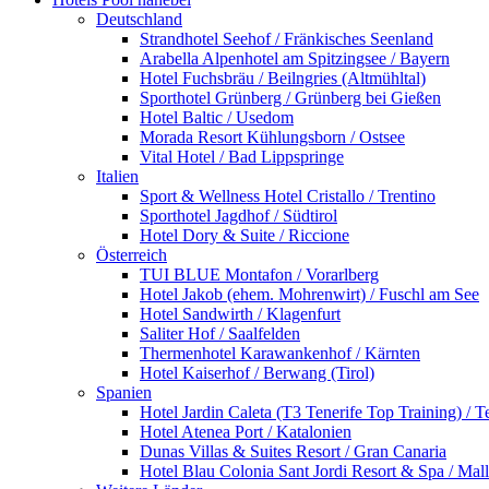
Deutschland
Strandhotel Seehof / Fränkisches Seenland
Arabella Alpenhotel am Spitzingsee / Bayern
Hotel Fuchsbräu / Beilngries (Altmühltal)
Sporthotel Grünberg / Grünberg bei Gießen
Hotel Baltic / Usedom
Morada Resort Kühlungsborn / Ostsee
Vital Hotel / Bad Lippspringe
Italien
Sport & Wellness Hotel Cristallo / Trentino
Sporthotel Jagdhof / Südtirol
Hotel Dory & Suite / Riccione
Österreich
TUI BLUE Montafon / Vorarlberg
Hotel Jakob (ehem. Mohrenwirt) / Fuschl am See
Hotel Sandwirth / Klagenfurt
Saliter Hof / Saalfelden
Thermenhotel Karawankenhof / Kärnten
Hotel Kaiserhof / Berwang (Tirol)
Spanien
Hotel Jardin Caleta (T3 Tenerife Top Training) / T
Hotel Atenea Port / Katalonien
Dunas Villas & Suites Resort / Gran Canaria
Hotel Blau Colonia Sant Jordi Resort & Spa / Mal