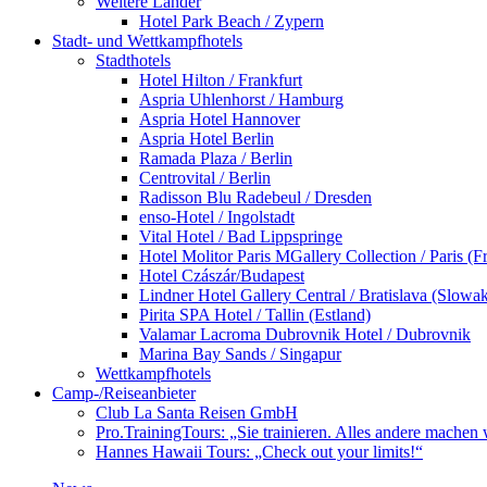
Weitere Länder
Hotel Park Beach / Zypern
Stadt- und Wettkampfhotels
Stadthotels
Hotel Hilton / Frankfurt
Aspria Uhlenhorst / Hamburg
Aspria Hotel Hannover
Aspria Hotel Berlin
Ramada Plaza / Berlin
Centrovital / Berlin
Radisson Blu Radebeul / Dresden
enso-Hotel / Ingolstadt
Vital Hotel / Bad Lippspringe
Hotel Molitor Paris MGallery Collection / Paris (F
Hotel Czászár/Budapest
Lindner Hotel Gallery Central / Bratislava (Slowak
Pirita SPA Hotel / Tallin (Estland)
Valamar Lacroma Dubrovnik Hotel / Dubrovnik
Marina Bay Sands / Singapur
Wettkampfhotels
Camp-/Reiseanbieter
Club La Santa Reisen GmbH
Pro.TrainingTours: „Sie trainieren. Alles andere machen 
Hannes Hawaii Tours: „Check out your limits!“