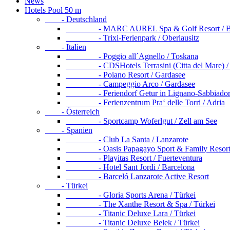
News
Hotels Pool 50 m
- Deutschland
- MARC AUREL Spa & Golf Resort / Ba
- Trixi-Ferienpark / Oberlausitz
- Italien
- Poggio all´Agnello / Toskana
- CDSHotels Terrasini (Citta del Mare) / S
- Poiano Resort / Gardasee
- Campeggio Arco / Gardasee
- Feriendorf Getur in Lignano-Sabbiadoro
- Ferienzentrum Pra‘ delle Torri / Adria
- Österreich
- Sportcamp Woferlgut / Zell am See
- Spanien
- Club La Santa / Lanzarote
- Oasis Papagayo Sport & Family Resort / 
- Playitas Resort / Fuerteventura
- Hotel Sant Jordi / Barcelona
- Barceló Lanzarote Active Resort
- Türkei
- Gloria Sports Arena / Türkei
- The Xanthe Resort & Spa / Türkei
- Titanic Deluxe Lara / Türkei
- Titanic Deluxe Belek / Türkei