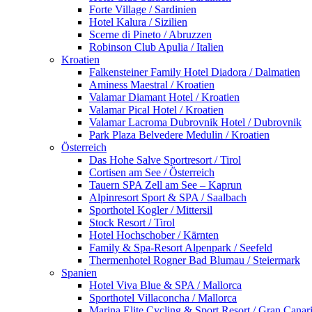
Forte Village / Sardinien
Hotel Kalura / Sizilien
Scerne di Pineto / Abruzzen
Robinson Club Apulia / Italien
Kroatien
Falkensteiner Family Hotel Diadora / Dalmatien
Aminess Maestral / Kroatien
Valamar Diamant Hotel / Kroatien
Valamar Pical Hotel / Kroatien
Valamar Lacroma Dubrovnik Hotel / Dubrovnik
Park Plaza Belvedere Medulin / Kroatien
Österreich
Das Hohe Salve Sportresort / Tirol
Cortisen am See / Österreich
Tauern SPA Zell am See – Kaprun
Alpinresort Sport & SPA / Saalbach
Sporthotel Kogler / Mittersil
Stock Resort / Tirol
Hotel Hochschober / Kärnten
Family & Spa-Resort Alpenpark / Seefeld
Thermenhotel Rogner Bad Blumau / Steiermark
Spanien
Hotel Viva Blue & SPA / Mallorca
Sporthotel Villaconcha / Mallorca
Marina Elite Cycling & Sport Resort / Gran Canar