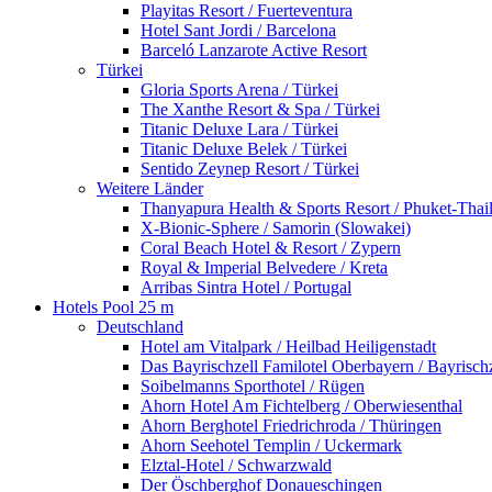
Playitas Resort / Fuerteventura
Hotel Sant Jordi / Barcelona
Barceló Lanzarote Active Resort
Türkei
Gloria Sports Arena / Türkei
The Xanthe Resort & Spa / Türkei
Titanic Deluxe Lara / Türkei
Titanic Deluxe Belek / Türkei
Sentido Zeynep Resort / Türkei
Weitere Länder
Thanyapura Health & Sports Resort / Phuket-Thai
X-Bionic-Sphere / Samorin (Slowakei)
Coral Beach Hotel & Resort / Zypern
Royal & Imperial Belvedere / Kreta
Arribas Sintra Hotel / Portugal
Hotels Pool 25 m
Deutschland
Hotel am Vitalpark / Heilbad Heiligenstadt
Das Bayrischzell Familotel Oberbayern / Bayrischz
Soibelmanns Sporthotel / Rügen
Ahorn Hotel Am Fichtelberg / Oberwiesenthal
Ahorn Berghotel Friedrichroda / Thüringen
Ahorn Seehotel Templin / Uckermark
Elztal-Hotel / Schwarzwald
Der Öschberghof Donaueschingen