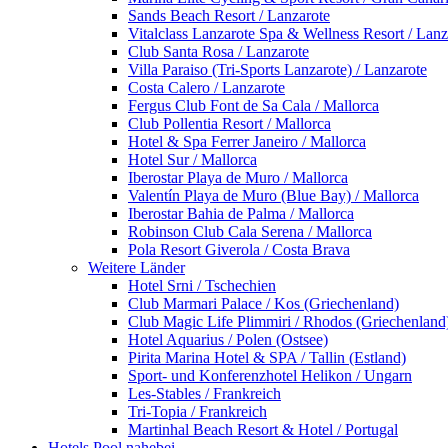
Sands Beach Resort / Lanzarote
Vitalclass Lanzarote Spa & Wellness Resort / Lanz
Club Santa Rosa / Lanzarote
Villa Paraiso (Tri-Sports Lanzarote) / Lanzarote
Costa Calero / Lanzarote
Fergus Club Font de Sa Cala / Mallorca
Club Pollentia Resort / Mallorca
Hotel & Spa Ferrer Janeiro / Mallorca
Hotel Sur / Mallorca
Iberostar Playa de Muro / Mallorca
Valentín Playa de Muro (Blue Bay) / Mallorca
Iberostar Bahia de Palma / Mallorca
Robinson Club Cala Serena / Mallorca
Pola Resort Giverola / Costa Brava
Weitere Länder
Hotel Srni / Tschechien
Club Marmari Palace / Kos (Griechenland)
Club Magic Life Plimmiri / Rhodos (Griechenland
Hotel Aquarius / Polen (Ostsee)
Pirita Marina Hotel & SPA / Tallin (Estland)
Sport- und Konferenzhotel Helikon / Ungarn
Les-Stables / Frankreich
Tri-Topia / Frankreich
Martinhal Beach Resort & Hotel / Portugal
Hotels Pool nahebei