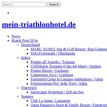
mein-triathlonhotel.de
News
Hotels Pool 50 m
Deutschland
MARC AUREL Spa & Golf Resort / Bad Göggin
Trixi-Ferienpark / Oberlausitz
Italien
Poggio all´Agnello / Toskana
CDSHotels Terrasini (Citta del Mare) / Sizilien
Poiano Resort / Gardasee
Campeggio Arco / Gardasee
Feriendorf Getur in Lignano-Sabbiadoro / Adria
Ferienzentrum Pra‘ delle Torri / Adria
Österreich
Sportcamp Woferlgut / Zell am See
Spanien
Club La Santa / Lanzarote
Oasis Papagayo Sport & Family Resort / Fuerteve