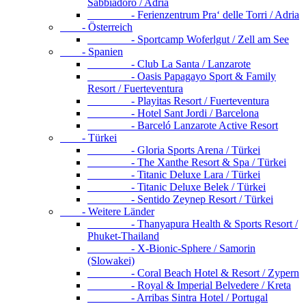
Sabbiadoro / Adria
- Ferienzentrum Pra‘ delle Torri / Adria
- Österreich
- Sportcamp Woferlgut / Zell am See
- Spanien
- Club La Santa / Lanzarote
- Oasis Papagayo Sport & Family
Resort / Fuerteventura
- Playitas Resort / Fuerteventura
- Hotel Sant Jordi / Barcelona
- Barceló Lanzarote Active Resort
- Türkei
- Gloria Sports Arena / Türkei
- The Xanthe Resort & Spa / Türkei
- Titanic Deluxe Lara / Türkei
- Titanic Deluxe Belek / Türkei
- Sentido Zeynep Resort / Türkei
- Weitere Länder
- Thanyapura Health & Sports Resort /
Phuket-Thailand
- X-Bionic-Sphere / Samorin
(Slowakei)
- Coral Beach Hotel & Resort / Zypern
- Royal & Imperial Belvedere / Kreta
- Arribas Sintra Hotel / Portugal