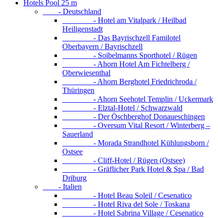
Hotels Pool 25 m
- Deutschland
- Hotel am Vitalpark / Heilbad
Heiligenstadt
- Das Bayrischzell Familotel
Oberbayern / Bayrischzell
- Soibelmanns Sporthotel / Rügen
- Ahorn Hotel Am Fichtelberg /
Oberwiesenthal
- Ahorn Berghotel Friedrichroda /
Thüringen
- Ahorn Seehotel Templin / Uckermark
- Elztal-Hotel / Schwarzwald
- Der Öschberghof Donaueschingen
- Oversum Vital Resort / Winterberg –
Sauerland
- Morada Strandhotel Kühlungsborn /
Ostsee
- Cliff-Hotel / Rügen (Ostsee)
- Gräflicher Park Hotel & Spa / Bad
Driburg
- Italien
- Hotel Beau Soleil / Cesenatico
- Hotel Riva del Sole / Toskana
- Hotel Sabrina Village / Cesenatico