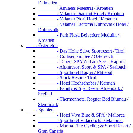
Dalmatien
- Aminess Maestral / Kroatien
- Valamar Diamant Hotel / Kroatien
- Valamar Pical Hotel / Kroatien
- Valamar Lacroma Dubrovnik Hotel /
Dubrovnik
- Park Plaza Belvedere Medulin /
Kroatien
- Österreich
- Das Hohe Salve Sportresort / Tirol
- Cortisen am See / Österreich
- Tauern SPA Zell am See – Kaprun
- Alpinresort Sport & SPA / Saalbach
- Sporthotel Kogler / Mittersil
- Stock Resort / Tirol
- Hotel Hochschober / Kärnten
- Family & Spa-Resort Alpenpark /
Seefeld
- Thermenhotel Rogner Bad Blumau /
Steiermark
- Spanien
- Hotel Viva Blue & SPA / Mallorca
- Sporthotel Villaconcha / Mallorca
- Marina Elite Cycling & Sport Resort /
Gran Canaria