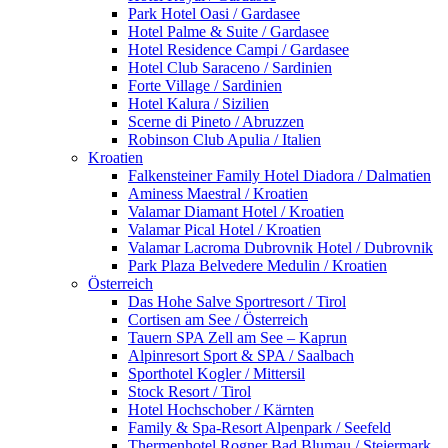
Park Hotel Oasi / Gardasee
Hotel Palme & Suite / Gardasee
Hotel Residence Campi / Gardasee
Hotel Club Saraceno / Sardinien
Forte Village / Sardinien
Hotel Kalura / Sizilien
Scerne di Pineto / Abruzzen
Robinson Club Apulia / Italien
Kroatien
Falkensteiner Family Hotel Diadora / Dalmatien
Aminess Maestral / Kroatien
Valamar Diamant Hotel / Kroatien
Valamar Pical Hotel / Kroatien
Valamar Lacroma Dubrovnik Hotel / Dubrovnik
Park Plaza Belvedere Medulin / Kroatien
Österreich
Das Hohe Salve Sportresort / Tirol
Cortisen am See / Österreich
Tauern SPA Zell am See – Kaprun
Alpinresort Sport & SPA / Saalbach
Sporthotel Kogler / Mittersil
Stock Resort / Tirol
Hotel Hochschober / Kärnten
Family & Spa-Resort Alpenpark / Seefeld
Thermenhotel Rogner Bad Blumau / Steiermark