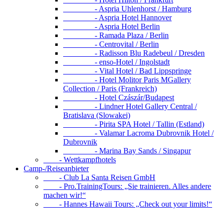
- Aspria Uhlenhorst / Hamburg
- Aspria Hotel Hannover
- Aspria Hotel Berlin
- Ramada Plaza / Berlin
- Centrovital / Berlin
- Radisson Blu Radebeul / Dresden
- enso-Hotel / Ingolstadt
- Vital Hotel / Bad Lippspringe
- Hotel Molitor Paris MGallery
Collection / Paris (Frankreich)
- Hotel Czászár/Budapest
- Lindner Hotel Gallery Central /
Bratislava (Slowakei)
- Pirita SPA Hotel / Tallin (Estland)
- Valamar Lacroma Dubrovnik Hotel /
Dubrovnik
- Marina Bay Sands / Singapur
- Wettkampfhotels
Camp-/Reiseanbieter
- Club La Santa Reisen GmbH
- Pro.TrainingTours: „Sie trainieren. Alles andere
machen wir!“
- Hannes Hawaii Tours: „Check out your limits!“