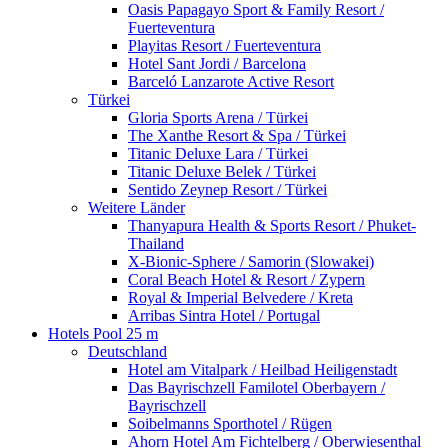
Oasis Papagayo Sport & Family Resort /
Fuerteventura
Playitas Resort / Fuerteventura
Hotel Sant Jordi / Barcelona
Barceló Lanzarote Active Resort
Türkei
Gloria Sports Arena / Türkei
The Xanthe Resort & Spa / Türkei
Titanic Deluxe Lara / Türkei
Titanic Deluxe Belek / Türkei
Sentido Zeynep Resort / Türkei
Weitere Länder
Thanyapura Health & Sports Resort / Phuket-
Thailand
X-Bionic-Sphere / Samorin (Slowakei)
Coral Beach Hotel & Resort / Zypern
Royal & Imperial Belvedere / Kreta
Arribas Sintra Hotel / Portugal
Hotels Pool 25 m
Deutschland
Hotel am Vitalpark / Heilbad Heiligenstadt
Das Bayrischzell Familotel Oberbayern /
Bayrischzell
Soibelmanns Sporthotel / Rügen
Ahorn Hotel Am Fichtelberg / Oberwiesenthal