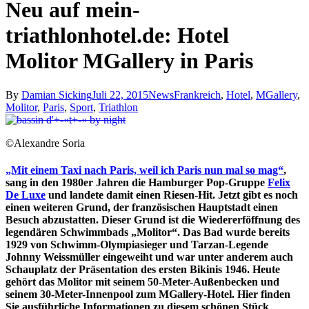
Neu auf mein-
triathlonhotel.de: Hotel
Molitor MGallery in Paris
By
Damian Sicking
Juli 22, 2015
News
Frankreich
,
Hotel
,
MGallery
,
Molitor
,
Paris
,
Sport
,
Triathlon
©Alexandre Soria
„Mit einem Taxi nach Paris, weil ich Paris nun mal so mag“
,
sang in den 1980er Jahren die Hamburger Pop-Gruppe
Felix
De Luxe
und landete damit einen Riesen-Hit. Jetzt gibt es noch
einen weiteren Grund, der französischen Hauptstadt einen
Besuch abzustatten. Dieser Grund ist die Wiedererföffnung des
legendären Schwimmbads „Molitor“. Das Bad wurde bereits
1929 von Schwimm-Olympiasieger und Tarzan-Legende
Johnny Weissmüller eingeweiht und war unter anderem auch
Schauplatz der Präsentation des ersten Bikinis 1946. Heute
gehört das Molitor mit seinem 50-Meter-Außenbecken und
seinem 30-Meter-Innenpool zum MGallery-Hotel. Hier finden
Sie ausführliche Informationen zu diesem schönen Stück