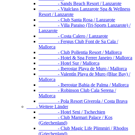
- Sands Beach Resort / Lanzarote
- Vitalclass Lanzarote Spa & Wellness
Resort / Lanzarote
- Club Santa Rosa / Lanzarote
- Villa Paraiso (Tri-Sports Lanzarote) /
Lanzarote
- Costa Calero / Lanzarote
- Fergus Club Font de Sa Cala /
Mallorca
- Club Pollentia Resort / Mallorca
- Hotel & Spa Ferrer Janeiro / Mallorca
- Hotel Sur / Mallorca
- Iberostar Playa de Muro / Mallorca
- Valentín Playa de Muro (Blue Bay) /
Mallorca
- Iberostar Bahia de Palma / Mallorca
- Robinson Club Cala Serena /
Mallorca
- Pola Resort Giverola / Costa Brava
- Weitere Länder
- Hotel Srni / Tschechien
- Club Marmari Palace / Kos
(Griechenland)
- Club Magic Life Plimmiri / Rhodos
(Griechenland)