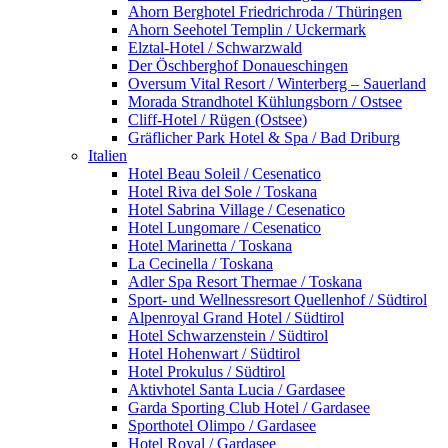
Ahorn Berghotel Friedrichroda / Thüringen
Ahorn Seehotel Templin / Uckermark
Elztal-Hotel / Schwarzwald
Der Öschberghof Donaueschingen
Oversum Vital Resort / Winterberg – Sauerland
Morada Strandhotel Kühlungsborn / Ostsee
Cliff-Hotel / Rügen (Ostsee)
Gräflicher Park Hotel & Spa / Bad Driburg
Italien
Hotel Beau Soleil / Cesenatico
Hotel Riva del Sole / Toskana
Hotel Sabrina Village / Cesenatico
Hotel Lungomare / Cesenatico
Hotel Marinetta / Toskana
La Cecinella / Toskana
Adler Spa Resort Thermae / Toskana
Sport- und Wellnessresort Quellenhof / Südtirol
Alpenroyal Grand Hotel / Südtirol
Hotel Schwarzenstein / Südtirol
Hotel Hohenwart / Südtirol
Hotel Prokulus / Südtirol
Aktivhotel Santa Lucia / Gardasee
Garda Sporting Club Hotel / Gardasee
Sporthotel Olimpo / Gardasee
Hotel Royal / Gardasee