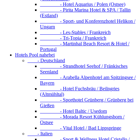
- Hotel Aquarius / Polen (Ostsee)
- Pirita Marina Hotel & SPA / Tallin
(Estland)
- Sport- und Konferenzhotel Helikon /
Ungarn
- Les-Stables / Frankreich
- Tri-Topia / Frankreich
- Martinhal Beach Resort & Hotel /
Portugal
Hotels Pool nahebei
- Deutschland
- Strandhotel Seehof / Fränkisches
Seenland
- Arabella Alpenhotel am Spitzingsee /
Bayern
- Hotel Fuchsbräu / Beilngries
(Altmühltal)
- Sporthotel Grünberg / Grünberg bei
Gießen
- Hotel Baltic / Usedom
- Morada Resort Kühlungsborn /
Ostsee
- Vital Hotel / Bad Lippspringe
- Italien
- Sport & Wellness Hotel Cristallo /