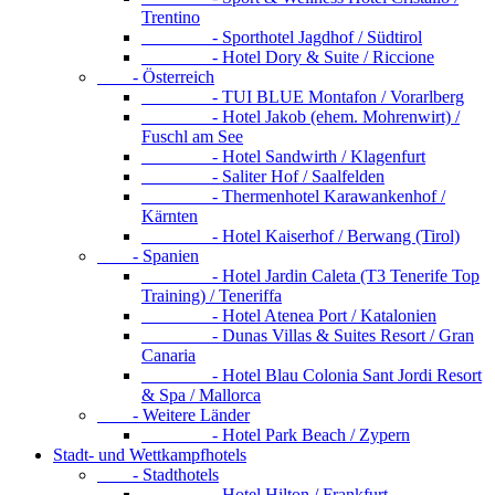
Trentino
- Sporthotel Jagdhof / Südtirol
- Hotel Dory & Suite / Riccione
- Österreich
- TUI BLUE Montafon / Vorarlberg
- Hotel Jakob (ehem. Mohrenwirt) /
Fuschl am See
- Hotel Sandwirth / Klagenfurt
- Saliter Hof / Saalfelden
- Thermenhotel Karawankenhof /
Kärnten
- Hotel Kaiserhof / Berwang (Tirol)
- Spanien
- Hotel Jardin Caleta (T3 Tenerife Top
Training) / Teneriffa
- Hotel Atenea Port / Katalonien
- Dunas Villas & Suites Resort / Gran
Canaria
- Hotel Blau Colonia Sant Jordi Resort
& Spa / Mallorca
- Weitere Länder
- Hotel Park Beach / Zypern
Stadt- und Wettkampfhotels
- Stadthotels
- Hotel Hilton / Frankfurt