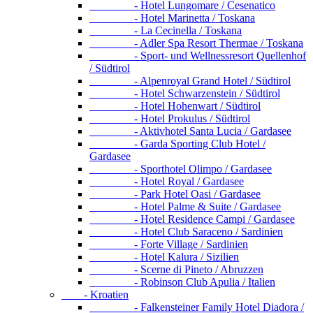
- Hotel Lungomare / Cesenatico
- Hotel Marinetta / Toskana
- La Cecinella / Toskana
- Adler Spa Resort Thermae / Toskana
- Sport- und Wellnessresort Quellenhof
/ Südtirol
- Alpenroyal Grand Hotel / Südtirol
- Hotel Schwarzenstein / Südtirol
- Hotel Hohenwart / Südtirol
- Hotel Prokulus / Südtirol
- Aktivhotel Santa Lucia / Gardasee
- Garda Sporting Club Hotel /
Gardasee
- Sporthotel Olimpo / Gardasee
- Hotel Royal / Gardasee
- Park Hotel Oasi / Gardasee
- Hotel Palme & Suite / Gardasee
- Hotel Residence Campi / Gardasee
- Hotel Club Saraceno / Sardinien
- Forte Village / Sardinien
- Hotel Kalura / Sizilien
- Scerne di Pineto / Abruzzen
- Robinson Club Apulia / Italien
- Kroatien
- Falkensteiner Family Hotel Diadora /