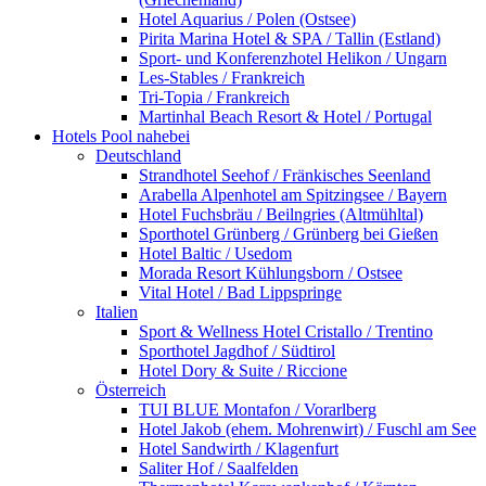
Hotel Aquarius / Polen (Ostsee)
Pirita Marina Hotel & SPA / Tallin (Estland)
Sport- und Konferenzhotel Helikon / Ungarn
Les-Stables / Frankreich
Tri-Topia / Frankreich
Martinhal Beach Resort & Hotel / Portugal
Hotels Pool nahebei
Deutschland
Strandhotel Seehof / Fränkisches Seenland
Arabella Alpenhotel am Spitzingsee / Bayern
Hotel Fuchsbräu / Beilngries (Altmühltal)
Sporthotel Grünberg / Grünberg bei Gießen
Hotel Baltic / Usedom
Morada Resort Kühlungsborn / Ostsee
Vital Hotel / Bad Lippspringe
Italien
Sport & Wellness Hotel Cristallo / Trentino
Sporthotel Jagdhof / Südtirol
Hotel Dory & Suite / Riccione
Österreich
TUI BLUE Montafon / Vorarlberg
Hotel Jakob (ehem. Mohrenwirt) / Fuschl am See
Hotel Sandwirth / Klagenfurt
Saliter Hof / Saalfelden