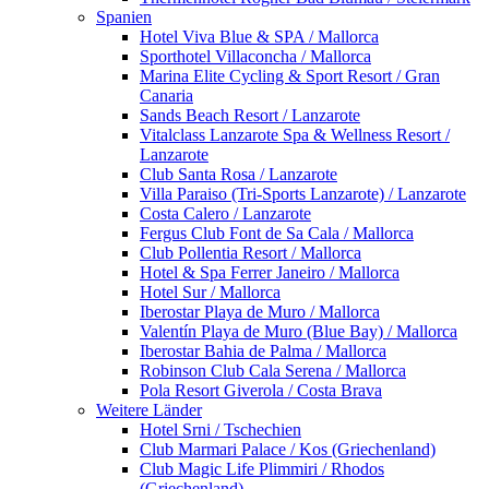
Spanien
Hotel Viva Blue & SPA / Mallorca
Sporthotel Villaconcha / Mallorca
Marina Elite Cycling & Sport Resort / Gran
Canaria
Sands Beach Resort / Lanzarote
Vitalclass Lanzarote Spa & Wellness Resort /
Lanzarote
Club Santa Rosa / Lanzarote
Villa Paraiso (Tri-Sports Lanzarote) / Lanzarote
Costa Calero / Lanzarote
Fergus Club Font de Sa Cala / Mallorca
Club Pollentia Resort / Mallorca
Hotel & Spa Ferrer Janeiro / Mallorca
Hotel Sur / Mallorca
Iberostar Playa de Muro / Mallorca
Valentín Playa de Muro (Blue Bay) / Mallorca
Iberostar Bahia de Palma / Mallorca
Robinson Club Cala Serena / Mallorca
Pola Resort Giverola / Costa Brava
Weitere Länder
Hotel Srni / Tschechien
Club Marmari Palace / Kos (Griechenland)
Club Magic Life Plimmiri / Rhodos
(Griechenland)