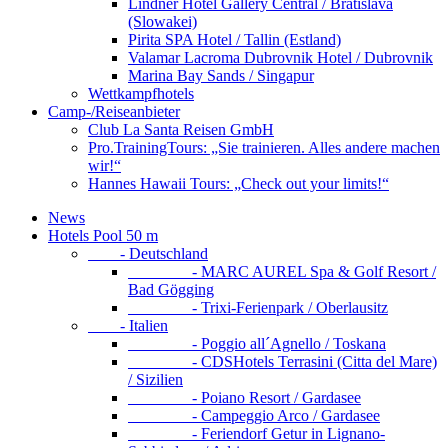
Lindner Hotel Gallery Central / Bratislava
(Slowakei)
Pirita SPA Hotel / Tallin (Estland)
Valamar Lacroma Dubrovnik Hotel / Dubrovnik
Marina Bay Sands / Singapur
Wettkampfhotels
Camp-/Reiseanbieter
Club La Santa Reisen GmbH
Pro.TrainingTours: „Sie trainieren. Alles andere machen
wir!“
Hannes Hawaii Tours: „Check out your limits!“
News
Hotels Pool 50 m
- Deutschland
- MARC AUREL Spa & Golf Resort /
Bad Gögging
- Trixi-Ferienpark / Oberlausitz
- Italien
- Poggio all´Agnello / Toskana
- CDSHotels Terrasini (Citta del Mare)
/ Sizilien
- Poiano Resort / Gardasee
- Campeggio Arco / Gardasee
- Feriendorf Getur in Lignano-