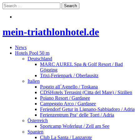
mein-triathlonhotel.de
News
Hotels Pool 50 m
Deutschland
MARC AUREL Spa & Golf Resort / Bad
Gögging
Trixi-Ferienpark / Oberlausitz
Italien
Poggio all´Agnello / Toskana
CDSHotels Terrasini (Citta del Mare) / Sizilien
Poiano Resort / Gardasee
Campeggio Arco / Gardasee
Feriendorf Getur in Lignano-Sabbiadoro / Adria
Ferienzentrum Pra‘ delle Torri / Adria
Österreich
Sportcamp Woferlgut / Zell am See
Spanien
Club La Santa / Lanzarote