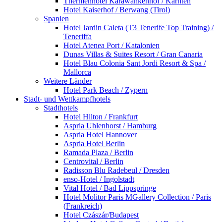
Thermenhotel Karawankenhof / Kärnten
Hotel Kaiserhof / Berwang (Tirol)
Spanien
Hotel Jardin Caleta (T3 Tenerife Top Training) /
Teneriffa
Hotel Atenea Port / Katalonien
Dunas Villas & Suites Resort / Gran Canaria
Hotel Blau Colonia Sant Jordi Resort & Spa /
Mallorca
Weitere Länder
Hotel Park Beach / Zypern
Stadt- und Wettkampfhotels
Stadthotels
Hotel Hilton / Frankfurt
Aspria Uhlenhorst / Hamburg
Aspria Hotel Hannover
Aspria Hotel Berlin
Ramada Plaza / Berlin
Centrovital / Berlin
Radisson Blu Radebeul / Dresden
enso-Hotel / Ingolstadt
Vital Hotel / Bad Lippspringe
Hotel Molitor Paris MGallery Collection / Paris
(Frankreich)
Hotel Czászár/Budapest