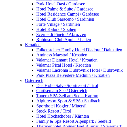
Park Hotel Oasi / Gardasee
Hotel Palme & Suite / Gardasee
Hotel Residence Campi / Gardasee
Hotel Club Saraceno / Sardinien
Forte Village / Sardinien
Hotel Kalura / Sizilien
Scerne di Pineto / Abruzzen
Robinson Club Apulia / Italien
Kroatien
Falkensteiner Family Hotel Diadora / Dalmatien
Aminess Maestral / Kroatien
Valamar Diamant Hotel / Kroatien
Valamar Pical Hotel / Kroatien
Valamar Lacroma Dubrovnik Hotel / Dubrovnik
Park Plaza Belvedere Medulin / Kroatien
Österreich
Das Hohe Salve Sportresort / Tirol
Cortisen am See / Österreich
Tauern SPA Zell am See – Kaprun
Alpinresort Sport & SPA / Saalbach
Sporthotel Kogler / Mittersil
Stock Resort / Tirol
Hotel Hochschober / Kärnten
Family & Spa-Resort Alpenpark / Seefeld
Thermenhotel Rogner Bad Blumau / Steiermark