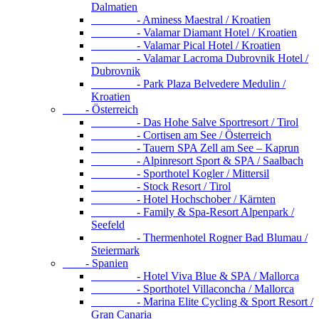
Dalmatien
- Aminess Maestral / Kroatien
- Valamar Diamant Hotel / Kroatien
- Valamar Pical Hotel / Kroatien
- Valamar Lacroma Dubrovnik Hotel /
Dubrovnik
- Park Plaza Belvedere Medulin /
Kroatien
- Österreich
- Das Hohe Salve Sportresort / Tirol
- Cortisen am See / Österreich
- Tauern SPA Zell am See – Kaprun
- Alpinresort Sport & SPA / Saalbach
- Sporthotel Kogler / Mittersil
- Stock Resort / Tirol
- Hotel Hochschober / Kärnten
- Family & Spa-Resort Alpenpark /
Seefeld
- Thermenhotel Rogner Bad Blumau /
Steiermark
- Spanien
- Hotel Viva Blue & SPA / Mallorca
- Sporthotel Villaconcha / Mallorca
- Marina Elite Cycling & Sport Resort /
Gran Canaria