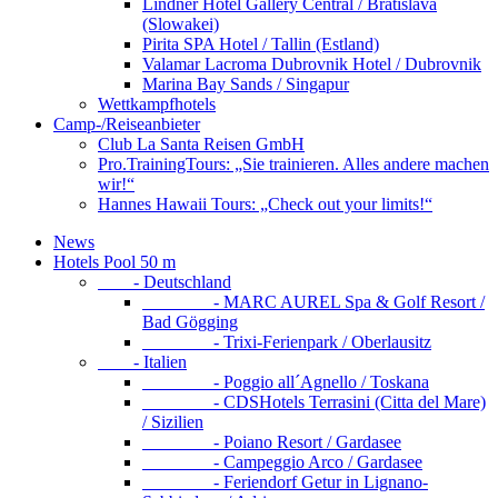
Lindner Hotel Gallery Central / Bratislava
(Slowakei)
Pirita SPA Hotel / Tallin (Estland)
Valamar Lacroma Dubrovnik Hotel / Dubrovnik
Marina Bay Sands / Singapur
Wettkampfhotels
Camp-/Reiseanbieter
Club La Santa Reisen GmbH
Pro.TrainingTours: „Sie trainieren. Alles andere machen
wir!“
Hannes Hawaii Tours: „Check out your limits!“
News
Hotels Pool 50 m
- Deutschland
- MARC AUREL Spa & Golf Resort /
Bad Gögging
- Trixi-Ferienpark / Oberlausitz
- Italien
- Poggio all´Agnello / Toskana
- CDSHotels Terrasini (Citta del Mare)
/ Sizilien
- Poiano Resort / Gardasee
- Campeggio Arco / Gardasee
- Feriendorf Getur in Lignano-