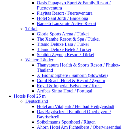
Oasis Papagayo Sport & Family Resort /
Fuerteventura
Playitas Resort / Fuerteventura
Hotel Sant Jordi / Barcelona
Barceló Lanzarote Active Resort
Türkei
Gloria Sports Arena / Türkei
The Xanthe Resort & Spa / Türkei
Titanic Deluxe Lara / Türkei
Titanic Deluxe Belek / Türkei
Sentido Zeynep Resort / Türkei
Weitere Länder
Thanyapura Health & Sports Resort / Phuket-
Thailand
X-Bionic-Sphere / Samorin (Slowakei)
Coral Beach Hotel & Resort / Zypern
Royal & Imperial Belvedere / Kreta
Arribas Sintra Hotel / Portugal
Hotels Pool 25 m
Deutschland
Hotel am Vitalpark / Heilbad Heiligenstadt
Das Bayrischzell Familotel Oberbayern /
Bayrischzell
Soibelmanns Sporthotel / Rügen
Ahorn Hotel Am Fichtelberg / Oberwiesenthal