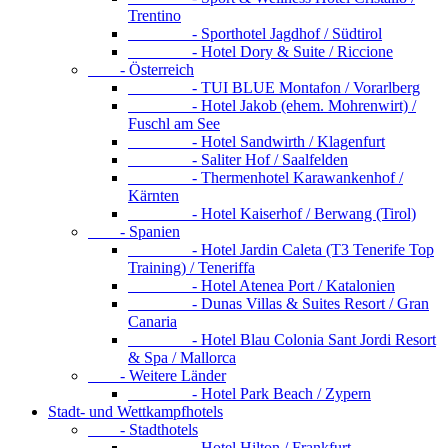
Trentino
- Sporthotel Jagdhof / Südtirol
- Hotel Dory & Suite / Riccione
- Österreich
- TUI BLUE Montafon / Vorarlberg
- Hotel Jakob (ehem. Mohrenwirt) /
Fuschl am See
- Hotel Sandwirth / Klagenfurt
- Saliter Hof / Saalfelden
- Thermenhotel Karawankenhof /
Kärnten
- Hotel Kaiserhof / Berwang (Tirol)
- Spanien
- Hotel Jardin Caleta (T3 Tenerife Top
Training) / Teneriffa
- Hotel Atenea Port / Katalonien
- Dunas Villas & Suites Resort / Gran
Canaria
- Hotel Blau Colonia Sant Jordi Resort
& Spa / Mallorca
- Weitere Länder
- Hotel Park Beach / Zypern
Stadt- und Wettkampfhotels
- Stadthotels
- Hotel Hilton / Frankfurt