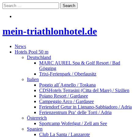
mein-triathlonhotel.de
News
Hotels Pool 50 m
Deutschland
MARC AUREL Spa & Golf Resort / Bad
Gögging
Trixi-Ferienpark / Oberlausitz
Italien
Poggio all´Agnello / Toskana
CDSHotels Terrasini (Citta del Mare) / Sizilien
Poiano Resort / Gardasee
Campeggio Arco / Gardasee
Feriendorf Getur in Lignano-Sabbiadoro / Adria
Ferienzentrum Pra‘ delle Torri / Adria
Österreich
Sportcamp Woferlgut / Zell am See
Spanien
Club La Santa / Lanzarote