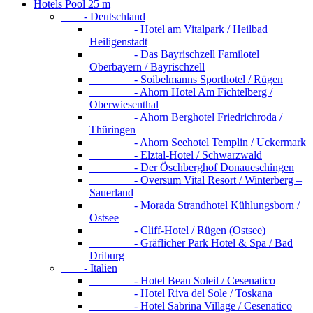
Hotels Pool 25 m
- Deutschland
- Hotel am Vitalpark / Heilbad
Heiligenstadt
- Das Bayrischzell Familotel
Oberbayern / Bayrischzell
- Soibelmanns Sporthotel / Rügen
- Ahorn Hotel Am Fichtelberg /
Oberwiesenthal
- Ahorn Berghotel Friedrichroda /
Thüringen
- Ahorn Seehotel Templin / Uckermark
- Elztal-Hotel / Schwarzwald
- Der Öschberghof Donaueschingen
- Oversum Vital Resort / Winterberg –
Sauerland
- Morada Strandhotel Kühlungsborn /
Ostsee
- Cliff-Hotel / Rügen (Ostsee)
- Gräflicher Park Hotel & Spa / Bad
Driburg
- Italien
- Hotel Beau Soleil / Cesenatico
- Hotel Riva del Sole / Toskana
- Hotel Sabrina Village / Cesenatico