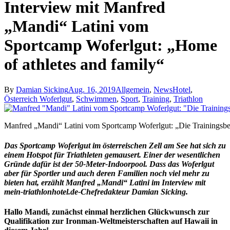
Interview mit Manfred
„Mandi“ Latini vom
Sportcamp Woferlgut: „Home
of athletes and family“
By
Damian Sicking
Aug. 16, 2019
Allgemein
,
News
Hotel
,
Österreich Woferlgut
,
Schwimmen
,
Sport
,
Training
,
Triathlon
Manfred „Mandi“ Latini vom Sportcamp Woferlgut: „Die Trainingsbed
Das Sportcamp Woferlgut im österreischen Zell am See hat sich zu
einem Hotspot für Triathleten gemausert. Einer der wesentlichen
Gründe dafür ist der 50-Meter-Indoorpool. Dass das Woferlgut
aber für Sportler und auch deren Familien noch viel mehr zu
bieten hat, erzählt Manfred „Mandi“ Latini im Interview mit
mein-triathlonhotel.de-Chefredakteur Damian Sicking.
Hallo Mandi, zunächst einmal herzlichen Glückwunsch zur
Qualifikation zur Ironman-Weltmeisterschaften auf Hawaii in