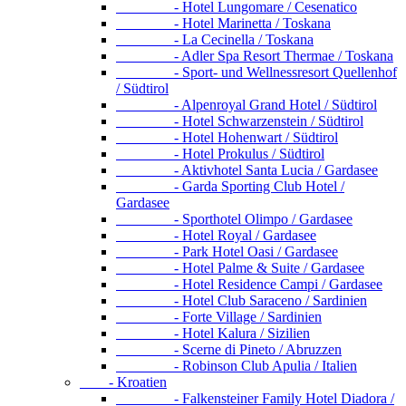
- Hotel Lungomare / Cesenatico
- Hotel Marinetta / Toskana
- La Cecinella / Toskana
- Adler Spa Resort Thermae / Toskana
- Sport- und Wellnessresort Quellenhof
/ Südtirol
- Alpenroyal Grand Hotel / Südtirol
- Hotel Schwarzenstein / Südtirol
- Hotel Hohenwart / Südtirol
- Hotel Prokulus / Südtirol
- Aktivhotel Santa Lucia / Gardasee
- Garda Sporting Club Hotel /
Gardasee
- Sporthotel Olimpo / Gardasee
- Hotel Royal / Gardasee
- Park Hotel Oasi / Gardasee
- Hotel Palme & Suite / Gardasee
- Hotel Residence Campi / Gardasee
- Hotel Club Saraceno / Sardinien
- Forte Village / Sardinien
- Hotel Kalura / Sizilien
- Scerne di Pineto / Abruzzen
- Robinson Club Apulia / Italien
- Kroatien
- Falkensteiner Family Hotel Diadora /