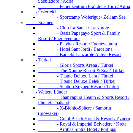
Sabbiadoro / Adria
- Ferienzentrum Pra‘ delle Torri / Adria
- Österreich
- Sportcamp Woferlgut / Zell am See
- Spanien
- Club La Santa / Lanzarote
- Oasis Papagayo Sport & Family
Resort / Fuerteventura
- Playitas Resort / Fuerteventura
- Hotel Sant Jordi / Barcelona
- Barceló Lanzarote Active Resort
- Türkei
- Gloria Sports Arena / Türkei
- The Xanthe Resort & Spa / Türkei
- Titanic Deluxe Lara / Türkei
- Titanic Deluxe Belek / Türkei
- Sentido Zeynep Resort / Türkei
- Weitere Länder
- Thanyapura Health & Sports Resort /
Phuket-Thailand
- X-Bionic-Sphere / Samorin
(Slowakei)
- Coral Beach Hotel & Resort / Zypern
- Royal & Imperial Belvedere / Kreta
- Arribas Sintra Hotel / Portugal