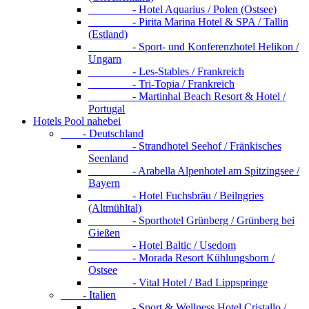
- Hotel Aquarius / Polen (Ostsee)
- Pirita Marina Hotel & SPA / Tallin
(Estland)
- Sport- und Konferenzhotel Helikon /
Ungarn
- Les-Stables / Frankreich
- Tri-Topia / Frankreich
- Martinhal Beach Resort & Hotel /
Portugal
Hotels Pool nahebei
- Deutschland
- Strandhotel Seehof / Fränkisches
Seenland
- Arabella Alpenhotel am Spitzingsee /
Bayern
- Hotel Fuchsbräu / Beilngries
(Altmühltal)
- Sporthotel Grünberg / Grünberg bei
Gießen
- Hotel Baltic / Usedom
- Morada Resort Kühlungsborn /
Ostsee
- Vital Hotel / Bad Lippspringe
- Italien
- Sport & Wellness Hotel Cristallo /