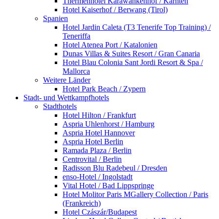
Thermenhotel Karawankenhof / Kärnten
Hotel Kaiserhof / Berwang (Tirol)
Spanien
Hotel Jardin Caleta (T3 Tenerife Top Training) /
Teneriffa
Hotel Atenea Port / Katalonien
Dunas Villas & Suites Resort / Gran Canaria
Hotel Blau Colonia Sant Jordi Resort & Spa /
Mallorca
Weitere Länder
Hotel Park Beach / Zypern
Stadt- und Wettkampfhotels
Stadthotels
Hotel Hilton / Frankfurt
Aspria Uhlenhorst / Hamburg
Aspria Hotel Hannover
Aspria Hotel Berlin
Ramada Plaza / Berlin
Centrovital / Berlin
Radisson Blu Radebeul / Dresden
enso-Hotel / Ingolstadt
Vital Hotel / Bad Lippspringe
Hotel Molitor Paris MGallery Collection / Paris
(Frankreich)
Hotel Czászár/Budapest