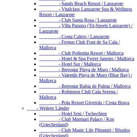
- Sands Beach Resort / Lanzarote
- Vitalclass Lanzarote Spa & Wellness
Resort / Lanzarote
- Club Santa Rosa / Lanzarote
- Villa Paraiso (Tri-Sports Lanzarote) /
Lanzarote
- Costa Calero / Lanzarote
- Fergus Club Font de Sa Cala /
Mallorca
- Club Pollentia Resort / Mallorca
- Hotel & Spa Ferrer Janeiro / Mallorca
- Hotel Sur / Mallorca
- Iberostar Playa de Muro / Mallorca
- Valentín Playa de Muro (Blue Bay) /
Mallorca
- Iberostar Bahia de Palma / Mallorca
- Robinson Club Cala Serena /
Mallorca
- Pola Resort Giverola / Costa Brava
- Weitere Länder
- Hotel Srni / Tschechien
- Club Marmari Palace / Kos
(Griechenland)
- Club Magic Life Plimmiri / Rhodos
(Griechenland)