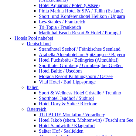
Hotel Aquarius / Polen (Ostsee)
Pirita Marina Hotel & SPA / Tallin (Estland)
Sport- und Konferenzhotel Helikon / Ungarn
Les-Stables / Frankreich
Tri-Topia / Frankreich
Martinhal Beach Resort & Hotel / Portugal
Hotels Pool nahebei
Deutschland
Strandhotel Seehof / Fränkisches Seenland
Arabella Alpenhotel am Spitzingsee / Bayern
Hotel Fuchsbräu / Beilngries (Altmühltal)
Sporthotel Grünberg / Grünberg bei Gießen
Hotel Baltic / Usedom
Morada Resort Kühlungsborn / Ostsee
Vital Hotel / Bad Lippspringe
Italien
Sport & Wellness Hotel Cristallo / Trentino
Sporthotel Jagdhof / Südtirol
Hotel Dory & Suite / Riccione
Österreich
TUI BLUE Montafon / Vorarlberg
Hotel Jakob (ehem. Mohrenwirt) / Fuschl am See
Hotel Sandwirth / Klagenfurt
Saliter Hof / Saalfelden