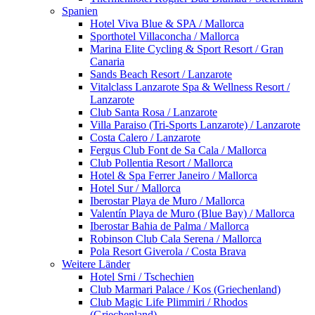
Spanien
Hotel Viva Blue & SPA / Mallorca
Sporthotel Villaconcha / Mallorca
Marina Elite Cycling & Sport Resort / Gran
Canaria
Sands Beach Resort / Lanzarote
Vitalclass Lanzarote Spa & Wellness Resort /
Lanzarote
Club Santa Rosa / Lanzarote
Villa Paraiso (Tri-Sports Lanzarote) / Lanzarote
Costa Calero / Lanzarote
Fergus Club Font de Sa Cala / Mallorca
Club Pollentia Resort / Mallorca
Hotel & Spa Ferrer Janeiro / Mallorca
Hotel Sur / Mallorca
Iberostar Playa de Muro / Mallorca
Valentín Playa de Muro (Blue Bay) / Mallorca
Iberostar Bahia de Palma / Mallorca
Robinson Club Cala Serena / Mallorca
Pola Resort Giverola / Costa Brava
Weitere Länder
Hotel Srni / Tschechien
Club Marmari Palace / Kos (Griechenland)
Club Magic Life Plimmiri / Rhodos
(Griechenland)