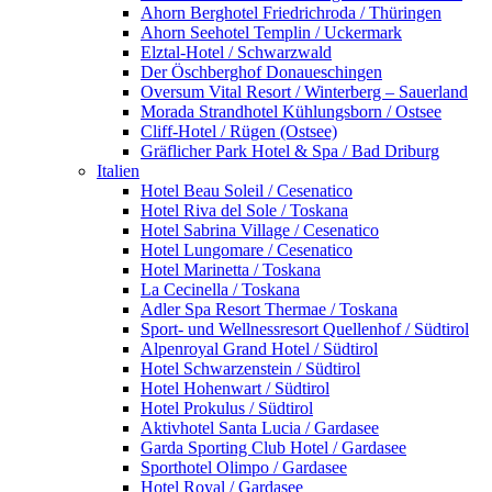
Ahorn Berghotel Friedrichroda / Thüringen
Ahorn Seehotel Templin / Uckermark
Elztal-Hotel / Schwarzwald
Der Öschberghof Donaueschingen
Oversum Vital Resort / Winterberg – Sauerland
Morada Strandhotel Kühlungsborn / Ostsee
Cliff-Hotel / Rügen (Ostsee)
Gräflicher Park Hotel & Spa / Bad Driburg
Italien
Hotel Beau Soleil / Cesenatico
Hotel Riva del Sole / Toskana
Hotel Sabrina Village / Cesenatico
Hotel Lungomare / Cesenatico
Hotel Marinetta / Toskana
La Cecinella / Toskana
Adler Spa Resort Thermae / Toskana
Sport- und Wellnessresort Quellenhof / Südtirol
Alpenroyal Grand Hotel / Südtirol
Hotel Schwarzenstein / Südtirol
Hotel Hohenwart / Südtirol
Hotel Prokulus / Südtirol
Aktivhotel Santa Lucia / Gardasee
Garda Sporting Club Hotel / Gardasee
Sporthotel Olimpo / Gardasee
Hotel Royal / Gardasee