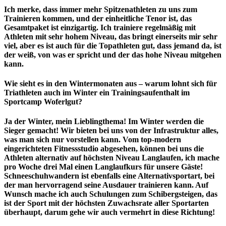
Ich merke, dass immer mehr Spitzenathleten zu uns zum
Trainieren kommen, und der einheitliche Tenor ist, das
Gesamtpaket ist einzigartig. Ich trainiere regelmäßig mit
Athleten mit sehr hohem Niveau, das bringt einerseits mir sehr
viel, aber es ist auch für die Topathleten gut, dass jemand da, ist
der weiß, von was er spricht und der das hohe Niveau mitgehen
kann.
Wie sieht es in den Wintermonaten aus – warum lohnt sich für
Triathleten auch im Winter ein Trainingsaufenthalt im
Sportcamp Woferlgut?
Ja der Winter, mein Lieblingthema! Im Winter werden die
Sieger gemacht! Wir bieten bei uns von der Infrastruktur alles,
was man sich nur vorstellen kann. Vom top-modern
eingerichteten Fitnessstudio abgesehen, können bei uns die
Athleten alternativ auf höchsten Niveau Langlaufen, ich mache
pro Woche drei Mal einen Langlaufkurs für unsere Gäste!
Schneeschuhwandern ist ebenfalls eine Alternativsportart, bei
der man hervorragend seine Ausdauer trainieren kann. Auf
Wunsch mache ich auch Schulungen zum Schibergsteigen, das
ist der Sport mit der höchsten Zuwachsrate aller Sportarten
überhaupt, darum gehe wir auch vermehrt in diese Richtung!