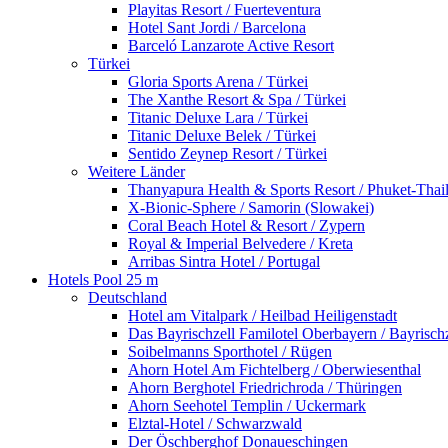
Playitas Resort / Fuerteventura
Hotel Sant Jordi / Barcelona
Barceló Lanzarote Active Resort
Türkei
Gloria Sports Arena / Türkei
The Xanthe Resort & Spa / Türkei
Titanic Deluxe Lara / Türkei
Titanic Deluxe Belek / Türkei
Sentido Zeynep Resort / Türkei
Weitere Länder
Thanyapura Health & Sports Resort / Phuket-Thai
X-Bionic-Sphere / Samorin (Slowakei)
Coral Beach Hotel & Resort / Zypern
Royal & Imperial Belvedere / Kreta
Arribas Sintra Hotel / Portugal
Hotels Pool 25 m
Deutschland
Hotel am Vitalpark / Heilbad Heiligenstadt
Das Bayrischzell Familotel Oberbayern / Bayrischz
Soibelmanns Sporthotel / Rügen
Ahorn Hotel Am Fichtelberg / Oberwiesenthal
Ahorn Berghotel Friedrichroda / Thüringen
Ahorn Seehotel Templin / Uckermark
Elztal-Hotel / Schwarzwald
Der Öschberghof Donaueschingen