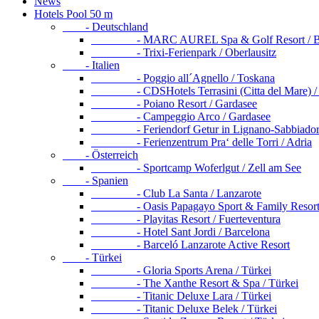
News
Hotels Pool 50 m
- Deutschland
- MARC AUREL Spa & Golf Resort / Ba
- Trixi-Ferienpark / Oberlausitz
- Italien
- Poggio all´Agnello / Toskana
- CDSHotels Terrasini (Citta del Mare) / S
- Poiano Resort / Gardasee
- Campeggio Arco / Gardasee
- Feriendorf Getur in Lignano-Sabbiadoro
- Ferienzentrum Pra‘ delle Torri / Adria
- Österreich
- Sportcamp Woferlgut / Zell am See
- Spanien
- Club La Santa / Lanzarote
- Oasis Papagayo Sport & Family Resort / 
- Playitas Resort / Fuerteventura
- Hotel Sant Jordi / Barcelona
- Barceló Lanzarote Active Resort
- Türkei
- Gloria Sports Arena / Türkei
- The Xanthe Resort & Spa / Türkei
- Titanic Deluxe Lara / Türkei
- Titanic Deluxe Belek / Türkei