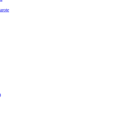
arote
)