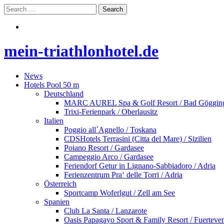
mein-triathlonhotel.de
News
Hotels Pool 50 m
Deutschland
MARC AUREL Spa & Golf Resort / Bad Göggin
Trixi-Ferienpark / Oberlausitz
Italien
Poggio all´Agnello / Toskana
CDSHotels Terrasini (Citta del Mare) / Sizilien
Poiano Resort / Gardasee
Campeggio Arco / Gardasee
Feriendorf Getur in Lignano-Sabbiadoro / Adria
Ferienzentrum Pra‘ delle Torri / Adria
Österreich
Sportcamp Woferlgut / Zell am See
Spanien
Club La Santa / Lanzarote
Oasis Papagayo Sport & Family Resort / Fuerteve