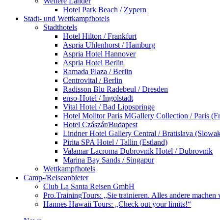
Weitere Länder
Hotel Park Beach / Zypern
Stadt- und Wettkampfhotels
Stadthotels
Hotel Hilton / Frankfurt
Aspria Uhlenhorst / Hamburg
Aspria Hotel Hannover
Aspria Hotel Berlin
Ramada Plaza / Berlin
Centrovital / Berlin
Radisson Blu Radebeul / Dresden
enso-Hotel / Ingolstadt
Vital Hotel / Bad Lippspringe
Hotel Molitor Paris MGallery Collection / Paris (F
Hotel Czászár/Budapest
Lindner Hotel Gallery Central / Bratislava (Slowak
Pirita SPA Hotel / Tallin (Estland)
Valamar Lacroma Dubrovnik Hotel / Dubrovnik
Marina Bay Sands / Singapur
Wettkampfhotels
Camp-/Reiseanbieter
Club La Santa Reisen GmbH
Pro.TrainingTours: „Sie trainieren. Alles andere machen 
Hannes Hawaii Tours: „Check out your limits!“