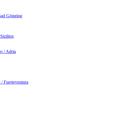
d Gögging
izilien
 / Adria
Fuerteventura