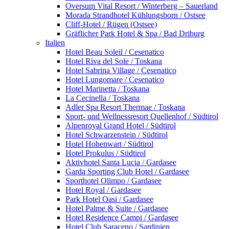
Oversum Vital Resort / Winterberg – Sauerland
Morada Strandhotel Kühlungsborn / Ostsee
Cliff-Hotel / Rügen (Ostsee)
Gräflicher Park Hotel & Spa / Bad Driburg
Italien
Hotel Beau Soleil / Cesenatico
Hotel Riva del Sole / Toskana
Hotel Sabrina Village / Cesenatico
Hotel Lungomare / Cesenatico
Hotel Marinetta / Toskana
La Cecinella / Toskana
Adler Spa Resort Thermae / Toskana
Sport- und Wellnessresort Quellenhof / Südtirol
Alpenroyal Grand Hotel / Südtirol
Hotel Schwarzenstein / Südtirol
Hotel Hohenwart / Südtirol
Hotel Prokulus / Südtirol
Aktivhotel Santa Lucia / Gardasee
Garda Sporting Club Hotel / Gardasee
Sporthotel Olimpo / Gardasee
Hotel Royal / Gardasee
Park Hotel Oasi / Gardasee
Hotel Palme & Suite / Gardasee
Hotel Residence Campi / Gardasee
Hotel Club Saraceno / Sardinien