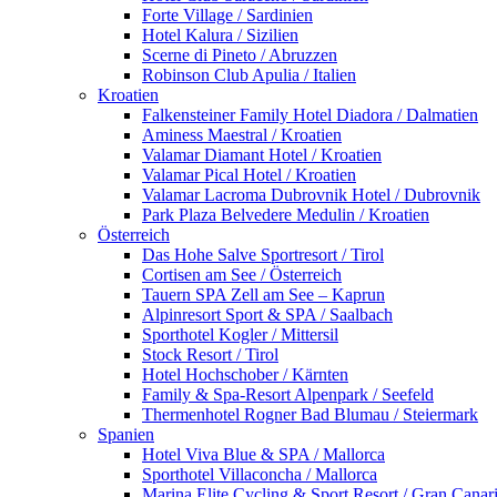
Forte Village / Sardinien
Hotel Kalura / Sizilien
Scerne di Pineto / Abruzzen
Robinson Club Apulia / Italien
Kroatien
Falkensteiner Family Hotel Diadora / Dalmatien
Aminess Maestral / Kroatien
Valamar Diamant Hotel / Kroatien
Valamar Pical Hotel / Kroatien
Valamar Lacroma Dubrovnik Hotel / Dubrovnik
Park Plaza Belvedere Medulin / Kroatien
Österreich
Das Hohe Salve Sportresort / Tirol
Cortisen am See / Österreich
Tauern SPA Zell am See – Kaprun
Alpinresort Sport & SPA / Saalbach
Sporthotel Kogler / Mittersil
Stock Resort / Tirol
Hotel Hochschober / Kärnten
Family & Spa-Resort Alpenpark / Seefeld
Thermenhotel Rogner Bad Blumau / Steiermark
Spanien
Hotel Viva Blue & SPA / Mallorca
Sporthotel Villaconcha / Mallorca
Marina Elite Cycling & Sport Resort / Gran Canar