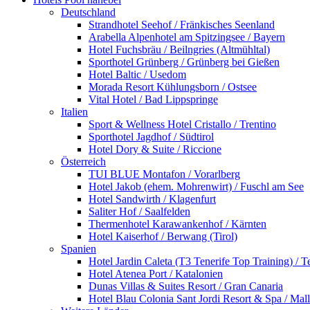
Deutschland
Strandhotel Seehof / Fränkisches Seenland
Arabella Alpenhotel am Spitzingsee / Bayern
Hotel Fuchsbräu / Beilngries (Altmühltal)
Sporthotel Grünberg / Grünberg bei Gießen
Hotel Baltic / Usedom
Morada Resort Kühlungsborn / Ostsee
Vital Hotel / Bad Lippspringe
Italien
Sport & Wellness Hotel Cristallo / Trentino
Sporthotel Jagdhof / Südtirol
Hotel Dory & Suite / Riccione
Österreich
TUI BLUE Montafon / Vorarlberg
Hotel Jakob (ehem. Mohrenwirt) / Fuschl am See
Hotel Sandwirth / Klagenfurt
Saliter Hof / Saalfelden
Thermenhotel Karawankenhof / Kärnten
Hotel Kaiserhof / Berwang (Tirol)
Spanien
Hotel Jardin Caleta (T3 Tenerife Top Training) / T
Hotel Atenea Port / Katalonien
Dunas Villas & Suites Resort / Gran Canaria
Hotel Blau Colonia Sant Jordi Resort & Spa / Mal