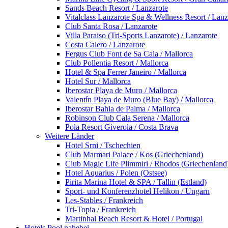
Sands Beach Resort / Lanzarote
Vitalclass Lanzarote Spa & Wellness Resort / Lanz
Club Santa Rosa / Lanzarote
Villa Paraiso (Tri-Sports Lanzarote) / Lanzarote
Costa Calero / Lanzarote
Fergus Club Font de Sa Cala / Mallorca
Club Pollentia Resort / Mallorca
Hotel & Spa Ferrer Janeiro / Mallorca
Hotel Sur / Mallorca
Iberostar Playa de Muro / Mallorca
Valentín Playa de Muro (Blue Bay) / Mallorca
Iberostar Bahia de Palma / Mallorca
Robinson Club Cala Serena / Mallorca
Pola Resort Giverola / Costa Brava
Weitere Länder
Hotel Srni / Tschechien
Club Marmari Palace / Kos (Griechenland)
Club Magic Life Plimmiri / Rhodos (Griechenland
Hotel Aquarius / Polen (Ostsee)
Pirita Marina Hotel & SPA / Tallin (Estland)
Sport- und Konferenzhotel Helikon / Ungarn
Les-Stables / Frankreich
Tri-Topia / Frankreich
Martinhal Beach Resort & Hotel / Portugal
Hotels Pool nahebei