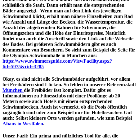
schließlich die Stadt. Dann erhält man die entsprechenden
Bäder angezeigt. Wenn man auf den Link des jeweiligen
Schwimmbad klickt, erhält man nähere Einzelheiten zum Bad
wie Anzahl und Länge der Becken, die Wassertemperatur, die
Anzahl der abgetrennten Bahnen für Schwimmer, die
Öffnungszeiten und die Höhe der Eintrittspreise. Natürlich
findet man auch die Anschrift sowie den Link auf die Webseite
des Bades. Bei größeren Schwimmbädern gibt es auch
Kommentare von Besuchern. So sieht zum Beispiel die Seite für
die Olympia-Schwimmhalle in München aus:
https://www.swimmersguide.com/ViewFacility.aspx?
fid=5975&cid=3285
Okay, es sind nicht alle Schwimmbäder aufgeführt, vor allem
bei Freibädern sind Lücken. So fehlen in unserer Referenzstadt
München
die Freibäder fast komplett. Dafür gibt es
Informationen zu Fitnessclubs mit einer Poollänge ab 20
Metern sowie auch Hotels mit einem entsprechenden
Schwimmbecken. Auch ist vermerkt, ob die Pools öffentlich
zugänglich sind oder zum Beispiel nur für Hotelbesucher. Gut
auch: Selbst kleinere Orte werden gefunden, wie zum Beispiel
Ahaus in Westfalen
.
Unser Fazit: Ein prima und nützliches Tool für alle, die