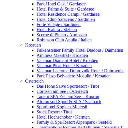
Park Hotel Oasi / Gardasee
Hotel Palme & Suite / Gardasee
Hotel Residence Campi / Gardasee
Hotel Club Saraceno / Sardinien
Forte Village / Sardinien
Hotel Kalura / Sizilien
Scerne di Pineto / Abruzzen
Robinson Club Apulia / Italien
Kroatien
Falkensteiner Family Hotel Diadora / Dalmatien
Aminess Maestral / Kroatien
Valamar Diamant Hotel / Kroatien
Valamar Pical Hotel / Kroatien
Valamar Lacroma Dubrovnik Hotel / Dubrovnik
Park Plaza Belvedere Medulin / Kroatien
Österreich
Das Hohe Salve Sportresort / Tirol
Cortisen am See / Österreich
Tauern SPA Zell am See – Kaprun
Alpinresort Sport & SPA / Saalbach
Sporthotel Kogler / Mittersil
Stock Resort / Tirol
Hotel Hochschober / Kärnten
Family & Spa-Resort Alpenpark / Seefeld
Thermenhotel Rogner Bad Blumau / Steiermark