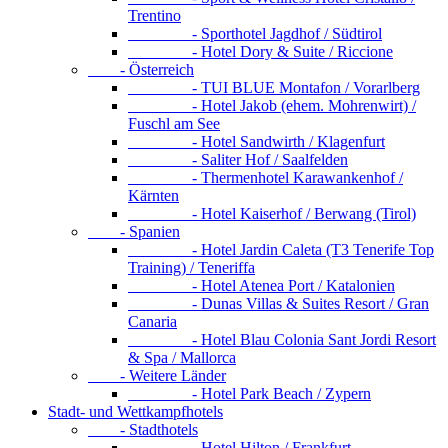
Trentino
- Sporthotel Jagdhof / Südtirol
- Hotel Dory & Suite / Riccione
- Österreich
- TUI BLUE Montafon / Vorarlberg
- Hotel Jakob (ehem. Mohrenwirt) /
Fuschl am See
- Hotel Sandwirth / Klagenfurt
- Saliter Hof / Saalfelden
- Thermenhotel Karawankenhof /
Kärnten
- Hotel Kaiserhof / Berwang (Tirol)
- Spanien
- Hotel Jardin Caleta (T3 Tenerife Top
Training) / Teneriffa
- Hotel Atenea Port / Katalonien
- Dunas Villas & Suites Resort / Gran
Canaria
- Hotel Blau Colonia Sant Jordi Resort
& Spa / Mallorca
- Weitere Länder
- Hotel Park Beach / Zypern
Stadt- und Wettkampfhotels
- Stadthotels
- Hotel Hilton / Frankfurt