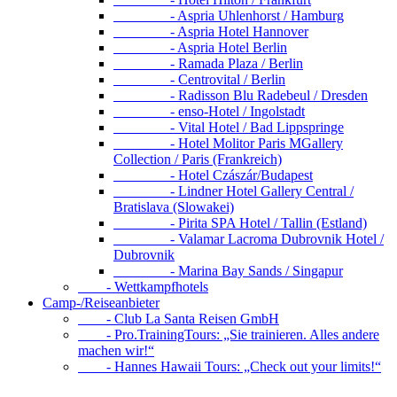
- Aspria Uhlenhorst / Hamburg
- Aspria Hotel Hannover
- Aspria Hotel Berlin
- Ramada Plaza / Berlin
- Centrovital / Berlin
- Radisson Blu Radebeul / Dresden
- enso-Hotel / Ingolstadt
- Vital Hotel / Bad Lippspringe
- Hotel Molitor Paris MGallery
Collection / Paris (Frankreich)
- Hotel Czászár/Budapest
- Lindner Hotel Gallery Central /
Bratislava (Slowakei)
- Pirita SPA Hotel / Tallin (Estland)
- Valamar Lacroma Dubrovnik Hotel /
Dubrovnik
- Marina Bay Sands / Singapur
- Wettkampfhotels
Camp-/Reiseanbieter
- Club La Santa Reisen GmbH
- Pro.TrainingTours: „Sie trainieren. Alles andere
machen wir!“
- Hannes Hawaii Tours: „Check out your limits!“