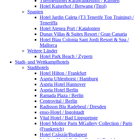
Thermenhotel Karawankenhof / Kärnten
Hotel Kaiserhof / Berwang (Tirol)
Spanien
Hotel Jardin Caleta (T3 Tenerife Top Training) /
Teneriffa
Hotel Atenea Port / Katalonien
Dunas Villas & Suites Resort / Gran Canaria
Hotel Blau Colonia Sant Jordi Resort & Spa /
Mallorca
Weitere Länder
Hotel Park Beach / Zypern
Stadt- und Wettkampfhotels
Stadthotels
Hotel Hilton / Frankfurt
Aspria Uhlenhorst / Hamburg
Aspria Hotel Hannover
Aspria Hotel Berlin
Ramada Plaza / Berlin
Centrovital / Berlin
Radisson Blu Radebeul / Dresden
enso-Hotel / Ingolstadt
Vital Hotel / Bad Lippspringe
Hotel Molitor Paris MGallery Collection / Paris
(Frankreich)
Hotel Czászár/Budapest