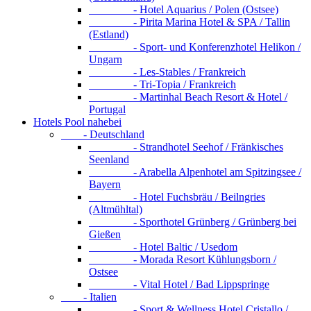
- Hotel Aquarius / Polen (Ostsee)
- Pirita Marina Hotel & SPA / Tallin
(Estland)
- Sport- und Konferenzhotel Helikon /
Ungarn
- Les-Stables / Frankreich
- Tri-Topia / Frankreich
- Martinhal Beach Resort & Hotel /
Portugal
Hotels Pool nahebei
- Deutschland
- Strandhotel Seehof / Fränkisches
Seenland
- Arabella Alpenhotel am Spitzingsee /
Bayern
- Hotel Fuchsbräu / Beilngries
(Altmühltal)
- Sporthotel Grünberg / Grünberg bei
Gießen
- Hotel Baltic / Usedom
- Morada Resort Kühlungsborn /
Ostsee
- Vital Hotel / Bad Lippspringe
- Italien
- Sport & Wellness Hotel Cristallo /