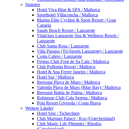
Spanien
Hotel Viva Blue & SPA / Mallorca
Sporthotel Villaconcha / Mallorca
Marina Elite Cycling & Sport Resort / Gran
Canaria
Sands Beach Resort / Lanzarote
Vitalclass Lanzarote Spa & Wellness Resort /
Lanzarote
Club Santa Rosa / Lanzarote
Villa Paraiso (Tri-Sports Lanzarote) / Lanzarote
Costa Calero / Lanzarote
Fergus Club Font de Sa Cala / Mallorca
Club Pollentia Resort / Mallorca
Hotel & Spa Ferrer Janeiro / Mallorca
Hotel Sur / Mallorca
Iberostar Playa de Muro / Mallorca
Valentín Playa de Muro (Blue Bay) / Mallorca
Iberostar Bahia de Palma / Mallorca
Robinson Club Cala Serena / Mallorca
Pola Resort Giverola / Costa Brava
Weitere Länder
Hotel Srni / Tschechien
Club Marmari Palace / Kos (Griechenland)
Club Magic Life Plimmiri / Rhodos
(Griechenland)