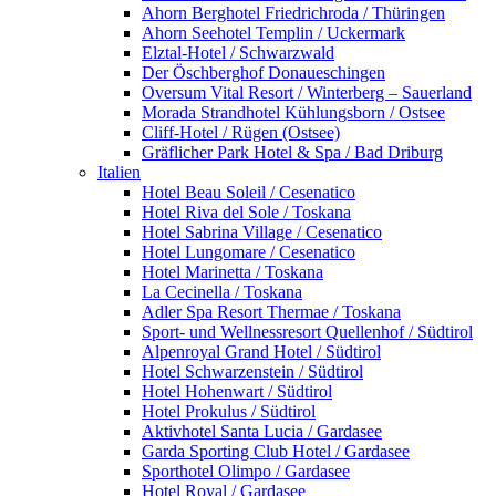
Ahorn Berghotel Friedrichroda / Thüringen
Ahorn Seehotel Templin / Uckermark
Elztal-Hotel / Schwarzwald
Der Öschberghof Donaueschingen
Oversum Vital Resort / Winterberg – Sauerland
Morada Strandhotel Kühlungsborn / Ostsee
Cliff-Hotel / Rügen (Ostsee)
Gräflicher Park Hotel & Spa / Bad Driburg
Italien
Hotel Beau Soleil / Cesenatico
Hotel Riva del Sole / Toskana
Hotel Sabrina Village / Cesenatico
Hotel Lungomare / Cesenatico
Hotel Marinetta / Toskana
La Cecinella / Toskana
Adler Spa Resort Thermae / Toskana
Sport- und Wellnessresort Quellenhof / Südtirol
Alpenroyal Grand Hotel / Südtirol
Hotel Schwarzenstein / Südtirol
Hotel Hohenwart / Südtirol
Hotel Prokulus / Südtirol
Aktivhotel Santa Lucia / Gardasee
Garda Sporting Club Hotel / Gardasee
Sporthotel Olimpo / Gardasee
Hotel Royal / Gardasee