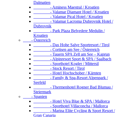
Dalmatien
- Aminess Maestral / Kroatien
- Valamar Diamant Hotel / Kroatien
- Valamar Pical Hotel / Kroatien
- Valamar Lacroma Dubrovnik Hotel /
Dubrovnik
- Park Plaza Belvedere Medulin /
Kroatien
- Österreich
- Das Hohe Salve Sportresort / Tirol
- Cortisen am See / Österreich
- Tauern SPA Zell am See – Kaprun
- Alpinresort Sport & SPA / Saalbach
- Sporthotel Kogler / Mittersil
- Stock Resort / Tirol
- Hotel Hochschober / Kärnten
- Family & Spa-Resort Alpenpark /
Seefeld
- Thermenhotel Rogner Bad Blumau /
Steiermark
- Spanien
- Hotel Viva Blue & SPA / Mallorca
- Sporthotel Villaconcha / Mallorca
- Marina Elite Cycling & Sport Resort /
Gran Canaria