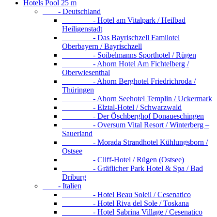
Hotels Pool 25 m
- Deutschland
- Hotel am Vitalpark / Heilbad
Heiligenstadt
- Das Bayrischzell Familotel
Oberbayern / Bayrischzell
- Soibelmanns Sporthotel / Rügen
- Ahorn Hotel Am Fichtelberg /
Oberwiesenthal
- Ahorn Berghotel Friedrichroda /
Thüringen
- Ahorn Seehotel Templin / Uckermark
- Elztal-Hotel / Schwarzwald
- Der Öschberghof Donaueschingen
- Oversum Vital Resort / Winterberg –
Sauerland
- Morada Strandhotel Kühlungsborn /
Ostsee
- Cliff-Hotel / Rügen (Ostsee)
- Gräflicher Park Hotel & Spa / Bad
Driburg
- Italien
- Hotel Beau Soleil / Cesenatico
- Hotel Riva del Sole / Toskana
- Hotel Sabrina Village / Cesenatico