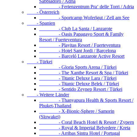
Sabbiadoro / Adria
- Ferienzentrum Pra‘ delle Torri / Adria
- Österreich
- Sportcamp Woferlgut / Zell am See
- Spanien
- Club La Santa / Lanzarote
- Oasis Papagayo Sport & Family
Resort / Fuerteventura
- Playitas Resort / Fuerteventura
- Hotel Sant Jordi / Barcelona
- Barceló Lanzarote Active Resort
- Türkei
- Gloria Sports Arena / Türkei
- The Xanthe Resort & Spa / Türkei
- Titanic Deluxe Lara / Türkei
- Titanic Deluxe Belek / Türkei
- Sentido Zeynep Resort / Türkei
- Weitere Länder
- Thanyapura Health & Sports Resort /
Phuket-Thailand
- X-Bionic-Sphere / Samorin
(Slowakei)
- Coral Beach Hotel & Resort / Zypern
- Royal & Imperial Belvedere / Kreta
- Arribas Sintra Hotel / Portugal