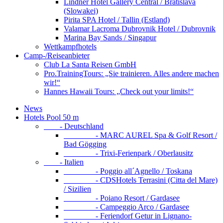
Lindner Hotel Gallery Central / Bratislava
(Slowakei)
Pirita SPA Hotel / Tallin (Estland)
Valamar Lacroma Dubrovnik Hotel / Dubrovnik
Marina Bay Sands / Singapur
Wettkampfhotels
Camp-/Reiseanbieter
Club La Santa Reisen GmbH
Pro.TrainingTours: „Sie trainieren. Alles andere machen
wir!“
Hannes Hawaii Tours: „Check out your limits!“
News
Hotels Pool 50 m
- Deutschland
- MARC AUREL Spa & Golf Resort /
Bad Gögging
- Trixi-Ferienpark / Oberlausitz
- Italien
- Poggio all´Agnello / Toskana
- CDSHotels Terrasini (Citta del Mare)
/ Sizilien
- Poiano Resort / Gardasee
- Campeggio Arco / Gardasee
- Feriendorf Getur in Lignano-