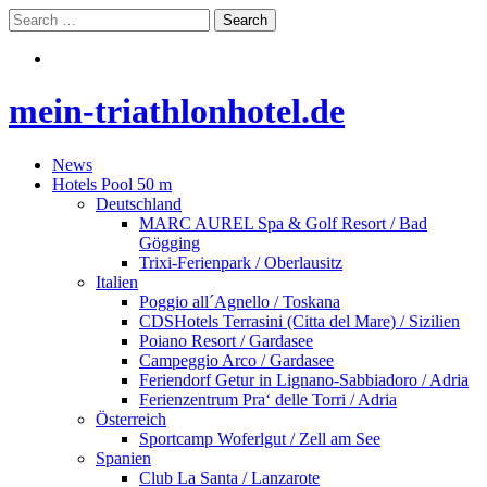
mein-triathlonhotel.de
News
Hotels Pool 50 m
Deutschland
MARC AUREL Spa & Golf Resort / Bad
Gögging
Trixi-Ferienpark / Oberlausitz
Italien
Poggio all´Agnello / Toskana
CDSHotels Terrasini (Citta del Mare) / Sizilien
Poiano Resort / Gardasee
Campeggio Arco / Gardasee
Feriendorf Getur in Lignano-Sabbiadoro / Adria
Ferienzentrum Pra‘ delle Torri / Adria
Österreich
Sportcamp Woferlgut / Zell am See
Spanien
Club La Santa / Lanzarote