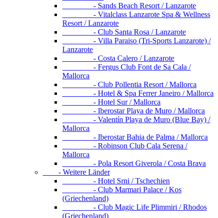
- Sands Beach Resort / Lanzarote
- Vitalclass Lanzarote Spa & Wellness
Resort / Lanzarote
- Club Santa Rosa / Lanzarote
- Villa Paraiso (Tri-Sports Lanzarote) /
Lanzarote
- Costa Calero / Lanzarote
- Fergus Club Font de Sa Cala /
Mallorca
- Club Pollentia Resort / Mallorca
- Hotel & Spa Ferrer Janeiro / Mallorca
- Hotel Sur / Mallorca
- Iberostar Playa de Muro / Mallorca
- Valentín Playa de Muro (Blue Bay) /
Mallorca
- Iberostar Bahia de Palma / Mallorca
- Robinson Club Cala Serena /
Mallorca
- Pola Resort Giverola / Costa Brava
- Weitere Länder
- Hotel Srni / Tschechien
- Club Marmari Palace / Kos
(Griechenland)
- Club Magic Life Plimmiri / Rhodos
(Griechenland)