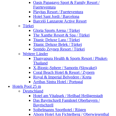
Oasis Papagayo Sport & Family Resort /
Fuerteventura
Playitas Resort / Fuerteventura
Hotel Sant Jordi / Barcelona
Barceló Lanzarote Active Resort
Türkei
Gloria Sports Arena / Türkei
The Xanthe Resort & Spa / Türkei
Titanic Deluxe Lara / Türkei
Titanic Deluxe Belek / Türkei
Sentido Zeynep Resort / Türkei
Weitere Länder
Thanyapura Health & Sports Resort / Phuket-
Thailand
X-Bionic-Sphere / Samorin (Slowakei)
Coral Beach Hotel & Resort / Zypern
Royal & Imperial Belvedere / Kreta
Arribas Sintra Hotel / Portugal
Hotels Pool 25 m
Deutschland
Hotel am Vitalpark / Heilbad Heiligenstadt
Das Bayrischzell Familotel Oberbayern /
Bayrischzell
Soibelmanns Sporthotel / Rügen
Ahorn Hotel Am Fichtelberg / Oberwiesenthal