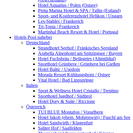
Hotel Aquarius / Polen (Ostsee)
Pirita Marina Hotel & SPA / Tallin (Estland)
Sport- und Konferenzhotel Helikon / Ungarn
Les-Stables / Frankreich
Tri-Topia / Frankreich
Martinhal Beach Resort & Hotel / Portugal
Hotels Pool nahebei
Deutschland
Strandhotel Seehof / Fränkisches Seenland
Arabella Alpenhotel am Spitzingsee / Bayern
Hotel Fuchsbräu / Beilngries (Altmühltal)
Sporthotel Grünberg / Grünberg bei Gießen
Hotel Baltic / Usedom
Morada Resort Kühlungsborn / Ostsee
Vital Hotel / Bad Lippspringe
Italien
Sport & Wellness Hotel Cristallo / Trentino
Sporthotel Jagdhof / Südtirol
Hotel Dory & Suite / Riccione
Österreich
TUI BLUE Montafon / Vorarlberg
Hotel Jakob (ehem. Mohrenwirt) / Fuschl am See
Hotel Sandwirth / Klagenfurt
Saliter Hof / Saalfelden