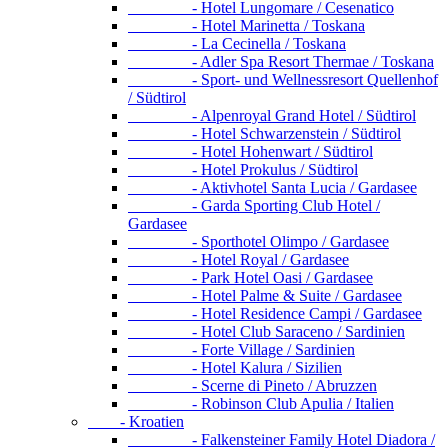
- Hotel Lungomare / Cesenatico
- Hotel Marinetta / Toskana
- La Cecinella / Toskana
- Adler Spa Resort Thermae / Toskana
- Sport- und Wellnessresort Quellenhof
/ Südtirol
- Alpenroyal Grand Hotel / Südtirol
- Hotel Schwarzenstein / Südtirol
- Hotel Hohenwart / Südtirol
- Hotel Prokulus / Südtirol
- Aktivhotel Santa Lucia / Gardasee
- Garda Sporting Club Hotel /
Gardasee
- Sporthotel Olimpo / Gardasee
- Hotel Royal / Gardasee
- Park Hotel Oasi / Gardasee
- Hotel Palme & Suite / Gardasee
- Hotel Residence Campi / Gardasee
- Hotel Club Saraceno / Sardinien
- Forte Village / Sardinien
- Hotel Kalura / Sizilien
- Scerne di Pineto / Abruzzen
- Robinson Club Apulia / Italien
- Kroatien
- Falkensteiner Family Hotel Diadora /