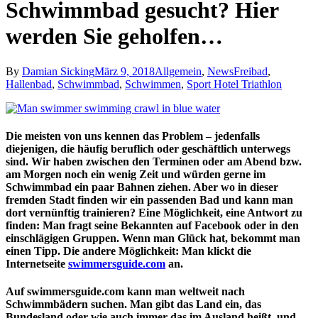
Schwimmbad gesucht? Hier
werden Sie geholfen…
By
Damian Sicking
März 9, 2018
Allgemein
,
News
Freibad
,
Hallenbad
,
Schwimmbad
,
Schwimmen
,
Sport Hotel Triathlon
Die meisten von uns kennen das Problem – jedenfalls
diejenigen, die häufig beruflich oder geschäftlich unterwegs
sind. Wir haben zwischen den Terminen oder am Abend bzw.
am Morgen noch ein wenig Zeit und würden gerne im
Schwimmbad ein paar Bahnen ziehen. Aber wo in dieser
fremden Stadt finden wir ein passenden Bad und kann man
dort vernünftig trainieren? Eine Möglichkeit, eine Antwort zu
finden: Man fragt seine Bekannten auf Facebook oder in den
einschlägigen Gruppen. Wenn man Glück hat, bekommt man
einen Tipp. Die andere Möglichkeit: Man klickt die
Internetseite
swimmersguide.com
an.
Auf swimmersguide.com kann man weltweit nach
Schwimmbädern suchen. Man gibt das Land ein, das
Bundesland oder wie auch immer das im Ausland heißt, und