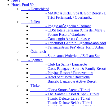
News
Hotels Pool 50 m
- Deutschland
- MARC AUREL Spa & Golf Resort / Ba
- Trixi-Ferienpark / Oberlausitz
- Italien
- Poggio all´Agnello / Toskana
- CDSHotels Terrasini (Citta del Mare) / S
- Poiano Resort / Gardasee
- Campeggio Arco / Gardasee
- Feriendorf Getur in Lignano-Sabbiadoro
- Ferienzentrum Pra‘ delle Torri / Adria
- Österreich
- Sportcamp Woferlgut / Zell am See
- Spanien
- Club La Santa / Lanzarote
- Oasis Papagayo Sport & Family Resort / 
- Playitas Resort / Fuerteventura
- Hotel Sant Jordi / Barcelona
- Barceló Lanzarote Active Resort
- Türkei
- Gloria Sports Arena / Türkei
- The Xanthe Resort & Spa / Türkei
- Titanic Deluxe Lara / Türkei
- Titanic Deluxe Belek / Türkei