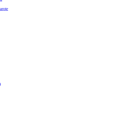
arote
)