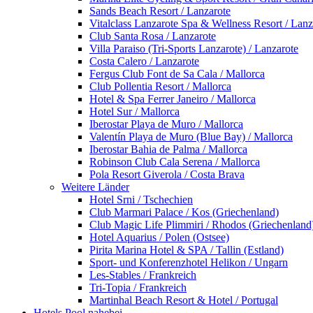
Sands Beach Resort / Lanzarote
Vitalclass Lanzarote Spa & Wellness Resort / Lanz
Club Santa Rosa / Lanzarote
Villa Paraiso (Tri-Sports Lanzarote) / Lanzarote
Costa Calero / Lanzarote
Fergus Club Font de Sa Cala / Mallorca
Club Pollentia Resort / Mallorca
Hotel & Spa Ferrer Janeiro / Mallorca
Hotel Sur / Mallorca
Iberostar Playa de Muro / Mallorca
Valentín Playa de Muro (Blue Bay) / Mallorca
Iberostar Bahia de Palma / Mallorca
Robinson Club Cala Serena / Mallorca
Pola Resort Giverola / Costa Brava
Weitere Länder
Hotel Srni / Tschechien
Club Marmari Palace / Kos (Griechenland)
Club Magic Life Plimmiri / Rhodos (Griechenland
Hotel Aquarius / Polen (Ostsee)
Pirita Marina Hotel & SPA / Tallin (Estland)
Sport- und Konferenzhotel Helikon / Ungarn
Les-Stables / Frankreich
Tri-Topia / Frankreich
Martinhal Beach Resort & Hotel / Portugal
Hotels Pool nahebei