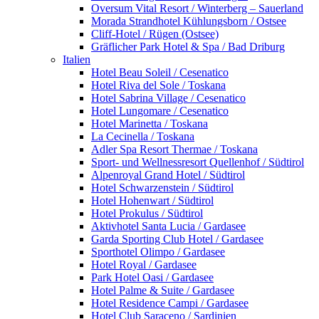
Oversum Vital Resort / Winterberg – Sauerland
Morada Strandhotel Kühlungsborn / Ostsee
Cliff-Hotel / Rügen (Ostsee)
Gräflicher Park Hotel & Spa / Bad Driburg
Italien
Hotel Beau Soleil / Cesenatico
Hotel Riva del Sole / Toskana
Hotel Sabrina Village / Cesenatico
Hotel Lungomare / Cesenatico
Hotel Marinetta / Toskana
La Cecinella / Toskana
Adler Spa Resort Thermae / Toskana
Sport- und Wellnessresort Quellenhof / Südtirol
Alpenroyal Grand Hotel / Südtirol
Hotel Schwarzenstein / Südtirol
Hotel Hohenwart / Südtirol
Hotel Prokulus / Südtirol
Aktivhotel Santa Lucia / Gardasee
Garda Sporting Club Hotel / Gardasee
Sporthotel Olimpo / Gardasee
Hotel Royal / Gardasee
Park Hotel Oasi / Gardasee
Hotel Palme & Suite / Gardasee
Hotel Residence Campi / Gardasee
Hotel Club Saraceno / Sardinien