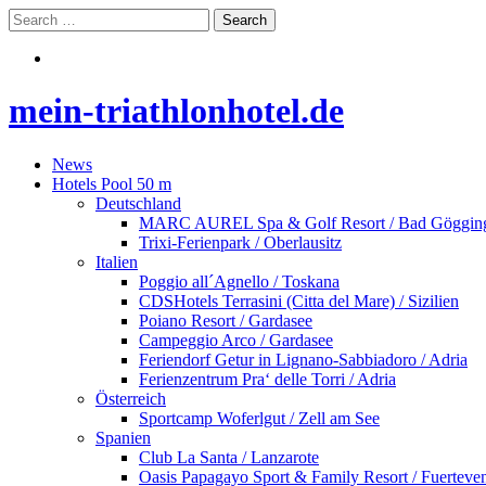
mein-triathlonhotel.de
News
Hotels Pool 50 m
Deutschland
MARC AUREL Spa & Golf Resort / Bad Göggin
Trixi-Ferienpark / Oberlausitz
Italien
Poggio all´Agnello / Toskana
CDSHotels Terrasini (Citta del Mare) / Sizilien
Poiano Resort / Gardasee
Campeggio Arco / Gardasee
Feriendorf Getur in Lignano-Sabbiadoro / Adria
Ferienzentrum Pra‘ delle Torri / Adria
Österreich
Sportcamp Woferlgut / Zell am See
Spanien
Club La Santa / Lanzarote
Oasis Papagayo Sport & Family Resort / Fuerteve