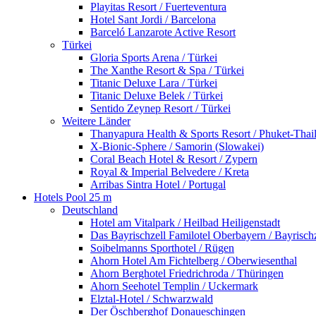
Playitas Resort / Fuerteventura
Hotel Sant Jordi / Barcelona
Barceló Lanzarote Active Resort
Türkei
Gloria Sports Arena / Türkei
The Xanthe Resort & Spa / Türkei
Titanic Deluxe Lara / Türkei
Titanic Deluxe Belek / Türkei
Sentido Zeynep Resort / Türkei
Weitere Länder
Thanyapura Health & Sports Resort / Phuket-Thai
X-Bionic-Sphere / Samorin (Slowakei)
Coral Beach Hotel & Resort / Zypern
Royal & Imperial Belvedere / Kreta
Arribas Sintra Hotel / Portugal
Hotels Pool 25 m
Deutschland
Hotel am Vitalpark / Heilbad Heiligenstadt
Das Bayrischzell Familotel Oberbayern / Bayrischz
Soibelmanns Sporthotel / Rügen
Ahorn Hotel Am Fichtelberg / Oberwiesenthal
Ahorn Berghotel Friedrichroda / Thüringen
Ahorn Seehotel Templin / Uckermark
Elztal-Hotel / Schwarzwald
Der Öschberghof Donaueschingen