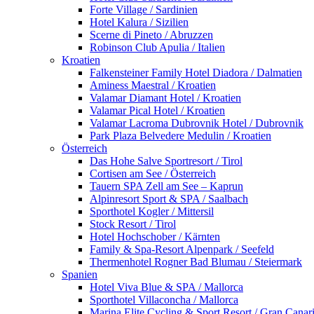
Forte Village / Sardinien
Hotel Kalura / Sizilien
Scerne di Pineto / Abruzzen
Robinson Club Apulia / Italien
Kroatien
Falkensteiner Family Hotel Diadora / Dalmatien
Aminess Maestral / Kroatien
Valamar Diamant Hotel / Kroatien
Valamar Pical Hotel / Kroatien
Valamar Lacroma Dubrovnik Hotel / Dubrovnik
Park Plaza Belvedere Medulin / Kroatien
Österreich
Das Hohe Salve Sportresort / Tirol
Cortisen am See / Österreich
Tauern SPA Zell am See – Kaprun
Alpinresort Sport & SPA / Saalbach
Sporthotel Kogler / Mittersil
Stock Resort / Tirol
Hotel Hochschober / Kärnten
Family & Spa-Resort Alpenpark / Seefeld
Thermenhotel Rogner Bad Blumau / Steiermark
Spanien
Hotel Viva Blue & SPA / Mallorca
Sporthotel Villaconcha / Mallorca
Marina Elite Cycling & Sport Resort / Gran Canar