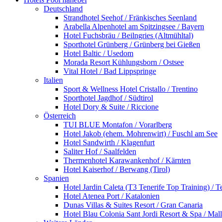
Deutschland
Strandhotel Seehof / Fränkisches Seenland
Arabella Alpenhotel am Spitzingsee / Bayern
Hotel Fuchsbräu / Beilngries (Altmühltal)
Sporthotel Grünberg / Grünberg bei Gießen
Hotel Baltic / Usedom
Morada Resort Kühlungsborn / Ostsee
Vital Hotel / Bad Lippspringe
Italien
Sport & Wellness Hotel Cristallo / Trentino
Sporthotel Jagdhof / Südtirol
Hotel Dory & Suite / Riccione
Österreich
TUI BLUE Montafon / Vorarlberg
Hotel Jakob (ehem. Mohrenwirt) / Fuschl am See
Hotel Sandwirth / Klagenfurt
Saliter Hof / Saalfelden
Thermenhotel Karawankenhof / Kärnten
Hotel Kaiserhof / Berwang (Tirol)
Spanien
Hotel Jardin Caleta (T3 Tenerife Top Training) / T
Hotel Atenea Port / Katalonien
Dunas Villas & Suites Resort / Gran Canaria
Hotel Blau Colonia Sant Jordi Resort & Spa / Mal