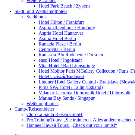
Weitere Länder
Hotel Park Beach / Zypern
Stadt- und Wettkampfhotels
Stadthotels
Hotel Hilton / Frankfurt
Aspria Uhlenhorst / Hamburg
Aspria Hotel Hannover
Aspria Hotel Berlin
Ramada Plaza / Berlin
Centrovital / Berlin
Radisson Blu Radebeul / Dresden
enso-Hotel / Ingolstadt
Vital Hotel / Bad Lippspringe
Hotel Molitor Paris MGallery Collection / Paris (F
Hotel Czászár/Budapest
Lindner Hotel Gallery Central / Bratislava (Slowak
Pirita SPA Hotel / Tallin (Estland)
Valamar Lacroma Dubrovnik Hotel / Dubrovnik
Marina Bay Sands / Singapur
Wettkampfhotels
Camp-/Reiseanbieter
Club La Santa Reisen GmbH
Pro.TrainingTours: „Sie trainieren. Alles andere machen 
Hannes Hawaii Tours: „Check out your limits!“