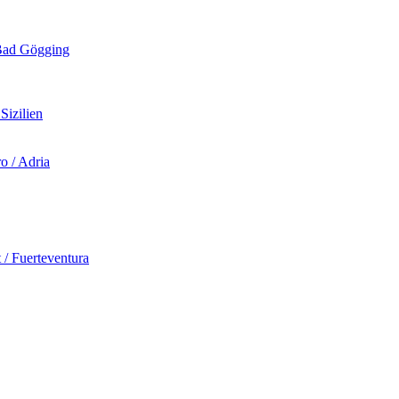
d Gögging
izilien
 / Adria
Fuerteventura